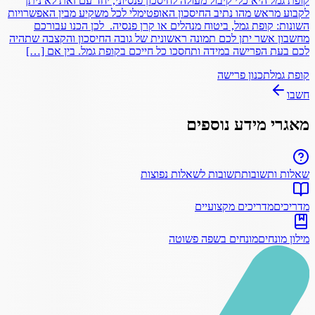
קופת גמל היא כלי קיבול מעולה לחיסכון פנסיוני, יחד עם זאת לא ניתן
לקבוע מראש מהו נתיב החיסכון האופטימלי לכל משקיע מבין האפשרויות
השונות: קופת גמל, ביטוח מנהלים או קרן פנסיה. לכן הכנו עבורכם
מחשבון אשר יתן לכם תמונה ראשונית של גובה החיסכון והקצבה שתהיה
לכם בעת הפרישה במידה ותחסכו כל חייכם בקופת גמל. בין אם […]
קופת גמל
תכנון פרישה
חשבו
מאגרי מידע נוספים
שאלות ותשובות
תשובות לשאלות נפוצות
מדריכים
מדריכים מקצועיים
מילון מונחים
מונחים בשפה פשוטה