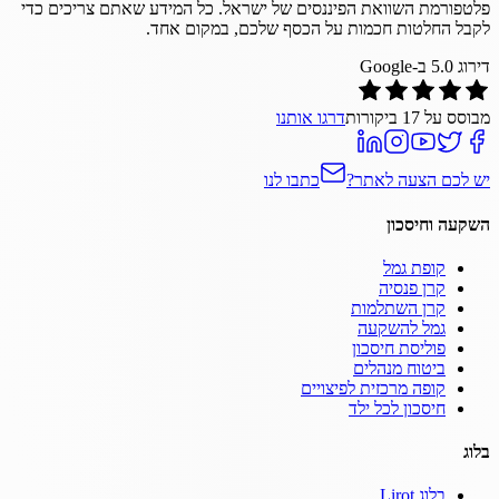
פלטפורמת השוואת הפיננסים של ישראל. כל המידע שאתם צריכים כדי
לקבל החלטות חכמות על הכסף שלכם, במקום אחד.
דירוג
5.0
ב-Google
מבוסס על
17
ביקורות
דרגו אותנו
יש לכם הצעה לאתר?
כתבו לנו
השקעה וחיסכון
קופת גמל
קרן פנסיה
קרן השתלמות
גמל להשקעה
פוליסת חיסכון
ביטוח מנהלים
קופה מרכזית לפיצויים
חיסכון לכל ילד
בלוג
בלוג Lirot