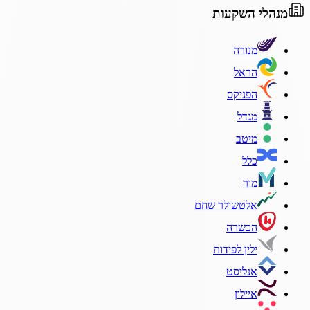
מנהלי השקעות
מנורה
הראל
הפניקס
מגדל
מיטב
כלל
מור
אלטשולר שחם
הכשרה
ילין לפידות
אנליסט
איילון