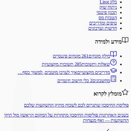
בלוג Lirot
ניתוח שוק
תכנון פיננסי
הטבות מס
טיפים ומדריכים
חדשות ועדכונים
מידע ולמידה
מילון מונחים
261 מונחים פיננסיים
שאלות ותשובות
285 תשובות מקצועיות
מדריכים מקצועיים
איך לעדכן מוטבים, למשוך כסף…
מחשבונים
2 כלי חישוב חינמיים
מומלץ לקרוא
פוליסת החיסכון שתגרום לכם לשכוח מתיק ההשקעות שלכם
בשנים האחרונות פוליסות החיסכון מתחרות על המקום הראשון מול תיקי
ההשקעות — ואף מנצחות