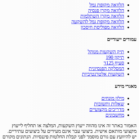
הלוואה מקופת גמל
הלוואה מקרן פנסיה
הלוואה מקרן השתלמות
הלוואה מקופת גמל להשקעה
הלוואה מפוליסת חיסכון
עמודים ייעודיים
תיק השקעות מנוהל
תיקון 190
סעיף 125ד
המסלקה הפנסיונית
השקעות אלטרנטיביות
מאגרי מידע
מילון מונחים
שאלות ותשובות
מדריכים מקצועיים
מחשבונים
האמור באתר זה אינו מהווה ייעוץ השקעות, המלצה או תחליף לייעוץ
מקצועי מותאם אישית.
ביצועי עבר אינם מעידים על ביצועים עתידיים.
יש להיוועץ עם גורם מוסמך לפני קבלת החלטות פיננסיות.
הנתונים מקורם