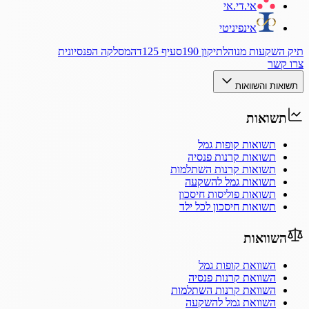
אי.די.אי
אינפיניטי
תיק השקעות מנוהל
תיקון 190
סעיף 125ד
המסלקה הפנסיונית
צרו קשר
תשואות והשוואות
תשואות
תשואות קופות גמל
תשואות קרנות פנסיה
תשואות קרנות השתלמות
תשואות גמל להשקעה
תשואות פוליסות חיסכון
תשואות חיסכון לכל ילד
השוואות
השוואת קופות גמל
השוואת קרנות פנסיה
השוואת קרנות השתלמות
השוואת גמל להשקעה