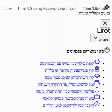
חדש
Lirot 3.0
— ייתכנו באגים זמניים
השקנו את
Lirot 3.0
— ייתכנו
באגים ותקלות זמניות.
מוצרים
סוגי מוצרים פנסיונים
קופת גמל
חיסכון גמיש עם הטבות מס
קרן פנסיה
פנסיה מקיפה או כללית
קרן השתלמות
6 שנים, פטור ממס
גמל להשקעה
נזיל, עד התקרה השנתית
פוליסת חיסכון
חיסכון תחת חברת ביטוח
ביטוח מנהלים
ביטוח פנסיוני קלאסי
חיסכון לכל ילד
חיסכון למען הילדים