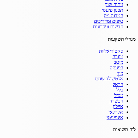
ניתוח שוק
תכנון פיננסי
הטבות מס
טיפים ומדריכים
חדשות ועדכונים
מנהלי השקעות
סקטוריאליות
מנורה
מיטב
הפניקס
מור
אלטשולר שחם
הראל
כלל
מגדל
הכשרה
איילון
אי.די.אי
אינפיניטי
לוח תשואות