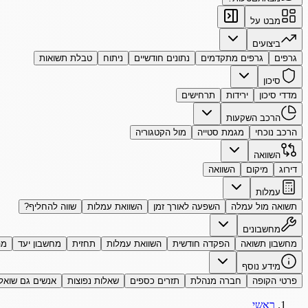
מבט על
ביצועים
גרפים
גרפים מתקדמים
נתונים חודשיים
ניתוח
טבלת תשואות
סיכון
מדדי סיכון
ירידות
תרחישים
הרכב השקעות
הרכב נוכחי
מגמת סטייה
מול הקטגוריה
השוואה
דירוג
מיקום
השוואה
עמלות
תשואה מול עמלה
השפעה לאורך זמן
השוואת עמלות
שווה להחליף?
מחשבונים
מחשבון תשואה
הפקדה חודשית
השוואת עמלות
תחזית
מחשבון יעד
מה
מידע נוסף
פרטי הקופה
חברה מנהלת
תזרים כספים
שאלות נפוצות
אנשים גם שואל
ראשי