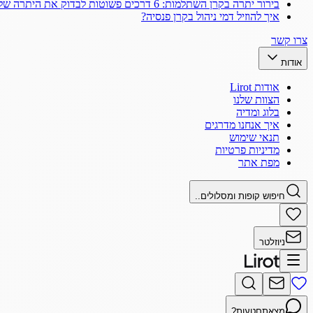
בירור יתרה בקרן השתלמות: 6 דרכים פשוטות לבדוק את היתרה שלך
איך להוזיל דמי ניהול בקרן פנסיה?
צרו קשר
אודות
אודות Lirot
הצוות שלנו
בלוג ומדיה
איך אנחנו מדרגים
תנאי שימוש
מדיניות פרטיות
מפת אתר
חיפוש קופות ומסלולים..
ניוזלטר
מצאתם
טעות?