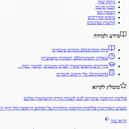
ניתוח שוק
תכנון פיננסי
הטבות מס
טיפים ומדריכים
חדשות ועדכונים
מידע ולמידה
מילון מונחים
261 מונחים פיננסיים
שאלות ותשובות
285 תשובות מקצועיות
מדריכים מקצועיים
איך לעדכן מוטבים, למשוך כסף…
מחשבונים
2 כלי חישוב חינמיים
מומלץ לקרוא
פוליסת החיסכון שתגרום לכם לשכוח מתיק ההשקעות שלכם
בשנים האחרונות פוליסות החיסכון מתחרות על המקום הראשון מול תיקי 
קראו עוד