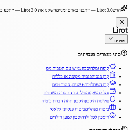
חדש
Lirot 3.0
— ייתכנו באגים זמניים
השקנו את
Lirot 3.0
— ייתכנו בא
מוצרים
סוגי מוצרים פנסיונים
קופת גמל
חיסכון גמיש עם הטבות מס
קרן פנסיה
פנסיה מקיפה או כללית
קרן השתלמות
6 שנים, פטור ממס
גמל להשקעה
נזיל, עד התקרה השנתית
פוליסת חיסכון
חיסכון תחת חברת ביטוח
ביטוח מנהלים
ביטוח פנסיוני קלאסי
חיסכון לכל ילד
חיסכון למען הילדים