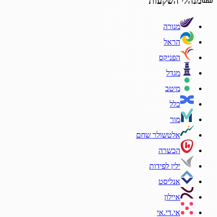
מנהלי השקעות
מנורה
הראל
הפניקס
מגדל
מיטב
כלל
מור
אלטשולר שחם
הכשרה
ילין לפידות
אנליסט
איילון
אי.די.אי