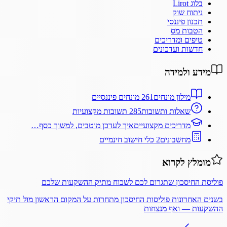
בלוג Lirot
ניתוח שוק
תכנון פיננסי
הטבות מס
טיפים ומדריכים
חדשות ועדכונים
מידע ולמידה
מילון מונחים
261 מונחים פיננסיים
שאלות ותשובות
285 תשובות מקצועיות
מדריכים מקצועיים
איך לעדכן מוטבים, למשוך כסף…
מחשבונים
2 כלי חישוב חינמיים
מומלץ לקרוא
פוליסת החיסכון שתגרום לכם לשכוח מתיק ההשקעות שלכם
בשנים האחרונות פוליסות החיסכון מתחרות על המקום הראשון מול תיקי
ההשקעות — ואף מנצחות