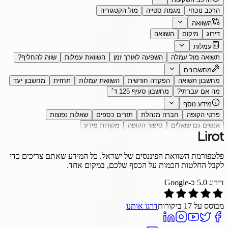
הרכב נוכחי
מגמת סטייה
מול הקטגוריה
השוואה
דירוג
מיקום
השוואה
עמלות
תשואה מול עמלה
השפעה לאורך זמן
השוואת עמלות
שווה להחליף?
מחשבונים
מחשבון תשואה
הפקדה חודשית
השוואת עמלות
תחזית
מחשבון יעד
מה אם עברתי?
מחשבון סעיף 125 ד׳
מידע נוסף
פרטי הקופה
חברה מנהלת
תזרים כספים
שאלות נפוצות
אנשים גם שואלים
סיפור הקופה
מקורות מידע
פלטפורמת השוואת הפיננסים של ישראל. כל המידע שאתם צריכים כדי
לקבל החלטות חכמות על הכסף שלכם, במקום אחד.
דירוג
5.0
ב-Google
מבוסס על
17
ביקורות
דרגו אותנו