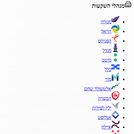
מנהלי השקעות
מנורה
הראל
הפניקס
מגדל
מיטב
כלל
מור
אלטשולר שחם
הכשרה
ילין לפידות
אנליסט
איילון