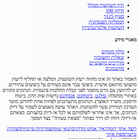
תיק השקעות מנוהל
תיקון 190
סעיף 125ד
המסלקה הפנסיונית
השקעות אלטרנטיביות
מאגרי מידע
מילון מונחים
שאלות ותשובות
מדריכים מקצועיים
מחשבונים
האמור באתר זה אינו מהווה ייעוץ השקעות, המלצה או תחליף לייעוץ
מקצועי מותאם אישית.
ביצועי עבר אינם מעידים על ביצועים עתידיים.
יש להיוועץ עם גורם מוסמך לפני קבלת החלטות פיננסיות.
הנתונים מקורם
באתרי ממשלה:
גמלנט
,
ביטוחנט
,
פנסיהנט
(רשות שוק ההון, ביטוח
וחיסכון, משרד האוצר).
הנתונים מתעדכנים לפחות אחת לחודש; מועד
העדכון המדויק עשוי להשתנות.
האתר עושה מאמצים לשמור על דיוק
הנתונים, אך אינו אחראי לשלמותם או לכל אי-דיוק בהצגתם.
מצאתם
אי-דיוק? דווחו לנו דרך כפתור "מצאת טעות?" בצד המסך.
רוצה אתר דומה?
איך אנחנו מדרגים
תנאי שימוש
מדיניות פרטיות
הצהרת
נגישות
מפת אתר