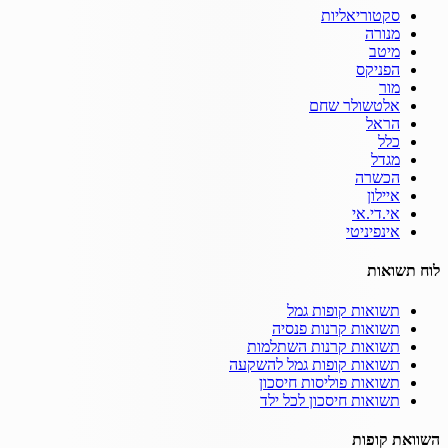
סקטוריאליות
מנורה
מיטב
הפניקס
מור
אלטשולר שחם
הראל
כלל
מגדל
הכשרה
איילון
אי.די.אי
אינפיניטי
לוח תשואות
תשואות קופות גמל
תשואות קרנות פנסיה
תשואות קרנות השתלמות
תשואות קופות גמל להשקעה
תשואות פוליסות חיסכון
תשואות חיסכון לכל ילד
השוואת קופות