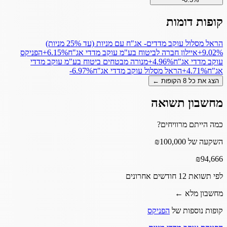
קופות דומות
הראל מסלול עוקב מדדים- אג"ח עם מניות (עד 25% מניות)
+9.02%
איילון חברה לביטוח בע"מ עוקב מדדי אג"ח
‎+6.15%
הפניקס
עוקב מדדי אג"ח
‎+4.96%
מנורה מבטחים ביטוח בע"מ עוקב מדדי
אג"ח
‎+4.71%
הראל מסלול עוקב מדדי אג"ח
‎-6.97%
הצג את כל
8
הקופות ←
מחשבון תשואה
כמה הייתם מרוויחים?
השקעה של ₪100,000
₪
94,666
לפי תשואת 12 חודשים אחרונים
מחשבון מלא ←
קופות נוספות של
הפניקס