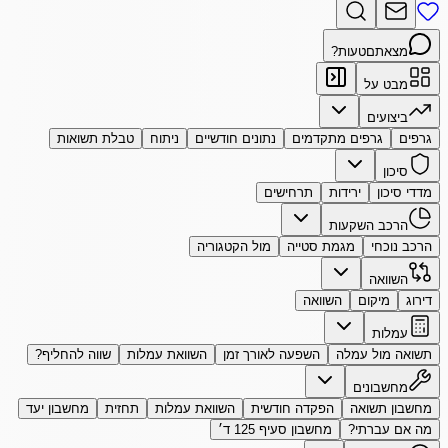
מצאתם
טעות?
מבט על
ביצועים
גרפים
גרפים מתקדמים
נתונים חודשיים
ניתוח
טבלת תשואות
סיכון
מדדי סיכון
ירידות
תרחישים
הרכב השקעות
הרכב נוכחי
מגמת סטייה
מול הקטגוריה
השוואה
דירוג
מיקום
השוואה
עמלות
תשואה מול עמלה
השפעה לאורך זמן
השוואת עמלות
שווה להחליף?
מחשבונים
מחשבון תשואה
הפקדה חודשית
השוואת עמלות
תחזית
מחשבון יעד
מה אם עברתי?
מחשבון סעיף 125 ד׳