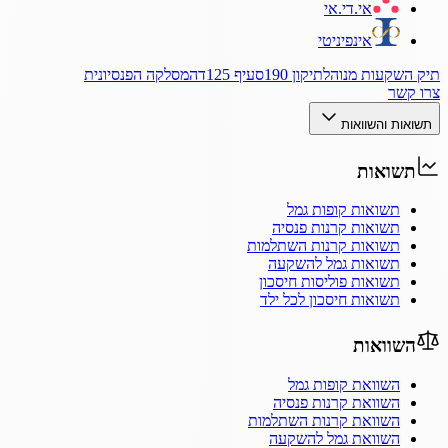
אי.די.אי
אינפיניטי
תיק השקעות מנוהל
תיקון 190
סעיף 125ד
המסלקה הפנסיונית
צרו קשר
תשואות והשוואות
תשואות
תשואות קופות גמל
תשואות קרנות פנסיה
תשואות קרנות השתלמות
תשואות גמל להשקעה
תשואות פוליסות חיסכון
תשואות חיסכון לכל ילד
השוואות
השוואת קופות גמל
השוואת קרנות פנסיה
השוואת קרנות השתלמות
השוואת גמל להשקעה