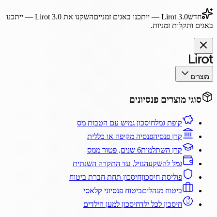
חדש
Lirot 3.0
— ייתכנו באגים זמניים
השקנו את
Lirot 3.0
— ייתכנו
באגים ותקלות זמניות.
מוצרים
סוגי מוצרים פנסיונים
קופת גמל
חיסכון גמיש עם הטבות מס
קרן פנסיה
פנסיה מקיפה או כללית
קרן השתלמות
6 שנים, פטור ממס
גמל להשקעה
נזיל, עד התקרה השנתית
פוליסת חיסכון
חיסכון תחת חברת ביטוח
ביטוח מנהלים
ביטוח פנסיוני קלאסי
חיסכון לכל ילד
חיסכון למען הילדים