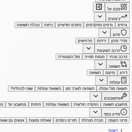
מבט על
ביצועים
גרפים
גרפים מתקדמים
נתונים חודשיים
ניתוח
טבלת תשואות
סיכון
מדדי סיכון
ירידות
תרחישים
הרכב השקעות
הרכב נוכחי
מגמת סטייה
מול הקטגוריה
השוואה
דירוג
מיקום
השוואה
עמלות
תשואה מול עמלה
השפעה לאורך זמן
השוואת עמלות
שווה להחליף?
מחשבונים
מחשבון תשואה
הפקדה חודשית
השוואת עמלות
תחזית
מחשבון יעד
מה
מידע נוסף
פרטי הקופה
חברה מנהלת
תזרים כספים
שאלות נפוצות
אנשים גם שואל
ראשי