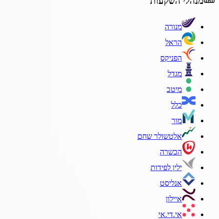
מנהלי השקעות
מנורה
הראל
הפניקס
מגדל
מיטב
כלל
מור
אלטשולר שחם
הכשרה
ילין לפידות
אנליסט
איילון
אי.די.אי