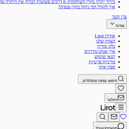
בירור יתרה בקרן השתלמות: 6 דרכים פשוטות לבדוק את היתרה שלך
איך להוזיל דמי ניהול בקרן פנסיה?
צרו קשר
אודות
אודות Lirot
הצוות שלנו
בלוג ומדיה
איך אנחנו מדרגים
תנאי שימוש
מדיניות פרטיות
מפת אתר
חיפוש קופות ומסלולים..
ניוזלטר
מצאתם
טעות?