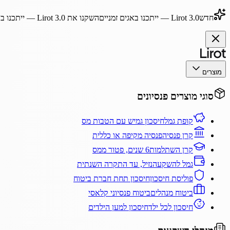
חדש
Lirot 3.0
— ייתכנו באגים זמניים
השקנו את
Lirot 3.0
— ייתכנו בא
מוצרים
סוגי מוצרים פנסיונים
קופת גמל
חיסכון גמיש עם הטבות מס
קרן פנסיה
פנסיה מקיפה או כללית
קרן השתלמות
6 שנים, פטור ממס
גמל להשקעה
נזיל, עד התקרה השנתית
פוליסת חיסכון
חיסכון תחת חברת ביטוח
ביטוח מנהלים
ביטוח פנסיוני קלאסי
חיסכון לכל ילד
חיסכון למען הילדים