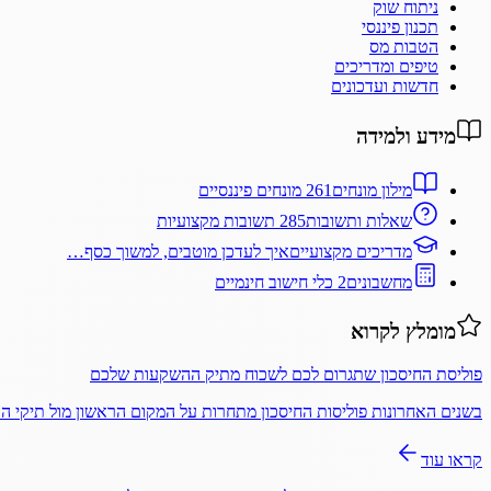
ניתוח שוק
תכנון פיננסי
הטבות מס
טיפים ומדריכים
חדשות ועדכונים
מידע ולמידה
מילון מונחים
261 מונחים פיננסיים
שאלות ותשובות
285 תשובות מקצועיות
מדריכים מקצועיים
איך לעדכן מוטבים, למשוך כסף…
מחשבונים
2 כלי חישוב חינמיים
מומלץ לקרוא
פוליסת החיסכון שתגרום לכם לשכוח מתיק ההשקעות שלכם
בשנים האחרונות פוליסות החיסכון מתחרות על המקום הראשון מול תיקי 
קראו עוד