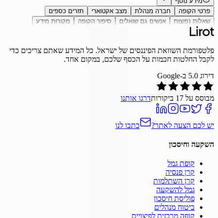
מידע נוסף
פרטי הקופה
חברה מנהלת
מצב אקטוארי
תזרים כספים
שאלות נפוצות
אנשים גם שואלים
סיפור הקופה
מקורות מידע
פלטפורמת השוואת הפיננסים של ישראל. כל המידע שאתם צריכים כדי
לקבל החלטות חכמות על הכסף שלכם, במקום אחד.
דירוג
5.0
ב-Google
מבוסס על
17
ביקורות
דרגו אותנו
יש לכם הצעה לאתר?
כתבו לנו
השקעה וחיסכון
קופת גמל
קרן פנסיה
קרן השתלמות
גמל להשקעה
פוליסת חיסכון
ביטוח מנהלים
קופה מרכזית לפיצויים