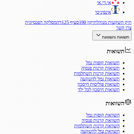
אי.די.אי
אינפיניטי
תיק השקעות מנוהל
תיקון 190
סעיף 125ד
המסלקה הפנסיונית
צרו קשר
תשואות והשוואות
תשואות
תשואות קופות גמל
תשואות קרנות פנסיה
תשואות קרנות השתלמות
תשואות גמל להשקעה
תשואות פוליסות חיסכון
תשואות חיסכון לכל ילד
השוואות
השוואת קופות גמל
השוואת קרנות פנסיה
השוואת קרנות השתלמות
השוואת גמל להשקעה