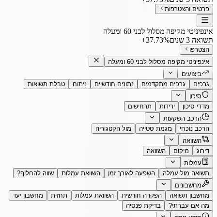
פרטים והצטרפות
אינפיניטי מקיפה מסלול לבני 60 ומעלה
תשואה 3 שנים
‎+37.73%
הצטרפו
אינפיניטי מקיפה מסלול לבני 60 ומעלה
ביצועים
גרפים
גרפים מתקדמים
נתונים חודשיים
ניתוח
טבלת תשואות
סיכון
מדדי סיכון
ירידות
תרחישים
הרכב השקעות
הרכב נוכחי
מגמת סטייה
מול הקטגוריה
השוואה
דירוג
מיקום
השוואה
עמלות
תשואה מול עמלה
השפעה לאורך זמן
השוואת עמלות
שווה להחליף?
מחשבונים
מחשבון תשואה
הפקדה חודשית
השוואת עמלות
תחזית
מחשבון יעד
מה אם עברתי?
בדיקת פנסיה