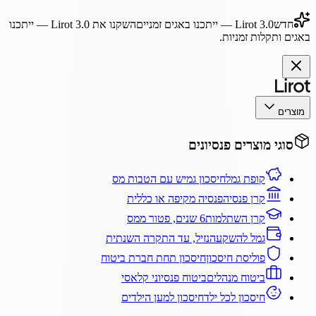
חדש
Lirot 3.0
— ייתכנו באגים זמניים
השקנו את
Lirot 3.0
— ייתכנו
באגים ותקלות זמניות.
מוצרים
סוגי מוצרים פנסיונים
קופת גמל
חיסכון גמיש עם הטבות מס
קרן פנסיה
פנסיה מקיפה או כללית
קרן השתלמות
6 שנים, פטור ממס
גמל להשקעה
נזיל, עד התקרה השנתית
פוליסת חיסכון
חיסכון תחת חברת ביטוח
ביטוח מנהלים
ביטוח פנסיוני קלאסי
חיסכון לכל ילד
חיסכון למען הילדים