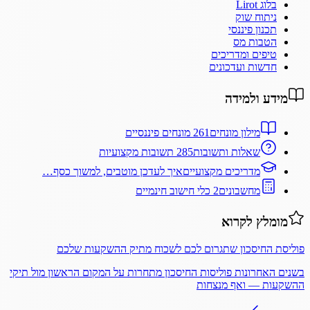
בלוג Lirot
ניתוח שוק
תכנון פיננסי
הטבות מס
טיפים ומדריכים
חדשות ועדכונים
מידע ולמידה
מילון מונחים
261 מונחים פיננסיים
שאלות ותשובות
285 תשובות מקצועיות
מדריכים מקצועיים
איך לעדכן מוטבים, למשוך כסף…
מחשבונים
2 כלי חישוב חינמיים
מומלץ לקרוא
פוליסת החיסכון שתגרום לכם לשכוח מתיק ההשקעות שלכם
בשנים האחרונות פוליסות החיסכון מתחרות על המקום הראשון מול תיקי
ההשקעות — ואף מנצחות