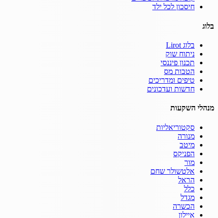
חיסכון לכל ילד
בלוג
בלוג Lirot
ניתוח שוק
תכנון פיננסי
הטבות מס
טיפים ומדריכים
חדשות ועדכונים
מנהלי השקעות
סקטוריאליות
מנורה
מיטב
הפניקס
מור
אלטשולר שחם
הראל
כלל
מגדל
הכשרה
איילון