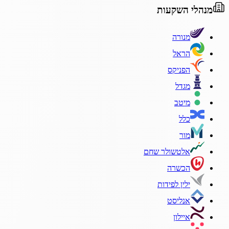
מנהלי השקעות
מנורה
הראל
הפניקס
מגדל
מיטב
כלל
מור
אלטשולר שחם
הכשרה
ילין לפידות
אנליסט
איילון