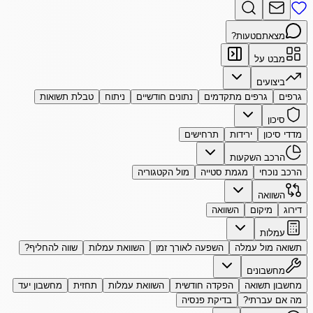
מצאתם
טעות?
מבט על
ביצועים
גרפים
גרפים מתקדמים
נתונים חודשיים
ניתוח
טבלת תשואות
סיכון
מדדי סיכון
ירידות
תרחישים
הרכב השקעות
הרכב נוכחי
מגמת סטייה
מול הקטגוריה
השוואה
דירוג
מיקום
השוואה
עמלות
תשואה מול עמלה
השפעה לאורך זמן
השוואת עמלות
שווה להחליף?
מחשבונים
מחשבון תשואה
הפקדה חודשית
השוואת עמלות
תחזית
מחשבון יעד
מה אם עברתי?
בדיקת פנסיה