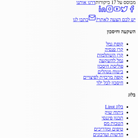
מבוסס על
17
ביקורות
דרגו אותנו
יש לכם הצעה לאתר?
כתבו לנו
השקעה וחיסכון
קופת גמל
קרן פנסיה
קרן השתלמות
גמל להשקעה
פוליסת חיסכון
ביטוח מנהלים
קופה מרכזית לפיצויים
חיסכון לכל ילד
בלוג
בלוג Lirot
ניתוח שוק
תכנון פיננסי
הטבות מס
טיפים ומדריכים
חדשות ועדכונים