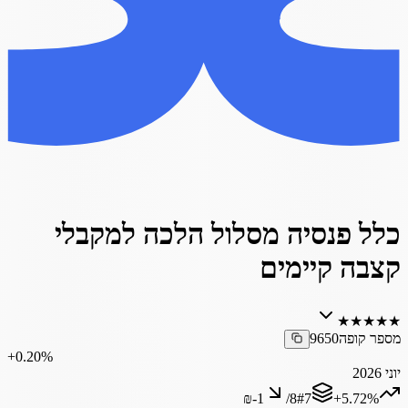
כלל פנסיה מסלול הלכה למקבלי
קצבה קיימים
★
★
★
★
★
מספר קופה
9650
‎+0.20%
יוני 2026
₪‎-1
/
8
#
7
‎+5.72%