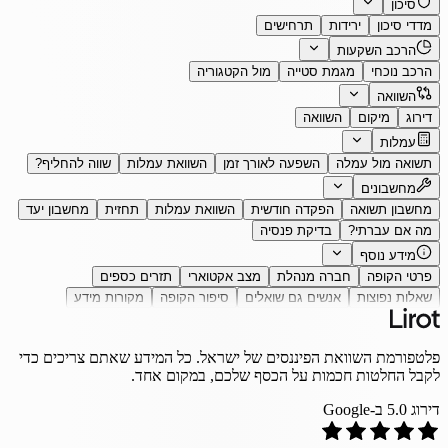
סיכון
מדדי סיכון
ירידות
תרחישים
הרכב השקעות
הרכב נוכחי
מגמת סטייה
מול הקטגוריה
השוואה
דירוג
מיקום
השוואה
עמלות
תשואה מול עמלה
השפעה לאורך זמן
השוואת עמלות
שווה להחליף?
מחשבונים
מחשבון תשואה
הפקדה חודשית
השוואת עמלות
תחזית
מחשבון יעד
מה אם עברתי?
בדיקת פנסיה
מידע נוסף
פרטי הקופה
חברה מנהלת
מצב אקטוארי
תזרים כספים
שאלות נפוצות
אנשים גם שואלים
סיפור הקופה
מקורות מידע
פלטפורמת השוואת הפיננסים של ישראל. כל המידע שאתם צריכים כדי
לקבל החלטות חכמות על הכסף שלכם, במקום אחד.
דירוג
5.0
ב-Google