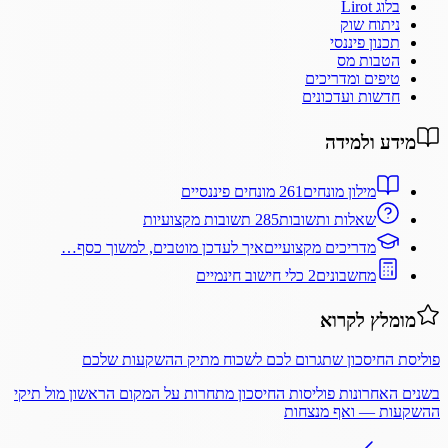
בלוג Lirot
ניתוח שוק
תכנון פיננסי
הטבות מס
טיפים ומדריכים
חדשות ועדכונים
מידע ולמידה
מילון מונחים
261 מונחים פיננסיים
שאלות ותשובות
285 תשובות מקצועיות
מדריכים מקצועיים
איך לעדכן מוטבים, למשוך כסף…
מחשבונים
2 כלי חישוב חינמיים
מומלץ לקרוא
פוליסת החיסכון שתגרום לכם לשכוח מתיק ההשקעות שלכם
בשנים האחרונות פוליסות החיסכון מתחרות על המקום הראשון מול תיקי
ההשקעות — ואף מנצחות