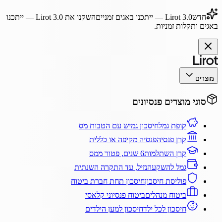
חדש
Lirot 3.0
— ייתכנו באגים זמניים
השקנו את
Lirot 3.0
— ייתכנו
באגים ותקלות זמניות.
מוצרים
סוגי מוצרים פנסיונים
קופת גמל
חיסכון גמיש עם הטבות מס
קרן פנסיה
פנסיה מקיפה או כללית
קרן השתלמות
6 שנים, פטור ממס
גמל להשקעה
נזיל, עד התקרה השנתית
פוליסת חיסכון
חיסכון תחת חברת ביטוח
ביטוח מנהלים
ביטוח פנסיוני קלאסי
חיסכון לכל ילד
חיסכון למען הילדים