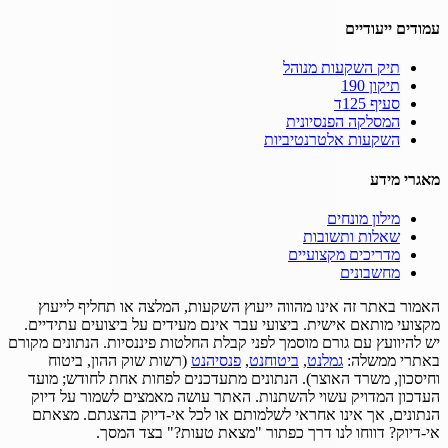
עמודים ייעודיים
תיק השקעות מנוהל
תיקון 190
סעיף 125ד
המסלקה הפנסיונית
השקעות אלטרנטיביות
מאגרי מידע
מילון מונחים
שאלות ותשובות
מדריכים מקצועיים
מחשבונים
האמור באתר זה אינו מהווה ייעוץ השקעות, המלצה או תחליף לייעוץ
מקצועי מותאם אישית.
ביצועי עבר אינם מעידים על ביצועים עתידיים.
יש להיוועץ עם גורם מוסמך לפני קבלת החלטות פיננסיות.
הנתונים מקורם
באתרי ממשלה:
גמלנט
,
ביטוחנט
,
פנסיהנט
(רשות שוק ההון, ביטוח
וחיסכון, משרד האוצר).
הנתונים מתעדכנים לפחות אחת לחודש; מועד
העדכון המדויק עשוי להשתנות.
האתר עושה מאמצים לשמור על דיוק
הנתונים, אך אינו אחראי לשלמותם או לכל אי-דיוק בהצגתם.
מצאתם
אי-דיוק? דווחו לנו דרך כפתור "מצאת טעות?" בצד המסך.