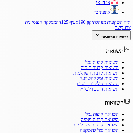
אי.די.אי
אינפיניטי
תיק השקעות מנוהל
תיקון 190
סעיף 125ד
המסלקה הפנסיונית
צרו קשר
תשואות והשוואות
תשואות
תשואות קופות גמל
תשואות קרנות פנסיה
תשואות קרנות השתלמות
תשואות גמל להשקעה
תשואות פוליסות חיסכון
תשואות חיסכון לכל ילד
השוואות
השוואת קופות גמל
השוואת קרנות פנסיה
השוואת קרנות השתלמות
השוואת גמל להשקעה