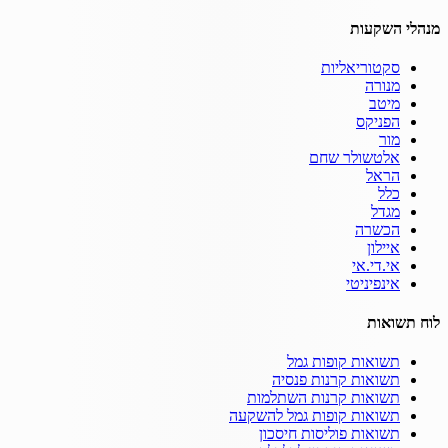
מנהלי השקעות
סקטוריאליות
מנורה
מיטב
הפניקס
מור
אלטשולר שחם
הראל
כלל
מגדל
הכשרה
איילון
אי.די.אי
אינפיניטי
לוח תשואות
תשואות קופות גמל
תשואות קרנות פנסיה
תשואות קרנות השתלמות
תשואות קופות גמל להשקעה
תשואות פוליסות חיסכון