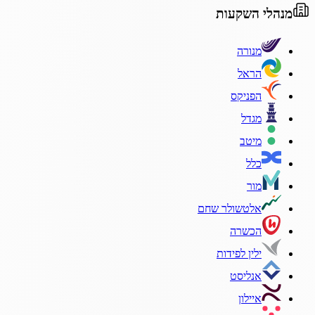
מנהלי השקעות
מנורה
הראל
הפניקס
מגדל
מיטב
כלל
מור
אלטשולר שחם
הכשרה
ילין לפידות
אנליסט
איילון