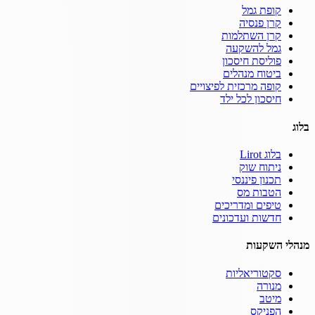
קופת גמל
קרן פנסיה
קרן השתלמות
גמל להשקעה
פוליסת חיסכון
ביטוח מנהלים
קופה מרכזית לפיצויים
חיסכון לכל ילד
בלוג
בלוג Lirot
ניתוח שוק
תכנון פיננסי
הטבות מס
טיפים ומדריכים
חדשות ועדכונים
מנהלי השקעות
סקטוריאליות
מנורה
מיטב
הפניקס