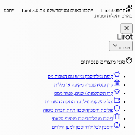
חדש
Lirot 3.0
— ייתכנו באגים זמניים
השקנו את
Lirot 3.0
— ייתכנו
באגים ותקלות זמניות.
מוצרים
סוגי מוצרים פנסיונים
קופת גמל
חיסכון גמיש עם הטבות מס
קרן פנסיה
פנסיה מקיפה או כללית
קרן השתלמות
6 שנים, פטור ממס
גמל להשקעה
נזיל, עד התקרה השנתית
פוליסת חיסכון
חיסכון תחת חברת ביטוח
ביטוח מנהלים
ביטוח פנסיוני קלאסי
חיסכון לכל ילד
חיסכון למען הילדים