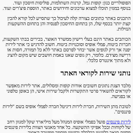
הפופולריים כגון: קופות גמל, קרנות השתלמות, פוליסות חיסכון ועוד.
בנוסף במגזין תוכלו למצוא עדכונים וחידושים באתר, הוספת פיצ'רים ועוד.
התכנים באתר כתובים בצורה קלה לעיכול כך שתסייע לכל קורא להבין
קצת יותר בכסף שלו, הן בתחום החיסכון לפנסיה והן בתחום ההשקעות
הנזילות.
הכותבים באתר הינם בעלי רישיון ממשרד האוצר, בכירים בבתי השקעות,
חברות ביטוח, פמלי אופיס וסוכנויות ביטוח. חשוב להדגיש כי אתר לירות
יפנה אך ורק לגופים אשר יבחר לפרסם באתר ללא כל תמורה, חסות או
דרישה מצידם. כלומר, רק גופים שאנו באמת חושבים שיש מקום להציג
ולא מתוך אינטרס כלכלי.
נותני שירות לקוראי האתר
מלבד הצגת נתונים חשובים אודות קופות ומסלולים, אתר לירות מאפשר
לקוראים להשאיר פרטי התקשרות ולקבל שירות אישי, הן באופן טלפוני
או בפגישה.
לטובת מתן השירות, חברת לירות דיגיטל חברה לפמלי אופיס בשם "לירות
פיננסים".
לירות פיננסים
פועל כפמלי אופיס המנהל מעל מיליארד שקל למגוון רחב
של לקוחות ובכל אפיקי ההשקעה. כל אחד מאנשי הצוות בלירות פיננסים
מחזיק תואר רלוונטי בכלכלה ורישיון מוסמך ממשרד האוצר.