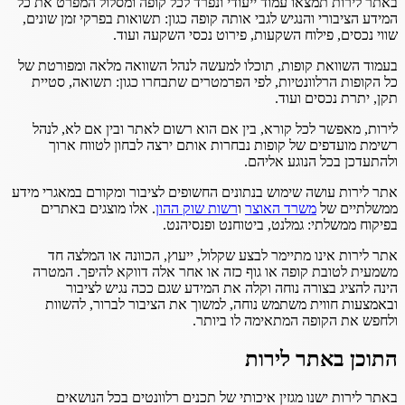
באתר לירות תמצאו עמוד ייעודי ונפרד לכל קופה ומסלול המפרט את כל
המידע הציבורי והנגיש לגבי אותה קופה כגון: תשואות בפרקי זמן שונים,
שווי נכסים, פילוח השקעות, פירוט נכסי השקעה ועוד.
בעמוד השוואת קופות, תוכלו למעשה לנהל השוואה מלאה ומפורטת של
כל הקופות הרלוונטיות, לפי הפרמטרים שתבחרו כגון: תשואה, סטיית
תקן, יתרת נכסים ועוד.
לירות, מאפשר לכל קורא, בין אם הוא רשום לאתר ובין אם לא, לנהל
רשימת מועדפים של קופות נבחרות אותם ירצה לבחון לטווח ארוך
ולהתעדכן בכל הנוגע אליהם.
אתר לירות עושה שימוש בנתונים החשופים לציבור ומקורם במאגרי מידע
ממשלתיים של
משרד האוצר
ו
רשות שוק ההון
. אלו מוצגים באתרים
בפיקוח ממשלתי: גמלנט, ביטוחנט ופנסיהנט.
אתר לירות אינו מתיימר לבצע שקלול, ייעוץ, הכוונה או המלצה חד
משמעית לטובת קופה או גוף כזה או אחר אלה דווקא להיפך. המטרה
הינה להציג בצורה נוחה וקלה את המידע שגם ככה נגיש לציבור
ובאמצעות חווית משתמש נוחה, למשוך את הציבור לברור, להשוות
ולחפש את הקופה המתאימה לו ביותר.
התוכן באתר לירות
באתר לירות ישנו מגזין איכותי של תכנים רלוונטים בכל הנושאים