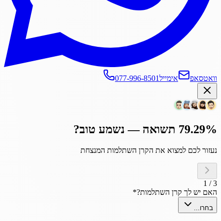
וואטסאפ
אימייל
077-996-8501
79.29% תשואה — נשמע טוב?
נעזור לכם למצוא את הקרן השתלמות המנצחת
1
/
3
האם יש לך קרן השתלמות?
*
בחרו...