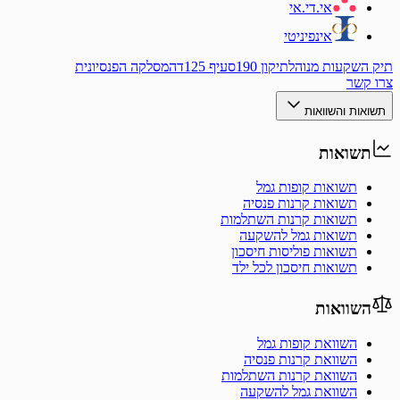
אי.די.אי
אינפיניטי
תיק השקעות מנוהל
תיקון 190
סעיף 125ד
המסלקה הפנסיונית
צרו קשר
תשואות והשוואות
תשואות
תשואות קופות גמל
תשואות קרנות פנסיה
תשואות קרנות השתלמות
תשואות גמל להשקעה
תשואות פוליסות חיסכון
תשואות חיסכון לכל ילד
השוואות
השוואת קופות גמל
השוואת קרנות פנסיה
השוואת קרנות השתלמות
השוואת גמל להשקעה