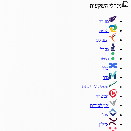
מנהלי השקעות
מנורה
הראל
הפניקס
מגדל
מיטב
כלל
מור
אלטשולר שחם
הכשרה
ילין לפידות
אנליסט
איילון