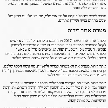
אשר יודעות לפשט ולהציג את המידע הפיננסי המסובך אודות הפנסיה
שלנו בתצוגה קלה ונוחה.
חברת לירות דיגיטל הוקמה על ידי אבי סלם, יזם דיגיטלי עם ניסיון של
שנים בתחום בנייה ושיווק אתרים.
מטרת אתר לירות
הקמנו את האתר בשנת 2017 מתוך מטרה קרובה לליבנו והיא לסייע
לקהל החוסכים המבוגר להבין יותר בכל הנושאים הקשורים לחיסכון
פנסיוני, הטבות מס, השקעות ועוד. אנו מאמינים גדולים שכאשר
הקוראים שלנו לומדים יותר באמצעות המידע המוצג באתר, הם צוברים
ביטחון כלכלי ומחזירים את השליטה על הכסף שלהם לידיים שלהם.
אתר לירות מעניק את האפשרות לבדוק ולהשוות, מה עשה הכסף שלכם,
הן בקרנות הפנסיה, בקופות גמל, פוליסות חיסכון באמצעות ממשק קל, נוח
ופשוט. כזה שלא מצריך רקע פיננסי כלשהו.
אתר לירות מציע את הקופות והמסלולים במספר קטגוריות עיקריות:
קופות גמל, קופות גמל להשקעה, חיסכון לכל ילד, קרנות השתלמות, קופה
מרכזית לפיצויים, תיקי השקעות והשקעות אלטרנטיביות. את הקופות
והמסלולים בקטגוריות הרלוונטיות חילקנו לרמות סיכון ואופי ניהול
ההשקעות של אותה קופה.