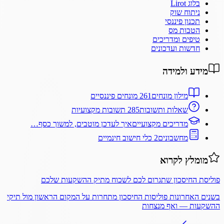
בלוג Lirot
ניתוח שוק
תכנון פיננסי
הטבות מס
טיפים ומדריכים
חדשות ועדכונים
מידע ולמידה
מילון מונחים
261 מונחים פיננסיים
שאלות ותשובות
285 תשובות מקצועיות
מדריכים מקצועיים
איך לעדכן מוטבים, למשוך כסף…
מחשבונים
2 כלי חישוב חינמיים
מומלץ לקרוא
פוליסת החיסכון שתגרום לכם לשכוח מתיק ההשקעות שלכם
בשנים האחרונות פוליסות החיסכון מתחרות על המקום הראשון מול תיקי
ההשקעות — ואף מנצחות