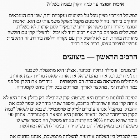
איכות המוצר
עד כמה הקרן עצמה בשלה?
המשקל המרכזי בציון נופל על ביצועים ועקביות יחד, שכן הם המנבאים
החזקים ביותר. ניהול סיכונים מקבל משקל משמעותי גם הוא, ואיכות
המוצר מהווה גורם משני אך חיוני שתפקידו לסנן קרנות לא בשלות.
המשקלים מאוזנים כך שאף רכיב יחיד לא יכול "להציל" קרן עם חולשה
מהותית באחר, וגם לא להפיל קרן עם נקודה חלשה בודדת. זה התקציר;
עכשיו לסיפור עצמו, רכיב אחר רכיב.
הרכיב הראשון — ביצועים
"ביצועים" זו מילה גדולה ובכוונה. אצלנו היא מתפצלת לשבעה
תת־מדדים, וכל אחד מהם שואל את אותה שאלה מזווית קצת אחרת.
מתחילים מ
תשואה מצטברת רב־תקופתית
— מודדים את הקרן על פני
כמה חלונות זמן, מהקצר לארוך, ומדרגים בכל חלון ביחס לקטגוריה.
הסיבה לחלונות מרובים היא פשוטה: קרן שהובילה רק בחלון אחד היא לא
אותה קרן כמו זו שהובילה ברובם, ומספר שנתי בודד לא יספר לכם את
ההבדל. במקביל אנחנו עוברים ל
מיקום פרסנטילי
, שבמקום לשאול "כמה
הקרן הרוויחה" שואל "באיזה אחוזון היא נמצאת בקטגוריה". אחוזון 90
אומר שהיא ניצחה 90% מהקרנות באותו מסלול, וזה מספר שיש לו
משמעות גם בשוק עולה וגם בשוק יורד, בניגוד לתשואה מוחלטת.
כדי להבדיל בין הצלחה אירועית להצלחה מתמשכת, אנחנו בוחנים את