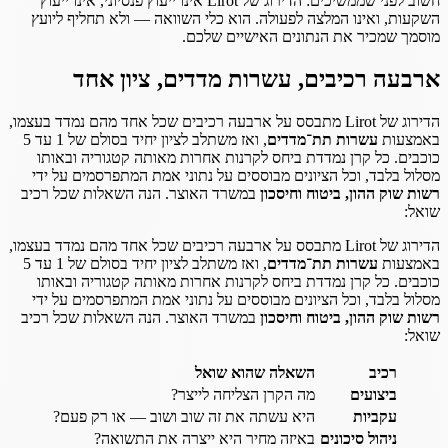
חשוב לפני שממשיכים: הדירוג של Lirot אינו ייעוץ פנסיוני, אינו ייעוץ
השקעות, ואינו המלצה לפעולה. הוא כלי השוואה — ולא תחליף ליועץ
מוסמך שמכיר את הנתונים האישיים שלכם.
ארבעה רכיבים, עשרות מדדים, ציון אחד
הדירוג של Lirot מתבסס על ארבעה רכיבים שכל אחד מהם נמדד בעצמו,
באמצעות
עשרות תת־מדדים
, ואז משתלב לציון יחיד בסולם של 1 עד 5
כוכבים. כל קרן נמדדת ביחס לקרנות אחרות מאותה קטגוריה ובאותו
מסלול בלבד, וכל הציונים מבוססים על נתוני אמת המתפרסמים על ידי
רשות שוק ההון, ביטוח וחיסכון
במשרד האוצר. הנה השאלות שכל רכיב
שואל:
הדירוג של Lirot מתבסס על ארבעה רכיבים שכל אחד מהם נמדד בעצמו,
באמצעות
עשרות תת־מדדים
, ואז משתלב לציון יחיד בסולם של 1 עד 5
כוכבים. כל קרן נמדדת ביחס לקרנות אחרות מאותה קטגוריה ובאותו
מסלול בלבד, וכל הציונים מבוססים על נתוני אמת המתפרסמים על ידי
רשות שוק ההון, ביטוח וחיסכון
במשרד האוצר. הנה השאלות שכל רכיב
שואל:
רכיב
השאלה שהוא שואל
ביצועים
מה הקרן הצליחה לייצר?
עקביות
היא עשתה את זה שוב ושוב — או רק פעם?
ניהול סיכונים
באיזה מחיר היא ייצרה את התשואה?