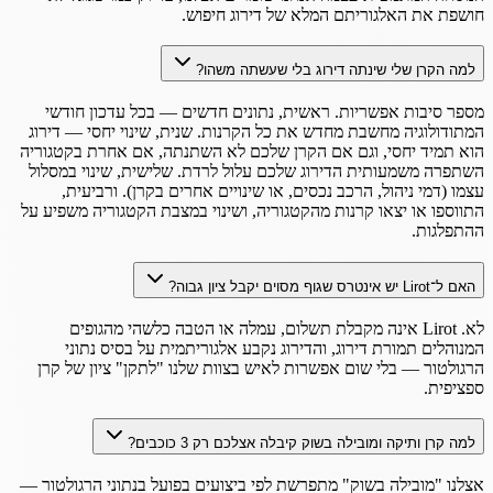
חושפת את האלגוריתם המלא של דירוג חיפוש.
למה הקרן שלי שינתה דירוג בלי שעשתה משהו?
מספר סיבות אפשריות. ראשית, נתונים חדשים — בכל עדכון חודשי
המתודולוגיה מחשבת מחדש את כל הקרנות. שנית, שינוי יחסי — דירוג
הוא תמיד יחסי, וגם אם הקרן שלכם לא השתנתה, אם אחרת בקטגוריה
השתפרה משמעותית הדירוג שלכם עלול לרדת. שלישית, שינוי במסלול
עצמו (דמי ניהול, הרכב נכסים, או שינויים אחרים בקרן). ורביעית,
התווספו או יצאו קרנות מהקטגוריה, ושינוי במצבת הקטגוריה משפיע על
ההתפלגות.
האם ל־Lirot יש אינטרס שגוף מסוים יקבל ציון גבוה?
לא. Lirot אינה מקבלת תשלום, עמלה או הטבה כלשהי מהגופים
המנוהלים תמורת דירוג, והדירוג נקבע אלגוריתמית על בסיס נתוני
הרגולטור — בלי שום אפשרות לאיש בצוות שלנו "לתקן" ציון של קרן
ספציפית.
למה קרן ותיקה ומובילה בשוק קיבלה אצלכם רק 3 כוכבים?
אצלנו "מובילה בשוק" מתפרשת לפי ביצועים בפועל בנתוני הרגולטור —