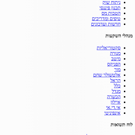
ניתוח שוק
תכנון פיננסי
הטבות מס
טיפים ומדריכים
חדשות ועדכונים
מנהלי השקעות
סקטוריאליות
מנורה
מיטב
הפניקס
מור
אלטשולר שחם
הראל
כלל
מגדל
הכשרה
איילון
אי.די.אי
אינפיניטי
לוח תשואות