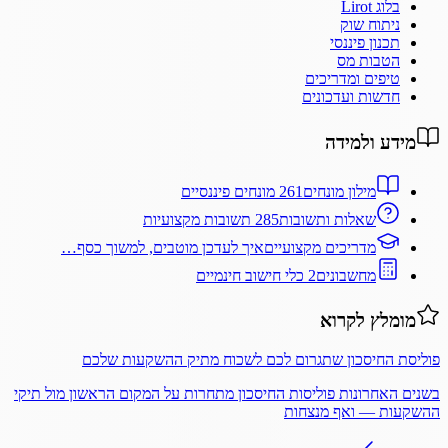
בלוג Lirot
ניתוח שוק
תכנון פיננסי
הטבות מס
טיפים ומדריכים
חדשות ועדכונים
מידע ולמידה
מילון מונחים
261 מונחים פיננסיים
שאלות ותשובות
285 תשובות מקצועיות
מדריכים מקצועיים
איך לעדכן מוטבים, למשוך כסף…
מחשבונים
2 כלי חישוב חינמיים
מומלץ לקרוא
פוליסת החיסכון שתגרום לכם לשכוח מתיק ההשקעות שלכם
בשנים האחרונות פוליסות החיסכון מתחרות על המקום הראשון מול תיקי
ההשקעות — ואף מנצחות