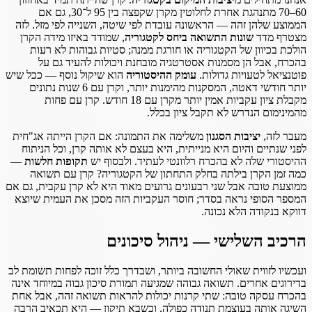
60–70 מתנהגת אחרת לחלוטין מקרן שקפצה בין 95 ל־30, גם אם
הממוצע שלהן זהה — הראשונה עובדת לפי שיטה, השנייה לפי מזל. לזה
מצטרף מדד
שונות התשואה ביחס לקטגוריה
, שמודד באיזו מידה הקרן
הולכת בכיוון של הקטגוריה או חורגת ממנה; סטיות גבוהות לא רעות
בהכרח, אבל הן מסמנות אסטרטגיה מובחנת ויכולות להעיד גם על
פוטנציאל לטעויות גדולות.
עומק ההיסטוריה
הוא שיקול נוסף — ככל שיש
יותר חודשי דאטה, המסקנות מהימנות יותר, וקרן עם 6 שנות נתונים
מקבלת ציון עקביות אמין יותר מקרן עם 18 חודש. קרן עם פחות
מהמינימום הנדרש לא תקבל ציון בכלל.
מעבר לזה,
יציבות הסגנון
משלימה את התמונה: אם הקרן הייתה אג"חית
לפני שנתיים והיום היא מנייתית, היא בעצם לא אותה קרן, וכל הניתוח
ההיסטורי שלה לא בהכרח רלוונטי לעתיד. ולבסוף יש
תקופות חלשות
—
כמה זמן הקרן בילתה בחלק התחתון של הקטגוריה? קרן עם תשואה
ממוצעת טובה אבל שני רבעונים גרועים מאוד היא לא קרן עקבית, גם אם
המספר הסופי נראה בסדר; חוסר העקביות הזה מסכן את העמית שיוצא
דווקא בנקודה הלא נכונה.
הרכיב השלישי — ניהול סיכונים
ועכשיו לזווית שאולי החשובה ביותר, ושבדרך כלל זוכה לפחות תשומת לב
בדירוגים אחרים. תשואה גבוהה שמגיעה תמורת סיכון גבוה במיוחד אינה
בהכרח עסקה טובה: שתי קרנות יכולות להראות תשואה זהה, אבל אחת
השיגה אותה בעוצמת תנודה כפולה, וכשבא תיקון — היא תכאיב הרבה