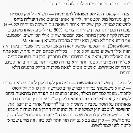
יותר. רכיב הסיכונים מנסה לתת לזה ביטוי הוגן.
המדד הקלאסי הוא
יחס תשואה־לתנודתיות
— תשואה לחלק לסטיית
תקן, מנורמל מול הקטגוריה. ליד זה אנחנו בוחנים את ה
יעילות ביחס
לחשיפה למניות
: קרן שייצרה אותה תשואה עם חשיפה מנייתית של 60%
עובדת חכם יותר מקרן שהייתה צריכה 80% כדי להגיע לאותו מקום, כי
השנייה לקחה סיכון מיותר. אבל המספר שהוא אולי הכי חשוב, ושכמעט
אף דירוג אחר לא מציג, הוא
ירידה מרבית מהשיא
(Maximum
Drawdown). זה המספר שמשקף את הכאב המקסימלי שעמית בקרן היה
חווה אילו השקיע ברגע הלא נכון — בלילות שבהם השוק נחתך, הוא פתח
את האפליקציה, וראה את החיסכון שלו מתכווץ. קרן עם תשואה דומה
אבל ירידה מרבית קטנה יותר היא בחירה טובה יותר עבור רוב החוסכים,
כי החיים אמיתיים, ואנשים נוטים לצאת מקרנות בדיוק ברגעים הלא
נכונים.
לזה מצטרף
משך ההתאוששות
— כמה זמן לקח לקרן לחזור לשיא הקודם
— שהוא משמעותי במיוחד למי שקרוב לפרישה ואין לו את הלוקסוס
לחכות. מעבר למדדים האלה, אנחנו בוחנים גם
תנודתיות מותאמת
ביחס
לקטגוריה, את
יציבות הרכב הנכסים
(קרן ש"קופצת" בין סוגי נכסים
מאותתת על חוסר עקביות ניהולית או על "רדיפה" אחרי טרנדים), את
ה
חשיפה למטבע חוץ
שמשפיעה על התנהגות הקרן בעת תנודות מטבע,
ואת ה
רגישות לשוק
(בטא) שמודדת את ה"מינוף ההתנהגותי" של הקרן
ביחס לשוק — קרן עם בטא גבוהה תזוז יותר לכל כיוון, וזה מידע שכדאי
לדעת לפני שמחליטים.