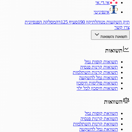
אי.די.אי
אינפיניטי
תיק השקעות מנוהל
תיקון 190
סעיף 125ד
המסלקה הפנסיונית
צרו קשר
תשואות והשוואות
תשואות
תשואות קופות גמל
תשואות קרנות פנסיה
תשואות קרנות השתלמות
תשואות גמל להשקעה
תשואות פוליסות חיסכון
תשואות חיסכון לכל ילד
השוואות
השוואת קופות גמל
השוואת קרנות פנסיה
השוואת קרנות השתלמות
השוואת גמל להשקעה