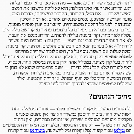
יותר חשוב ממה שהדירוג כן אומר — מה הוא לא, וכדאי לעצור על זה
רגע. הדירוג אינו ייעוץ ואינו המלצה; הוא לא לוקח בחשבון את המצב
האישי שלכם — את הגיל, ההכנסה, ההרכב המשפחתי, מדרגת המס,
מועד הפרישה המתוכנן, נכסים פיננסיים אחרים, או רמת הסיכון
המועדפת. לפני כל החלטה משמעותית, הייעצו עם יועץ פנסיוני מוסמך.
כמו כן, ביצועי עבר אינם מעידים על ביצועים עתידיים: קרן שמובילה היום
עלולה לפגר מחר, וקרן בינונית עלולה להפתיע. הדירוג מגלם את העבר,
לא את העתיד.הדירוג עצמו גם דינמי — קרן עם 5 כוכבים היום עשויה
לרדת ל־4 או 3 בעדכון הבא אם הביצועים נחלשים, ולהיפך, קרן בינונית
יכולה לעלות אם תשפר. נוסף על כך, חשוב לזכור שהדירוג מתייחס
ל
מסלול ספציפי
בקרן ספציפית, לא לגוף המנהל בכללו; גוף מנהל אחד יכול
להיות בעל קרן מצוינת במסלול אחד וקרן בינונית במסלול אחר. ולבסוף,
ראוי להודות שלא הכל נכלל בדירוג — ישנם פרמטרים שהוא לא בוחן כי
קשה למדוד אותם בצורה אובייקטיבית, כמו איכות שירות הלקוחות,
נוחות הממשק הדיגיטלי של הגוף המנהל, או חוויית התביעה, ואלה
שיקולים לגיטימיים שכדאי להוסיף בנפרד לפני בחירה.
מהיכן הנתונים?
כל הנתונים מגיעים ממקורות
רשמיים בלבד
— אתרי הממשלה תחת
רשות שוק ההון, ביטוח וחיסכון במשרד האוצר. אין נתונים שאנחנו
מקבלים מהגופים המנהלים ישירות, אין נתונים מסקרים, ואין נתונים
מ"מקורות בשוק" — רק נתוני הרגולטור, ובלעדיהם. המקורות הספציפיים
הם
גמלנט
עבור קופות גמל וקופות גמל להשקעה,
ביטוחנט
עבור קרנות