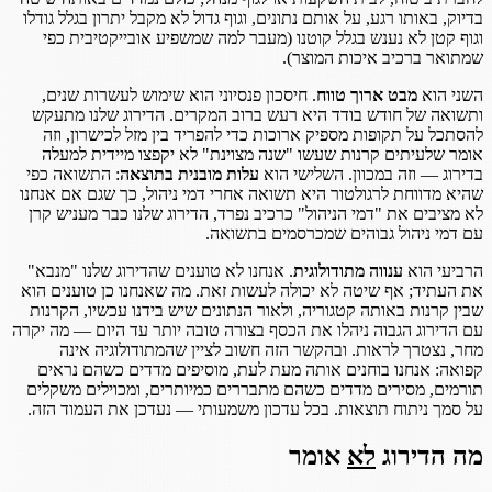
בדיוק, באותו רגע, על אותם נתונים, וגוף גדול לא מקבל יתרון בגלל גודלו
וגוף קטן לא נענש בגלל קוטנו (מעבר למה שמשפיע אובייקטיבית כפי
שמתואר ברכיב איכות המוצר).
השני הוא
מבט ארוך טווח
. חיסכון פנסיוני הוא שימוש לעשרות שנים,
ותשואה של חודש בודד היא רעש ברוב המקרים. הדירוג שלנו מתעקש
להסתכל על תקופות מספיק ארוכות כדי להפריד בין מזל לכישרון, וזה
אומר שלעיתים קרנות שעשו "שנה מצוינת" לא יקפצו מיידית למעלה
בדירוג — וזה במכוון. השלישי הוא
עלות מובנית בתוצאה
: התשואה כפי
שהיא מדווחת לרגולטור היא תשואה אחרי דמי ניהול, כך שגם אם אנחנו
לא מציבים את "דמי הניהול" כרכיב נפרד, הדירוג שלנו כבר מעניש קרן
עם דמי ניהול גבוהים שמכרסמים בתשואה.
הרביעי הוא
ענווה מתודולוגית
. אנחנו לא טוענים שהדירוג שלנו "מנבא"
את העתיד; אף שיטה לא יכולה לעשות זאת. מה שאנחנו כן טוענים הוא
שבין קרנות באותה קטגוריה, ולאור הנתונים שיש בידנו עכשיו, הקרנות
עם הדירוג הגבוה ניהלו את הכסף בצורה טובה יותר עד היום — מה יקרה
מחר, נצטרך לראות. ובהקשר הזה חשוב לציין שהמתודולוגיה אינה
קפואה: אנחנו בוחנים אותה מעת לעת, מוסיפים מדדים כשהם נראים
תורמים, מסירים מדדים כשהם מתבררים כמיותרים, ומכוילים משקלים
על סמך ניתוח תוצאות. בכל עדכון משמעותי — נעדכן את העמוד הזה.
מה הדירוג
לא
אומר