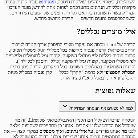
השתלמות, ביטוחי מנהלים ופוליסות חיסכון, ו
פנסיהנט
עבור קרנות פנסיה
מקיפות וכלליות. הנתונים מתעדכנים לפחות אחת לחודש; מועד העדכון
המדויק עשוי להשתנות בהתאם ללוחות הזמנים של הגופים המדווחים,
וכשמתפרסמים נתונים חדשים — הדירוג מחושב מחדש.
אילו מוצרים נכללים?
הדירוג של Lirot מכסה את עיקרי מוצרי החיסכון ארוך הטווח לציבור
הרחב בישראל: קרנות פנסיה מקיפות בכל מסלולי הגיל ומסלולי הסיכון,
קרנות פנסיה כלליות לפי מסלולי השקעה, קופות גמל לתגמולים ולפיצויים
לפי מסלולי השקעה, קופות גמל להשקעה (כולל "חיסכון לכל ילד"),
וקרנות השתלמות במסלולים השונים. בכל המקרים, הדירוג ניתן ברמת
המסלול הספציפי
ולא ברמת "הקרן" ככלל — קרן פנסיה במסלול מניות
תקבל ציון אחד, ובמסלול אג"ח, ציון אחר.
שאלות נפוצות
למה לא מציגים את הנוסחה המדויקת?
הנוסחה ופרטי השקלול הם הקניין האינטלקטואלי של Lirot, וזה מה
שמבדל את הדירוג שלנו מאחרים. אנחנו כן מתחייבים לשקיפות מלאה
לגבי
מה
אנחנו מודדים,
על אילו נתונים
, ו
איך מטפלים
במקרי קצה — את
הנוסחה המתמטית עצמה אנחנו שומרים אצלנו, בדיוק כמו שגוגל לא