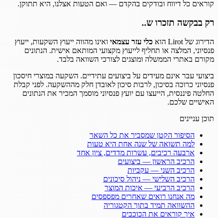
קוראים כל דיווח ובודקים בהקדם — ואם הטעות אצלנו, היא תתוקן.
רק בבקשה תזכרו ש..
הדירוג של Lirot הוא
כלי עזר עצמאי
ואינו מהווה ייעוץ השקעות, ייעוץ
פנסיוני, המלצה או תחליף לייעוץ מקצועי המותאם אישית. הנתונים
מקורם באתרי הממשלה ומוצגים לצורכי השוואה בלבד.
ביצועי עבר אינם מעידים על ביצועים עתידיים. השקעה במוצרי חיסכון
פנסיוני כרוכה בסיכון, לרבות סיכון לאובדן חלק מההשקעה. לפני קבלת
החלטה פיננסית, הייעצו עם יועץ פנסיוני מוסמך המכיר את הנתונים
האישיים שלכם.
תוכן עניינים
הסיפור הקטן שמסביר את כל השאר
למה תשואה של שנה אחת היא טעות
ארבעה רכיבים, עשרות מדדים, ציון אחד
הרכיב הראשון — ביצועים
הרכיב השני — עקביות
הרכיב השלישי — ניהול סיכונים
הרכיב הרביעי — איכות המוצר
מה אנחנו רואים שאחרים מפספסים
ההשוואה תמיד בתוך הקטגוריה
איך קוראים את הכוכבים