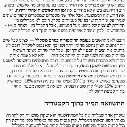
במפורש כי הם מבדילים את הדירוג שלנו בפועל מרוב מה שתפגשו בשוק.
רוב הדירוגים בשוק לא מודדים את
זמן ההתאוששות אחרי ירידות
, רק
את התשואה הממוצעת, אבל אלה שני מספרים שמספרים סיפורים שונים
לגמרי על איך תרגישו בפועל כעמיתים בקרן. רובם לא מבדילים בין
תדירות לעוצמה
של ביצוע מעל הממוצע, אבל ההבדל בין "ניצחה ב־70%
מהחודשים" לבין "ניצחה אירועית בפעם אחת חזק" הוא הבדל קריטי.
רובם לא מתחשבים ב
עומק ההיסטוריה כגורם משקלל
— אצלנו ככל שיש
יותר נתונים הציון נחשב מהימן יותר ולפי כך הוא נכנס לשקלול. רובם לא
בוחנים את
יציבות הסגנון לאורך זמן
, אבל קרן שהיום מציגה תשואה
מנייתית מצוינת ולפני שנתיים הייתה אג"חית — היא לא באמת אותה
הקרן ולא בהכרח תשמור על הביצועים. רובם מתעלמים מ
חשיפה למטבע
חוץ
ומ
רגישות לשוק (בטא)
, כי קל יותר להתעלם, אבל אלה גורמים
שיכולים להפוך את הסטטיסטיקה ההיסטורית ללא רלוונטית. ולבסוף,
רובם משתמשים ב
תשואה מוחלטת
במקום באחוזון בקטגוריה, ובזה הם
מטעים: כשהשוק עולה ב־20% אפילו קרן בינונית תיתן 18%, וכשהשוק
יורד ב־15% אפילו קרן טובה תפסיד. תשואה מוחלטת מטעה. אחוזון
בתוך קבוצת ייחוס לא.
ההשוואה תמיד בתוך הקטגוריה
עיקרון אחד שמלווה את כל המתודולוגיה הוא שקרן מושווית רק לקרנות
מאותו הסוג ובאותו המסלול. קרן פנסיה מקיפה במסלול כללי מדורגת רק
מול קרנות פנסיה מקיפות באותו מסלול; קופת גמל להשקעה במסלול