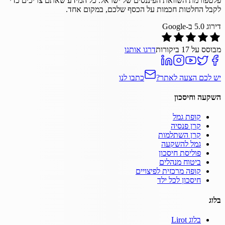
פלטפורמת השוואת הפיננסים של ישראל. כל המידע שאתם צריכים כדי
לקבל החלטות חכמות על הכסף שלכם, במקום אחד.
דירוג
5.0
ב-Google
מבוסס על
17
ביקורות
דרגו אותנו
יש לכם הצעה לאתר?
כתבו לנו
השקעה וחיסכון
קופת גמל
קרן פנסיה
קרן השתלמות
גמל להשקעה
פוליסת חיסכון
ביטוח מנהלים
קופה מרכזית לפיצויים
חיסכון לכל ילד
בלוג
בלוג Lirot