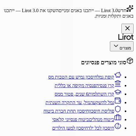
חדש
Lirot 3.0
— ייתכנו באגים זמניים
השקנו את
Lirot 3.0
— ייתכנו
באגים ותקלות זמניות.
מוצרים
סוגי מוצרים פנסיונים
קופת גמל
חיסכון גמיש עם הטבות מס
קרן פנסיה
פנסיה מקיפה או כללית
קרן השתלמות
6 שנים, פטור ממס
גמל להשקעה
נזיל, עד התקרה השנתית
פוליסת חיסכון
חיסכון תחת חברת ביטוח
ביטוח מנהלים
ביטוח פנסיוני קלאסי
חיסכון לכל ילד
חיסכון למען הילדים