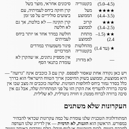
בקטגוריה
סיכונים אחראי, מוצר בשל
(4.5–5.0)
מעל
קרן חזקה ביחס לעמיתיה, עם
★★★★
הממוצע
ביצועים סולידיים על פני זמן
(3.5–4.4)
קרוב
קרן תקינה — לא בולטת, אך גם
★★★
לממוצע
לא חלשה
(2.5–3.4)
מתחת
חולשה במדד אחד או יותר ביחס
(1.5–
★★
לממוצע
לעמיתים
2.4)
מהחלשות
פיגור משמעותי במדדים
★
(עד 1.4)
בקטגוריה
המרכזיים
אין מספיק נתונים, או שהקרן לא
—
לא מדורג
עומדת בתנאי הסף
ויש כאן נקודה אחת שאסור לפספס. קרן עם 3 כוכבים אינה "גרועה" —
היא ממוצעת, וממוצע בשוק החיסכון ארוך הטווח הישראלי הוא בדרך
כלל בסדר גמור ביחס לחלופות הזמינות. שלושה כוכבים זה מצב שבו אין
סיבה ברורה להעדיף את הקרן הזו על פני המתחרות שלה, אבל גם אין
סיבה ברורה לברוח ממנה; זו חוויה ניטרלית, לא שלילית.
העקרונות שלא משתנים
המתודולוגיה הטכנית שלנו עומדת על כמה עקרונות שכדאי להבהיר
במפורש. הראשון הוא
הוגנות, לא תדמית
— אין לדירוג שלנו העדפה
לחברת ביטוח, לבית השקעות או לגוף מנהל; כולם נמדדים באותה שיטה