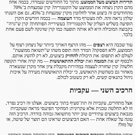
תדירות הביצוע מעל הממוצע
: מתוך כל החודשים שנמדדו, בכמה אחוז
מהם הקרן ניצחה את הממוצע של הקטגוריה? קרן שמנצחת ב־70%
מהחודשים זה ביצוע אחר לחלוטין מקרן שמנצחת ב־45%, גם אם השנתי
שלהן נראה זהה. לזה מצטרף מדד
העוצמה
— בכמה חודשים הקרן
הופיעה בשליש העליון של הקטגוריה? בעשירייה הפותחת? קרן ש"גרה"
בקבוצה המובילה היא לא אותה תופעה כמו קרן שזינקה לשם פעם אחת
בלבד.
עוד שכבה היא
רצפים
— מהו הרצף הארוך ביותר של ניצחון רצוף על
הממוצע, ללא הפסקה? המדד הזה תופס משהו ש"תשואה ממוצעת"
לעולם לא תתפוס: את היכולת
להחזיק
ביצועים, לא רק להשיג אותם.
ולבסוף יש את
המגמה
ואת
יכולת ההתאוששות
— מה קרה אחרי תקופה
חלשה? קרן שחזרה לעצמה במהירות מקבלת ציון אחר מקרן שנשארה
מאחור גם כשהשוק התאושש, כי יכולת התאוששות מעידה על איכות
ניהול בתנאים קשים, לא רק כשטוב לכולם.
הרכיב השני — עקביות
אצל מתחרים, עקביות זה תת־סעיף בתוך ביצועים. אצלנו זה רכיב נפרד,
וזו לא החלטה טכנית אלא עקרונית: המחקר הפיננסי מראה שעקביות
מנבאת ביצועים עתידיים טוב יותר מתשואה גבוהה בודדה. הרכיב הזה
עונה על שאלה אחת — האם הביצועים שראינו הם תוצר של שיטה, או
של מזל?
אנחנו מתחילים מ
יציבות המיקום בקטגוריה
. קרן שהייתה תמיד באחוזון