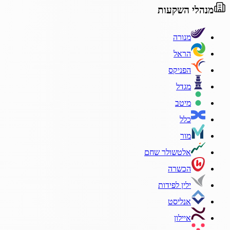
מנהלי השקעות
מנורה
הראל
הפניקס
מגדל
מיטב
כלל
מור
אלטשולר שחם
הכשרה
ילין לפידות
אנליסט
איילון