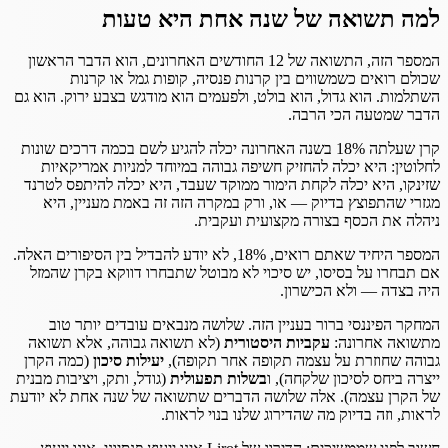
למה תשואה של שנה אחת היא טעות
המספר הזה, התשואה של 12 החודשים האחרונים, הוא הדבר הראשון
שכולם רואים כשמשווים בין קרנות פנסיה, קופות גמל או קרנות
השתלמות. הוא גדול, הוא בולט, ולפעמים הוא מודגש בצבע ירוק. הוא גם
הדבר שמטעה הכי הרבה.
קרן שעלתה 18% בשנה האחרונה יכלה להגיע לשם בכמה דרכים שונות
לחלוטין: היא יכלה להחזיק חשיפה גבוהה במיוחד למניות אמריקאיות
שזינקו, היא יכלה לקחת הימור ממוקד שעבד, היא יכלה להיתפס לטרנד
מגזרי שהתפוצץ בדיוק — או, ורק במקרה הזה זה באמת מעניין, היא
ניהלה את הכסף בצורה מקצועית ועקבית.
המספר היחיד שאתם רואים, 18%, לא יודע להבדיל בין הסיפורים האלה.
אם תבחרו על בסיסו, יש סיכוי לא מבוטל שתבחרו דווקא בקרן שהמזל
היה בצדה — ולא הכישרון.
המחקר הפיננסי ברור בעניין הזה. שלושה מנבאים עובדים יותר טוב
מתשואה אחרונה:
עקביות היסטורית
(לא תשואה גבוהה, אלא תשואה
גבוהה שחוזרת על עצמה תקופה אחר תקופה),
יעילות סיכון
(כמה הקרן
ייצרה ביחס לסיכון שלקחה), ו
בשלות תפעולית
(גודל, ותק, ויציבות מבנית
של הקרן עצמה). אלה שלושה הדברים שתשואה של שנה אחת לא יודעת
לראות, וזה בדיוק מה שהדירוג שלנו בנוי לראות.