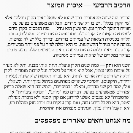
הרכיב הרביעי — איכות המוצר
הרכיב הזה שונה מהאחרים בכך שהוא לא שואל "איך הקרן ניהלה" אלא
"מי הקרן בכלל". יש בו רק שני מדדים, אבל הם משפיעים בפועל על
חוויית החוסך לאורך זמן. הראשון הוא
גודל
— נפח הנכסים בקרן ביחס
לעמיתיה בקטגוריה. קרן גדולה יותר נוטה להיות יציבה תפעולית, פחות
תלויה בכניסות ויציאות של עמיתים בודדים, ובדרך כלל יש לה גמישות
גבוהה יותר בניהול ההשקעות, כי היא יכולה לפזר על פני יותר מכשירים;
קרן קטנה מאוד עלולה להיות פגיעה גם אם הביצועים שלה כרגע טובים,
בעיקר במקרים של יציאות עמיתים מסיביות.
השני הוא
ותק
— כמה שנים הקרן פועלת תחת אותו מבנה. ותק לא מעיד
על איכות בפני עצמו, אבל הוא מעיד על בשלות ועל יציבות מוסדית: לקרן
ותיקה יש היסטוריה ארוכה לנתח, היא עברה תקופות שוק שונות (עליות,
ירידות, תיקונים), והסיכוי לשינויים מפתיעים בניהול נמוך יותר. תשאלו,
אולי, למה רק שני מדדים, וכאלה "בסיסיים", והתשובה היא שאלה בדיוק
המדדים שמשפיעים בפועל. דברים כמו "מותג", "תפיסה ציבורית" או
"פרסומות" לא נכנסים אצלנו לדירוג; אם קרן קטנה ולא מוכרת מנהלת
היטב, היא תקבל דירוג גבוה, ואם קרן ענקית עם מותג חזק מנהלת רע,
היא תקבל דירוג נמוך.
הנתונים מנצחים את התדמית.
מה אנחנו רואים שאחרים מפספסים
עד כאן ההסבר הסדור על הרכיבים, אבל יש כמה דברים שכדאי לציין