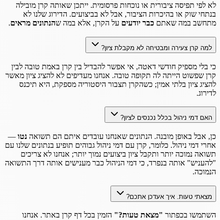
לא לפי תפיסה ציבורית או נוכחות פרסומית. ייתכן שאותה קרן מובילה
בנתחי שוק או בהיכרות הציבור, אבל לא בביצועים. הדירוג שלנו לא
מתחשב במה שאתם
כבר יודעים
על הקרן, אלא במה ש
הנתונים מראים
.
למה קרן צעירה ומבטיחה לא מקבלת ציון?
כי בלי מספיק חודשי דאטה, אי אפשר להבדיל בין קרן באמת טובה לבין
קרן שפשוט הייתה לה תקופה טובה. אנחנו מעדיפים לא להציג ציון מאשר
להציג ציון בלתי אמין; כשהקרן תצבור היסטוריה מספקת, היא תיכנס
לדירוג.
האם דמי ניהול בכלל נכנסים לציון?
כן, אבל באופן מובנה. הנתונים שאנחנו עובדים איתם הם תשואה
נטו
—
אחרי דמי ניהול. כלומר, קרן עם דמי ניהול גבוהים תופיע בנתונים שלנו עם
תשואה נמוכה יותר ותקבל ציון ביצועים נמוך יותר; אנחנו לא צריכים
"להעניש" אותה בנפרד, כי דמי הניהול כבר מענישים אותה דרך התשואה
הנמוכה.
מצאתי טעות. איך אעדכן אתכם?
השתמשו בכפתור
"מצאת טעות?"
הזמין בכל דף קרן באתר. אנחנו