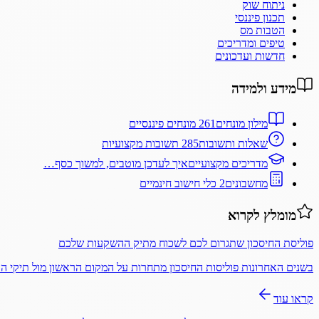
ניתוח שוק
תכנון פיננסי
הטבות מס
טיפים ומדריכים
חדשות ועדכונים
מידע ולמידה
מילון מונחים
261 מונחים פיננסיים
שאלות ותשובות
285 תשובות מקצועיות
מדריכים מקצועיים
איך לעדכן מוטבים, למשוך כסף…
מחשבונים
2 כלי חישוב חינמיים
מומלץ לקרוא
פוליסת החיסכון שתגרום לכם לשכוח מתיק ההשקעות שלכם
בשנים האחרונות פוליסות החיסכון מתחרות על המקום הראשון מול תיקי 
קראו עוד