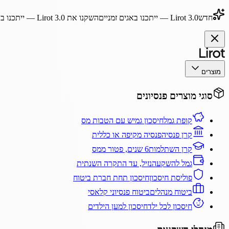
חדש
Lirot 3.0
— ייתכנו באגים זמניים
השקנו את
Lirot 3.0
— ייתכנו בא
מוצרים
סוגי מוצרים פנסיונים
קופת גמל
חיסכון גמיש עם הטבות מס
קרן פנסיה
פנסיה מקיפה או כללית
קרן השתלמות
6 שנים, פטור ממס
גמל להשקעה
נזיל, עד התקרה השנתית
פוליסת חיסכון
חיסכון תחת חברת ביטוח
ביטוח מנהלים
ביטוח פנסיוני קלאסי
חיסכון לכל ילד
חיסכון למען הילדים