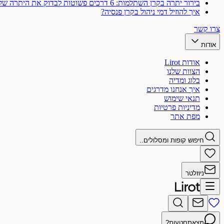
בירור יתרה בקרן השתלמות: 6 דרכים פשוטות לבדוק את היתרה שלך
איך להוזיל דמי ניהול בקרן פנסיה?
צרו קשר
אודות
אודות Lirot
הצוות שלנו
בלוג ומדיה
איך אנחנו מדרגים
תנאי שימוש
מדיניות פרטיות
מפת אתר
חיפוש קופות ומסלולים..
ניוזלטר
מצאתם
טעות?