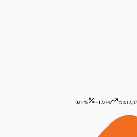
₪12,8 מ׳
+12.0%
0.01%