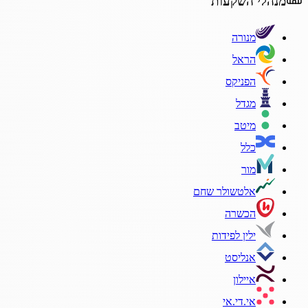
מנהלי השקעות
מנורה
הראל
הפניקס
מגדל
מיטב
כלל
מור
אלטשולר שחם
הכשרה
ילין לפידות
אנליסט
איילון
אי.די.אי