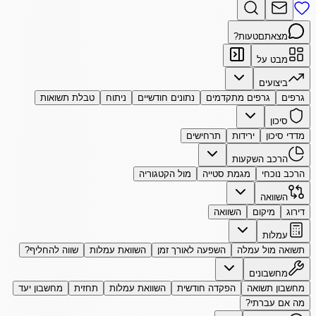
מצאתם
טעות?
מבט על
ביצועים
גרפים
גרפים מתקדמים
נתונים חודשיים
ניתוח
טבלת תשואות
סיכון
מדדי סיכון
ירידות
תרחישים
הרכב השקעות
הרכב נוכחי
מגמת סטייה
מול הקטגוריה
השוואה
דירוג
מיקום
השוואה
עמלות
תשואה מול עמלה
השפעה לאורך זמן
השוואת עמלות
שווה להחליף?
מחשבונים
מחשבון תשואה
הפקדה חודשית
השוואת עמלות
תחזית
מחשבון יעד
מה אם עברתי?