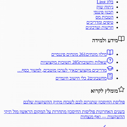
בלוג Lirot
ניתוח שוק
תכנון פיננסי
הטבות מס
טיפים ומדריכים
חדשות ועדכונים
מידע ולמידה
מילון מונחים
261 מונחים פיננסיים
שאלות ותשובות
285 תשובות מקצועיות
מדריכים מקצועיים
איך לעדכן מוטבים, למשוך כסף…
מחשבונים
2 כלי חישוב חינמיים
מומלץ לקרוא
פוליסת החיסכון שתגרום לכם לשכוח מתיק ההשקעות שלכם
בשנים האחרונות פוליסות החיסכון מתחרות על המקום הראשון מול תיקי
ההשקעות — ואף מנצחות