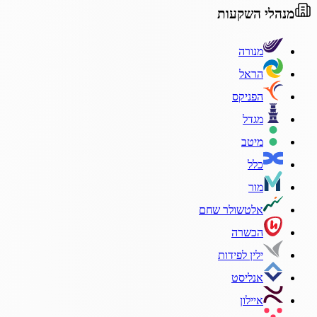
מנהלי השקעות
מנורה
הראל
הפניקס
מגדל
מיטב
כלל
מור
אלטשולר שחם
הכשרה
ילין לפידות
אנליסט
איילון