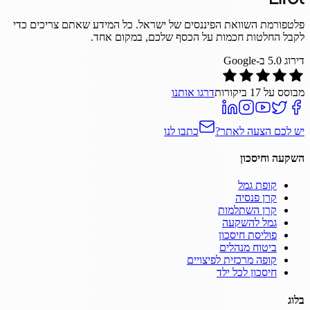
פלטפורמת השוואת הפיננסים של ישראל. כל המידע שאתם צריכים כדי
לקבל החלטות חכמות על הכסף שלכם, במקום אחד.
דירוג
5.0
ב-Google
מבוסס על
17
ביקורות
דרגו אותנו
יש לכם הצעה לאתר?
כתבו לנו
השקעה וחיסכון
קופת גמל
קרן פנסיה
קרן השתלמות
גמל להשקעה
פוליסת חיסכון
ביטוח מנהלים
קופה מרכזית לפיצויים
חיסכון לכל ילד
בלוג