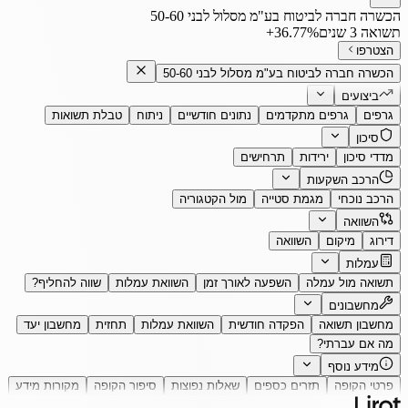
הכשרה חברה לביטוח בע"מ מסלול לבני 50-60
תשואה 3 שנים
‎+36.77%
הצטרפו
הכשרה חברה לביטוח בע"מ מסלול לבני 50-60
ביצועים
גרפים
גרפים מתקדמים
נתונים חודשיים
ניתוח
טבלת תשואות
סיכון
מדדי סיכון
ירידות
תרחישים
הרכב השקעות
הרכב נוכחי
מגמת סטייה
מול הקטגוריה
השוואה
דירוג
מיקום
השוואה
עמלות
תשואה מול עמלה
השפעה לאורך זמן
השוואת עמלות
שווה להחליף?
מחשבונים
מחשבון תשואה
הפקדה חודשית
השוואת עמלות
תחזית
מחשבון יעד
מה אם עברתי?
מידע נוסף
פרטי הקופה
תזרים כספים
שאלות נפוצות
סיפור הקופה
מקורות מידע