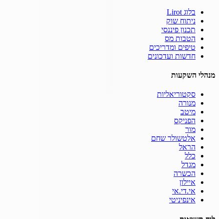
בלוג Lirot
ניתוח שוק
תכנון פיננסי
הטבות מס
טיפים ומדריכים
חדשות ועדכונים
מנהלי השקעות
סקטוריאליות
מנורה
מיטב
הפניקס
מור
אלטשולר שחם
הראל
כלל
מגדל
הכשרה
איילון
אי.די.אי
אינפיניטי