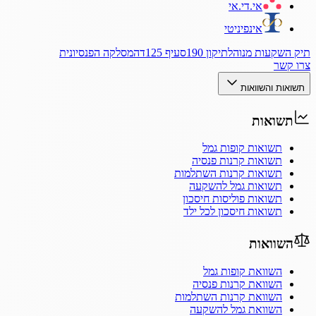
אי.די.אי
אינפיניטי
תיק השקעות מנוהל
תיקון 190
סעיף 125ד
המסלקה הפנסיונית
צרו קשר
תשואות והשוואות
תשואות
תשואות קופות גמל
תשואות קרנות פנסיה
תשואות קרנות השתלמות
תשואות גמל להשקעה
תשואות פוליסות חיסכון
תשואות חיסכון לכל ילד
השוואות
השוואת קופות גמל
השוואת קרנות פנסיה
השוואת קרנות השתלמות
השוואת גמל להשקעה