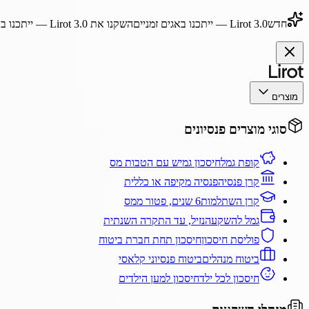
חדש
Lirot 3.0
— ייתכנו באגים זמניים
השקנו את
Lirot 3.0
— ייתכנו בא
מוצרים
סוגי מוצרים פנסיונים
קופת גמל
חיסכון גמיש עם הטבות מס
קרן פנסיה
פנסיה מקיפה או כללית
קרן השתלמות
6 שנים, פטור ממס
גמל להשקעה
נזיל, עד התקרה השנתית
פוליסת חיסכון
חיסכון תחת חברת ביטוח
ביטוח מנהלים
ביטוח פנסיוני קלאסי
חיסכון לכל ילד
חיסכון למען הילדים