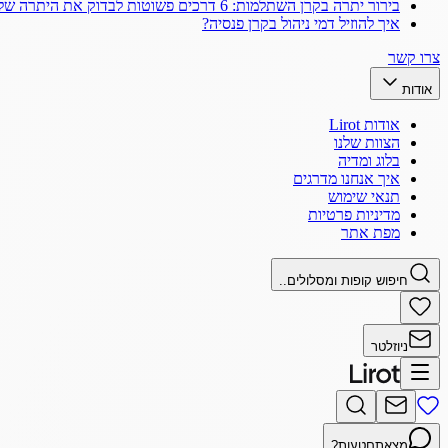
בירור יתרה בקרן השתלמות: 6 דרכים פשוטות לבדוק את היתרה שלך
איך להוזיל דמי ניהול בקרן פנסיה?
צרו קשר
אודות
אודות Lirot
הצוות שלנו
בלוג ומדיה
איך אנחנו מדרגים
תנאי שימוש
מדיניות פרטיות
מפת אתר
חיפוש קופות ומסלולים..
ניוזלטר
מצאתם
טעות?