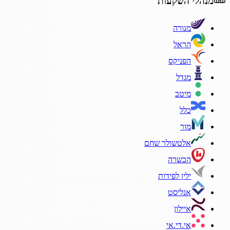
מנהלי השקעות
מנורה
הראל
הפניקס
מגדל
מיטב
כלל
מור
אלטשולר שחם
הכשרה
ילין לפידות
אנליסט
איילון
אי.די.אי