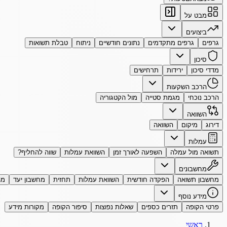
מבט על
ביצועים
גרפים
גרפים מתקדמים
נתונים חודשיים
ניתוח
טבלת תשואות
סיכון
מדדי סיכון
ירידות
תרחישים
הרכב השקעות
הרכב נוכחי
מגמת סטייה
מול הקטגוריה
השוואה
דירוג
מיקום
השוואה
עמלות
תשואה מול עמלה
השפעה לאורך זמן
השוואת עמלות
שווה להחליף?
מחשבונים
מחשבון תשואה
הפקדה חודשית
השוואת עמלות
תחזית
מחשבון יעד
מה
מידע נוסף
פרטי הקופה
תזרים כספים
שאלות נפוצות
סיפור הקופה
מקורות מידע
ראשי