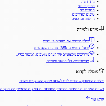
ניתוח שוק
תכנון פיננסי
הטבות מס
טיפים ומדריכים
חדשות ועדכונים
מידע ולמידה
מילון מונחים
261 מונחים פיננסיים
שאלות ותשובות
285 תשובות מקצועיות
מדריכים מקצועיים
איך לעדכן מוטבים, למשוך כסף…
מחשבונים
2 כלי חישוב חינמיים
מומלץ לקרוא
פוליסת החיסכון שתגרום לכם לשכוח מתיק ההשקעות שלכם
בשנים האחרונות פוליסות החיסכון מתחרות על המקום הראשון מול תיקי 
קראו עוד