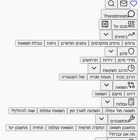
מצאתם
טעות?
מבט על
ביצועים
גרפים
גרפים מתקדמים
נתונים חודשיים
ניתוח
טבלת תשואות
סיכון
מדדי סיכון
ירידות
תרחישים
הרכב השקעות
הרכב נוכחי
מגמת סטייה
מול הקטגוריה
השוואה
דירוג
מיקום
השוואה
עמלות
תשואה מול עמלה
השפעה לאורך זמן
השוואת עמלות
שווה להחליף?
מחשבונים
מחשבון תשואה
הפקדה חודשית
השוואת עמלות
תחזית
מחשבון יעד
מה אם עברתי?