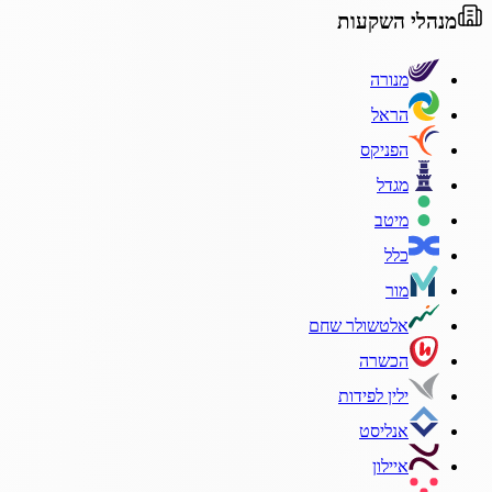
מנהלי השקעות
מנורה
הראל
הפניקס
מגדל
מיטב
כלל
מור
אלטשולר שחם
הכשרה
ילין לפידות
אנליסט
איילון