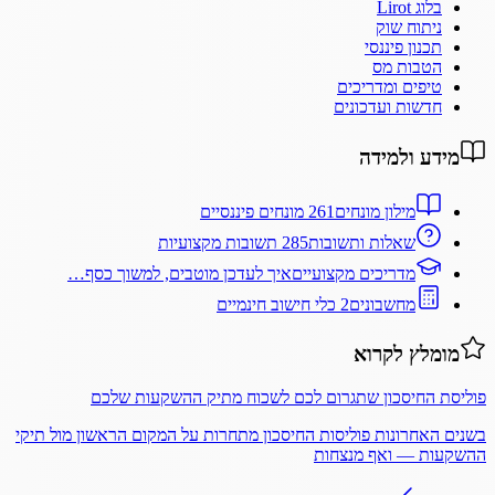
בלוג Lirot
ניתוח שוק
תכנון פיננסי
הטבות מס
טיפים ומדריכים
חדשות ועדכונים
מידע ולמידה
מילון מונחים
261 מונחים פיננסיים
שאלות ותשובות
285 תשובות מקצועיות
מדריכים מקצועיים
איך לעדכן מוטבים, למשוך כסף…
מחשבונים
2 כלי חישוב חינמיים
מומלץ לקרוא
פוליסת החיסכון שתגרום לכם לשכוח מתיק ההשקעות שלכם
בשנים האחרונות פוליסות החיסכון מתחרות על המקום הראשון מול תיקי
ההשקעות — ואף מנצחות