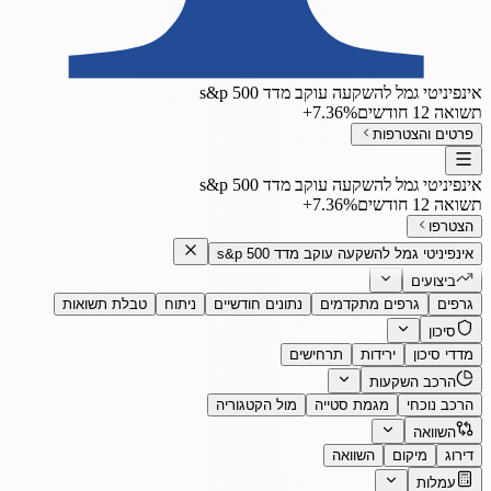
אינפיניטי גמל להשקעה עוקב מדד s&p 500
תשואה 12 חודשים
‎+7.36%
פרטים והצטרפות
אינפיניטי גמל להשקעה עוקב מדד s&p 500
תשואה 12 חודשים
‎+7.36%
הצטרפו
אינפיניטי גמל להשקעה עוקב מדד s&p 500
ביצועים
גרפים
גרפים מתקדמים
נתונים חודשיים
ניתוח
טבלת תשואות
סיכון
מדדי סיכון
ירידות
תרחישים
הרכב השקעות
הרכב נוכחי
מגמת סטייה
מול הקטגוריה
השוואה
דירוג
מיקום
השוואה
עמלות