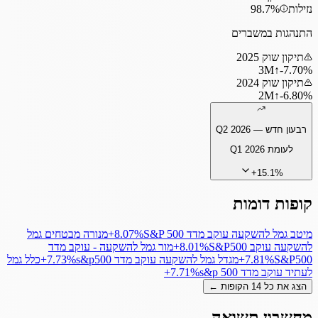
נזילות
98.7%
התנהגות במשברים
תיקון שוק 2025
3
M
↑
‎-7.70%
תיקון שוק 2024
2
M
↑
‎-6.80%
רבעון חדש —
Q2 2026
לעומת
Q1 2026
+
15.1
%
קופות דומות
מיטב גמל להשקעה עוקב מדד S&P 500
‎+8.07%
מנורה מבטחים גמל
להשקעה עוקב S&P500
‎+8.01%
מור גמל להשקעה - עוקב מדד
S&P500
‎+7.81%
מגדל גמל להשקעה עוקב מדד s&p500
‎+7.73%
כלל גמל
לעתיד עוקב מדד s&p 500
‎+7.71%
הצג את כל
14
הקופות ←
מחשבון תשואה