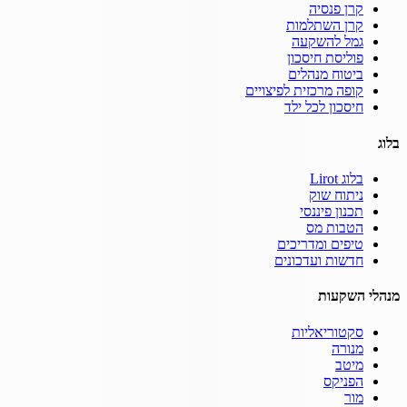
קרן פנסיה
קרן השתלמות
גמל להשקעה
פוליסת חיסכון
ביטוח מנהלים
קופה מרכזית לפיצויים
חיסכון לכל ילד
בלוג
בלוג Lirot
ניתוח שוק
תכנון פיננסי
הטבות מס
טיפים ומדריכים
חדשות ועדכונים
מנהלי השקעות
סקטוריאליות
מנורה
מיטב
הפניקס
מור