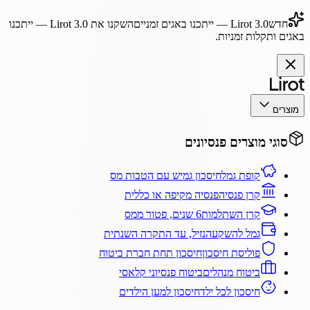
חדש
Lirot 3.0
— ייתכנו באגים זמניים
השקנו את
Lirot 3.0
— ייתכנו
באגים ותקלות זמניות.
מוצרים
סוגי מוצרים פנסיונים
קופת גמל
חיסכון גמיש עם הטבות מס
קרן פנסיה
פנסיה מקיפה או כללית
קרן השתלמות
6 שנים, פטור ממס
גמל להשקעה
נזיל, עד התקרה השנתית
פוליסת חיסכון
חיסכון תחת חברת ביטוח
ביטוח מנהלים
ביטוח פנסיוני קלאסי
חיסכון לכל ילד
חיסכון למען הילדים