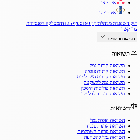
אי.די.אי
אינפיניטי
תיק השקעות מנוהל
תיקון 190
סעיף 125ד
המסלקה הפנסיונית
צרו קשר
תשואות והשוואות
תשואות
תשואות קופות גמל
תשואות קרנות פנסיה
תשואות קרנות השתלמות
תשואות גמל להשקעה
תשואות פוליסות חיסכון
תשואות חיסכון לכל ילד
השוואות
השוואת קופות גמל
השוואת קרנות פנסיה
השוואת קרנות השתלמות
השוואת גמל להשקעה