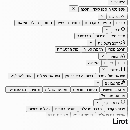
הצטרפו
אינפיניטי חיסכון לילד - הלכה
ביצועים
גרפים
גרפים מתקדמים
נתונים חודשיים
ניתוח
טבלת תשואות
סיכון
מדדי סיכון
ירידות
תרחישים
הרכב השקעות
הרכב נוכחי
מגמת סטייה
מול הקטגוריה
השוואה
דירוג
מיקום
השוואה
עמלות
תשואה מול עמלה
השפעה לאורך זמן
השוואת עמלות
שווה להחליף?
מחשבונים
מחשבון תשואה
הפקדה חודשית
השוואת עמלות
תחזית
מחשבון יעד
מה אם עברתי?
מידע נוסף
פרטי הקופה
חברה מנהלת
תזרים כספים
שאלות נפוצות
אנשים גם שואלים
סיפור הקופה
מקורות מידע