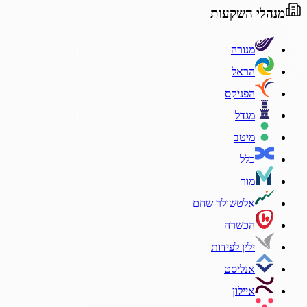
מנהלי השקעות
מנורה
הראל
הפניקס
מגדל
מיטב
כלל
מור
אלטשולר שחם
הכשרה
ילין לפידות
אנליסט
איילון