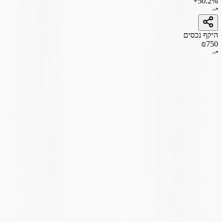
+50.2%
היקף נכסים
₪750