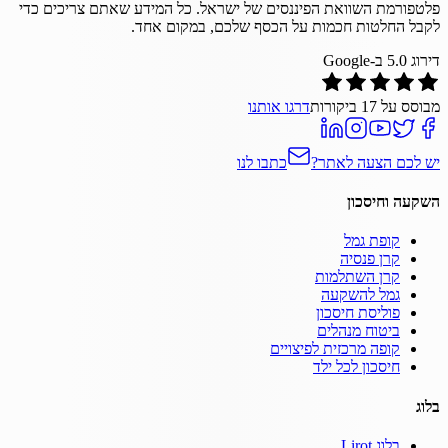
פלטפורמת השוואת הפיננסים של ישראל. כל המידע שאתם צריכים כדי
לקבל החלטות חכמות על הכסף שלכם, במקום אחד.
דירוג
5.0
ב-Google
מבוסס על
17
ביקורות
דרגו אותנו
יש לכם הצעה לאתר?
כתבו לנו
השקעה וחיסכון
קופת גמל
קרן פנסיה
קרן השתלמות
גמל להשקעה
פוליסת חיסכון
ביטוח מנהלים
קופה מרכזית לפיצויים
חיסכון לכל ילד
בלוג
בלוג Lirot