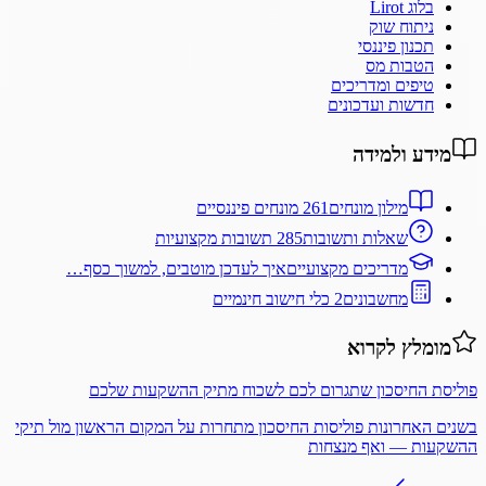
בלוג Lirot
ניתוח שוק
תכנון פיננסי
הטבות מס
טיפים ומדריכים
חדשות ועדכונים
מידע ולמידה
מילון מונחים
261 מונחים פיננסיים
שאלות ותשובות
285 תשובות מקצועיות
מדריכים מקצועיים
איך לעדכן מוטבים, למשוך כסף…
מחשבונים
2 כלי חישוב חינמיים
מומלץ לקרוא
פוליסת החיסכון שתגרום לכם לשכוח מתיק ההשקעות שלכם
בשנים האחרונות פוליסות החיסכון מתחרות על המקום הראשון מול תיקי
ההשקעות — ואף מנצחות