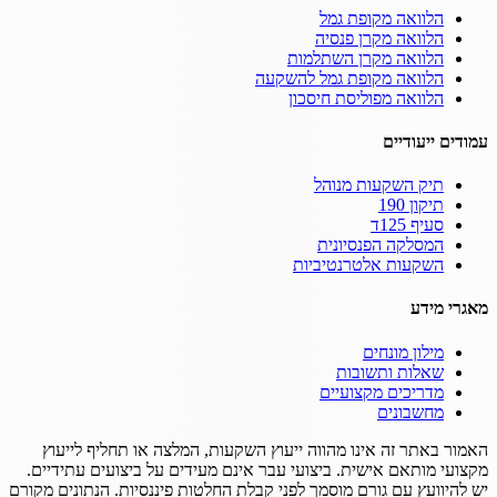
הלוואה מקופת גמל
הלוואה מקרן פנסיה
הלוואה מקרן השתלמות
הלוואה מקופת גמל להשקעה
הלוואה מפוליסת חיסכון
עמודים ייעודיים
תיק השקעות מנוהל
תיקון 190
סעיף 125ד
המסלקה הפנסיונית
השקעות אלטרנטיביות
מאגרי מידע
מילון מונחים
שאלות ותשובות
מדריכים מקצועיים
מחשבונים
האמור באתר זה אינו מהווה ייעוץ השקעות, המלצה או תחליף לייעוץ
מקצועי מותאם אישית.
ביצועי עבר אינם מעידים על ביצועים עתידיים.
יש להיוועץ עם גורם מוסמך לפני קבלת החלטות פיננסיות.
הנתונים מקורם