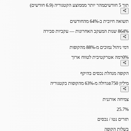
תוך 5 חודשים
מהר יותר מממוצע הקטגוריה (6.9 חודשים)
תשואה חיובית ב-64% מהחודשים
64%
8 שנות המעקב האחרונות — עקביות סבירה
דמי ניהול נמוכים מ-88% מהקופות
0%
רמה אטרקטיבית לטווח ארוך
הקופה מנהלת נכסים בהיקף
₪750 מיליון
גדולה מ-63% מהקופות בקטגוריה
צמיחה אורגנית
25.7
%
תזרים נטו / נכסים
בשלות הקופה