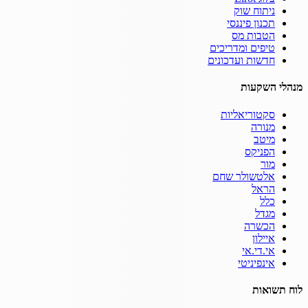
ניתוח שוק
תכנון פיננסי
הטבות מס
טיפים ומדריכים
חדשות ועדכונים
מנהלי השקעות
סקטוריאליות
מנורה
מיטב
הפניקס
מור
אלטשולר שחם
הראל
כלל
מגדל
הכשרה
איילון
אי.די.אי
אינפיניטי
לוח תשואות