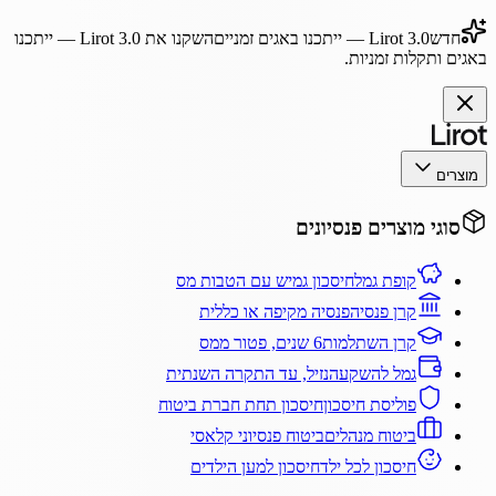
חדש
Lirot 3.0
— ייתכנו באגים זמניים
השקנו את
Lirot 3.0
— ייתכנו
באגים ותקלות זמניות.
מוצרים
סוגי מוצרים פנסיונים
קופת גמל
חיסכון גמיש עם הטבות מס
קרן פנסיה
פנסיה מקיפה או כללית
קרן השתלמות
6 שנים, פטור ממס
גמל להשקעה
נזיל, עד התקרה השנתית
פוליסת חיסכון
חיסכון תחת חברת ביטוח
ביטוח מנהלים
ביטוח פנסיוני קלאסי
חיסכון לכל ילד
חיסכון למען הילדים