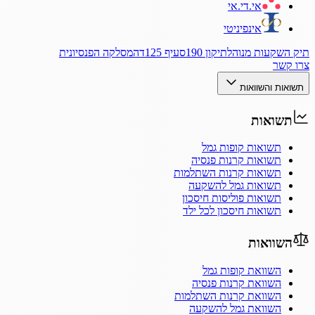
אי.די.אי
אינפיניטי
תיק השקעות מנוהל
תיקון 190
סעיף 125ד
המסלקה הפנסיונית
צרו קשר
תשואות והשוואות
תשואות
תשואות קופות גמל
תשואות קרנות פנסיה
תשואות קרנות השתלמות
תשואות גמל להשקעה
תשואות פוליסות חיסכון
תשואות חיסכון לכל ילד
השוואות
השוואת קופות גמל
השוואת קרנות פנסיה
השוואת קרנות השתלמות
השוואת גמל להשקעה