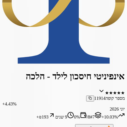
אינפיניטי חיסכון לילד - הלכה
★
★
★
★
★
מספר קופה
11914
‎+4.43%
יוני 2026
‎+10.03%
7
#
8
/
%
0
9 שנים
₪193
+