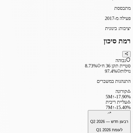
מתבססת
פעילה מ-2017
יציבות:
בינונית
רמת סיכון
גבוהה
סטיית תקן 36 ח׳
8.73%
נזילות
97.4%
התנהגות במשברים
קורונה
5
M
↑
‎-17.90%
עליית ריבית
7
M
↑
‎-15.40%
רבעון חדש —
Q2 2026
לעומת
Q1 2026