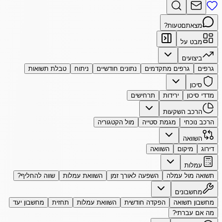
מצאתם
טעות?
מבט על
ביצועים
גרפים
גרפים מתקדמים
נתונים חודשיים
ניתוח
טבלת תשואות
סיכון
מדדי סיכון
ירידות
תרחישים
הרכב השקעות
הרכב נוכחי
מגמת סטייה
מול הקטגוריה
השוואה
דירוג
מיקום
השוואה
עמלות
תשואה מול עמלה
השפעה לאורך זמן
השוואת עמלות
שווה להחליף?
מחשבונים
מחשבון תשואה
הפקדה חודשית
השוואת עמלות
תחזית
מחשבון יעד
מה אם עברתי?