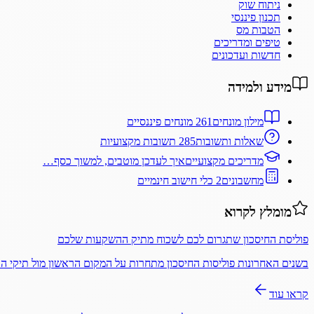
ניתוח שוק
תכנון פיננסי
הטבות מס
טיפים ומדריכים
חדשות ועדכונים
מידע ולמידה
מילון מונחים
261 מונחים פיננסיים
שאלות ותשובות
285 תשובות מקצועיות
מדריכים מקצועיים
איך לעדכן מוטבים, למשוך כסף…
מחשבונים
2 כלי חישוב חינמיים
מומלץ לקרוא
פוליסת החיסכון שתגרום לכם לשכוח מתיק ההשקעות שלכם
בשנים האחרונות פוליסות החיסכון מתחרות על המקום הראשון מול תיקי 
קראו עוד