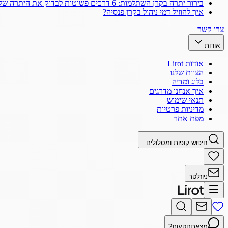
בירור יתרה בקרן השתלמות: 6 דרכים פשוטות לבדוק את היתרה שלך
איך להוזיל דמי ניהול בקרן פנסיה?
צרו קשר
אודות
אודות Lirot
הצוות שלנו
בלוג ומדיה
איך אנחנו מדרגים
תנאי שימוש
מדיניות פרטיות
מפת אתר
חיפוש קופות ומסלולים..
ניוזלטר
מצאתם
טעות?