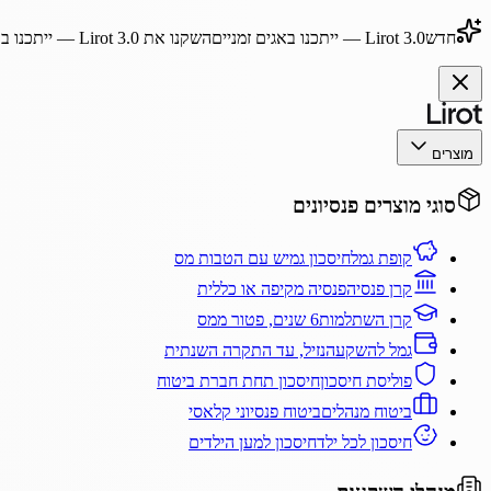
חדש
Lirot 3.0
— ייתכנו באגים זמניים
השקנו את
Lirot 3.0
— ייתכנו בא
מוצרים
סוגי מוצרים פנסיונים
קופת גמל
חיסכון גמיש עם הטבות מס
קרן פנסיה
פנסיה מקיפה או כללית
קרן השתלמות
6 שנים, פטור ממס
גמל להשקעה
נזיל, עד התקרה השנתית
פוליסת חיסכון
חיסכון תחת חברת ביטוח
ביטוח מנהלים
ביטוח פנסיוני קלאסי
חיסכון לכל ילד
חיסכון למען הילדים