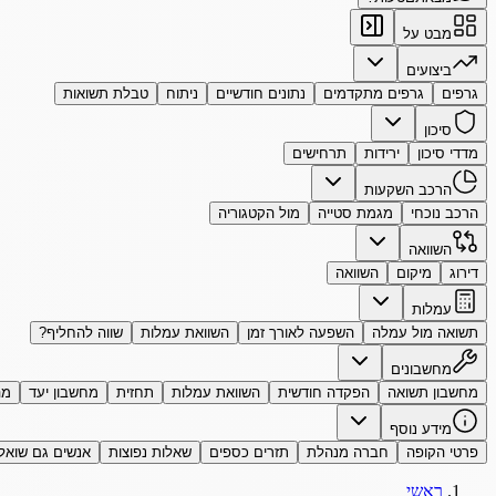
מבט על
ביצועים
גרפים
גרפים מתקדמים
נתונים חודשיים
ניתוח
טבלת תשואות
סיכון
מדדי סיכון
ירידות
תרחישים
הרכב השקעות
הרכב נוכחי
מגמת סטייה
מול הקטגוריה
השוואה
דירוג
מיקום
השוואה
עמלות
תשואה מול עמלה
השפעה לאורך זמן
השוואת עמלות
שווה להחליף?
מחשבונים
מחשבון תשואה
הפקדה חודשית
השוואת עמלות
תחזית
מחשבון יעד
מה
מידע נוסף
פרטי הקופה
חברה מנהלת
תזרים כספים
שאלות נפוצות
אנשים גם שואל
ראשי