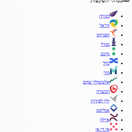
מנהלי השקעות
מנורה
הראל
הפניקס
מגדל
מיטב
כלל
מור
אלטשולר שחם
הכשרה
ילין לפידות
אנליסט
איילון
אי.די.אי