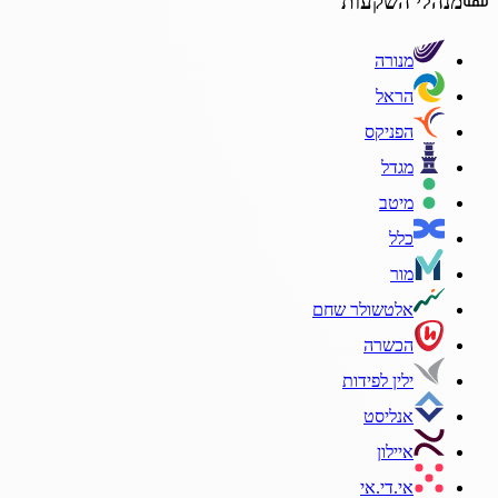
מנהלי השקעות
מנורה
הראל
הפניקס
מגדל
מיטב
כלל
מור
אלטשולר שחם
הכשרה
ילין לפידות
אנליסט
איילון
אי.די.אי