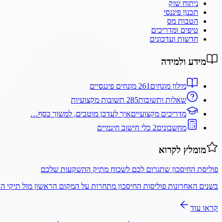
ניתוח שוק
תכנון פיננסי
הטבות מס
טיפים ומדריכים
חדשות ועדכונים
מידע ולמידה
מילון מונחים
261 מונחים פיננסיים
שאלות ותשובות
285 תשובות מקצועיות
מדריכים מקצועיים
איך לעדכן מוטבים, למשוך כסף…
מחשבונים
2 כלי חישוב חינמיים
מומלץ לקרוא
פוליסת החיסכון שתגרום לכם לשכוח מתיק ההשקעות שלכם
בשנים האחרונות פוליסות החיסכון מתחרות על המקום הראשון מול תיקי 
קראו עוד