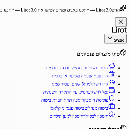
חדש
Lirot 3.0
— ייתכנו באגים זמניים
השקנו את
Lirot 3.0
— ייתכנו בא
מוצרים
סוגי מוצרים פנסיונים
קופת גמל
חיסכון גמיש עם הטבות מס
קרן פנסיה
פנסיה מקיפה או כללית
קרן השתלמות
6 שנים, פטור ממס
גמל להשקעה
נזיל, עד התקרה השנתית
פוליסת חיסכון
חיסכון תחת חברת ביטוח
ביטוח מנהלים
ביטוח פנסיוני קלאסי
חיסכון לכל ילד
חיסכון למען הילדים