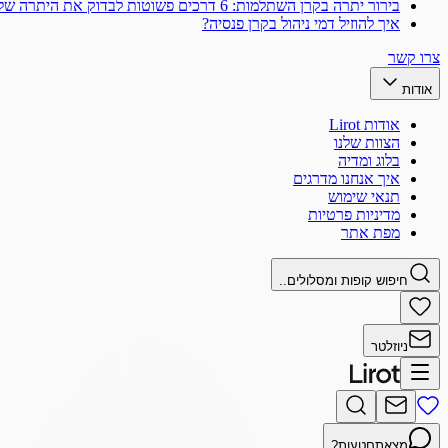
בירור יתרה בקרן השתלמות: 6 דרכים פשוטות לבדוק את היתרה שלך
איך להוזיל דמי ניהול בקרן פנסיה?
צרו קשר
אודות
אודות Lirot
הצוות שלנו
בלוג ומדיה
איך אנחנו מדרגים
תנאי שימוש
מדיניות פרטיות
מפת אתר
חיפוש קופות ומסלולים..
ניוזלטר
מצאתם
טעות?