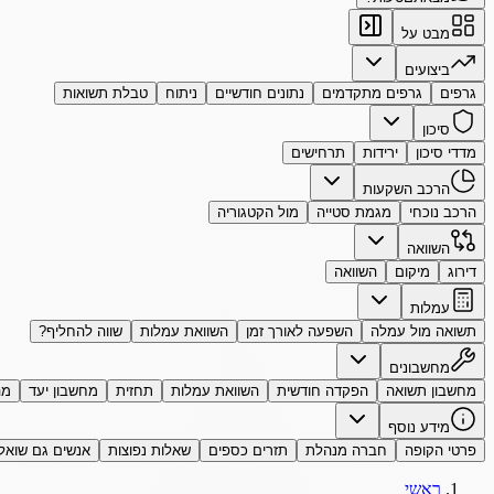
מבט על
ביצועים
גרפים
גרפים מתקדמים
נתונים חודשיים
ניתוח
טבלת תשואות
סיכון
מדדי סיכון
ירידות
תרחישים
הרכב השקעות
הרכב נוכחי
מגמת סטייה
מול הקטגוריה
השוואה
דירוג
מיקום
השוואה
עמלות
תשואה מול עמלה
השפעה לאורך זמן
השוואת עמלות
שווה להחליף?
מחשבונים
מחשבון תשואה
הפקדה חודשית
השוואת עמלות
תחזית
מחשבון יעד
מה
מידע נוסף
פרטי הקופה
חברה מנהלת
תזרים כספים
שאלות נפוצות
אנשים גם שואל
ראשי