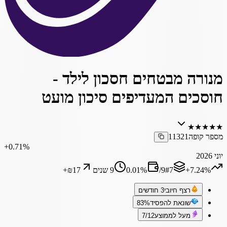
מנורה מבטחים חסכון לילד -
חוסכים המעדיפים סיכון מועט
★
★
★
★
★
מספר קופה
11321
‎+0.71%
יוני 2026
‎+7.24%
7
#
9
/
%
0.01
9 שנים
₪17
+
רצף חיובי
3 חודשים
שונאת להפסיד
83%
מעל לממוצע
7/12