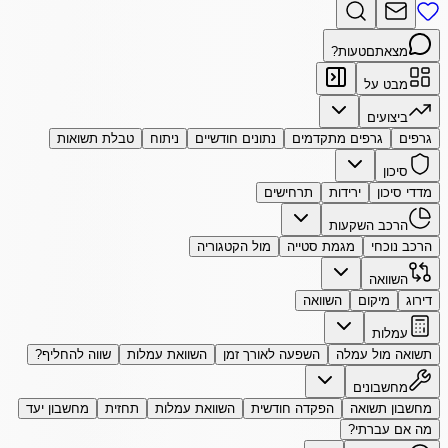
מצאתם
טעות?
מבט על
ביצועים
גרפים
גרפים מתקדמים
נתונים חודשיים
ניתוח
טבלת תשואות
סיכון
מדדי סיכון
ירידות
תרחישים
הרכב השקעות
הרכב נוכחי
מגמת סטייה
מול הקטגוריה
השוואה
דירוג
מיקום
השוואה
עמלות
תשואה מול עמלה
השפעה לאורך זמן
השוואת עמלות
שווה להחליף?
מחשבונים
מחשבון תשואה
הפקדה חודשית
השוואת עמלות
תחזית
מחשבון יעד
מה אם עברתי?