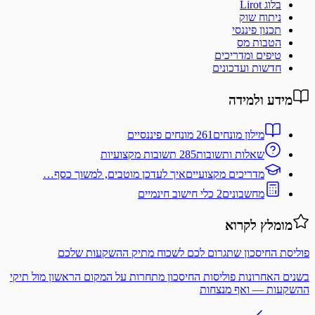
בלוג Lirot
ניתוח שוק
תכנון פיננסי
הטבות מס
טיפים ומדריכים
חדשות ועדכונים
מידע ולמידה
מילון מונחים
261 מונחים פיננסיים
שאלות ותשובות
285 תשובות מקצועיות
מדריכים מקצועיים
איך לעדכן מוטבים, למשוך כסף…
מחשבונים
2 כלי חישוב חינמיים
מומלץ לקרוא
פוליסת החיסכון שתגרום לכם לשכוח מתיק ההשקעות שלכם
בשנים האחרונות פוליסות החיסכון מתחרות על המקום הראשון מול תיקי
ההשקעות — ואף מנצחות