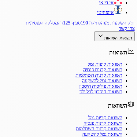
אי.די.אי
אינפיניטי
תיק השקעות מנוהל
תיקון 190
סעיף 125ד
המסלקה הפנסיונית
צרו קשר
תשואות והשוואות
תשואות
תשואות קופות גמל
תשואות קרנות פנסיה
תשואות קרנות השתלמות
תשואות גמל להשקעה
תשואות פוליסות חיסכון
תשואות חיסכון לכל ילד
השוואות
השוואת קופות גמל
השוואת קרנות פנסיה
השוואת קרנות השתלמות
השוואת גמל להשקעה