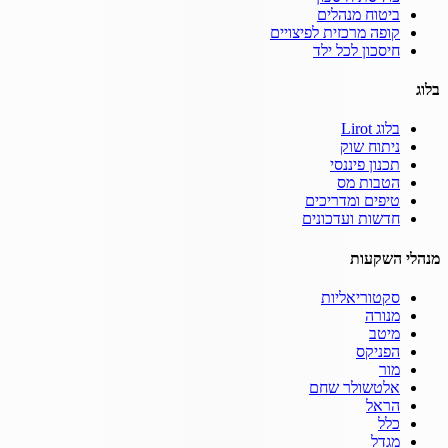
ביטוח מנהלים
קופה מרכזית לפיצויים
חיסכון לכל ילד
בלוג
בלוג Lirot
ניתוח שוק
תכנון פיננסי
הטבות מס
טיפים ומדריכים
חדשות ועדכונים
מנהלי השקעות
סקטוריאליות
מנורה
מיטב
הפניקס
מור
אלטשולר שחם
הראל
כלל
מגדל