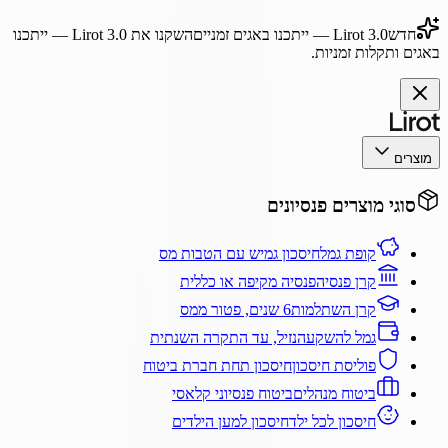
חדש
Lirot 3.0
— ייתכנו באגים זמניים
השקנו את
Lirot 3.0
— ייתכנו
באגים ותקלות זמניות.
מוצרים
סוגי מוצרים פנסיונים
קופת גמל
חיסכון גמיש עם הטבות מס
קרן פנסיה
פנסיה מקיפה או כללית
קרן השתלמות
6 שנים, פטור ממס
גמל להשקעה
נזיל, עד התקרה השנתית
פוליסת חיסכון
חיסכון תחת חברת ביטוח
ביטוח מנהלים
ביטוח פנסיוני קלאסי
חיסכון לכל ילד
חיסכון למען הילדים