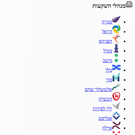
מנהלי השקעות
מנורה
הראל
הפניקס
מגדל
מיטב
כלל
מור
אלטשולר שחם
הכשרה
ילין לפידות
אנליסט
איילון