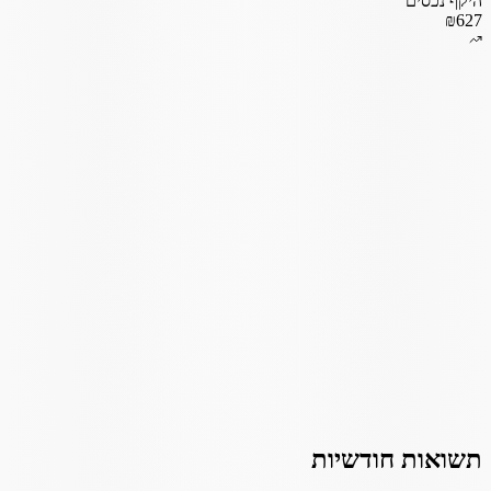
היקף נכסים
₪627
תשואות חודשיות