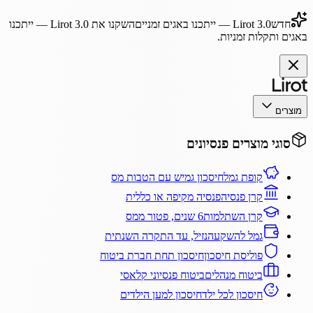
חדש
Lirot 3.0
— ייתכנו באגים זמניים
השקנו את
Lirot 3.0
— ייתכנו
באגים ותקלות זמניות.
מוצרים
סוגי מוצרים פנסיונים
קופת גמל
חיסכון גמיש עם הטבות מס
קרן פנסיה
פנסיה מקיפה או כללית
קרן השתלמות
6 שנים, פטור ממס
גמל להשקעה
נזיל, עד התקרה השנתית
פוליסת חיסכון
חיסכון תחת חברת ביטוח
ביטוח מנהלים
ביטוח פנסיוני קלאסי
חיסכון לכל ילד
חיסכון למען הילדים