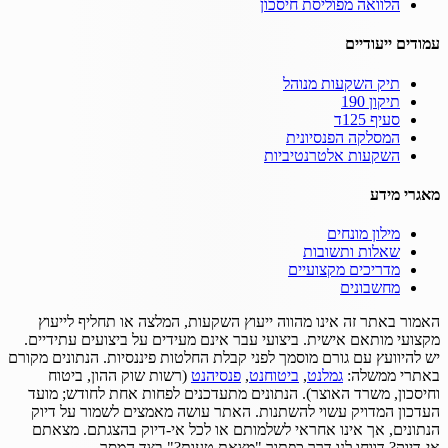
הלוואה מפוליסת חיסכון
עמודים ייעודיים
תיק השקעות מנוהל
תיקון 190
סעיף 125ד
המסלקה הפנסיונית
השקעות אלטרנטיביות
מאגרי מידע
מילון מונחים
שאלות ותשובות
מדריכים מקצועיים
מחשבונים
האמור באתר זה אינו מהווה ייעוץ השקעות, המלצה או תחליף לייעוץ
מקצועי מותאם אישית.
ביצועי עבר אינם מעידים על ביצועים עתידיים.
יש להיוועץ עם גורם מוסמך לפני קבלת החלטות פיננסיות.
הנתונים מקורם
באתרי ממשלה:
גמלנט
,
ביטוחנט
,
פנסיהנט
(רשות שוק ההון, ביטוח
וחיסכון, משרד האוצר).
הנתונים מתעדכנים לפחות אחת לחודש; מועד
העדכון המדויק עשוי להשתנות.
האתר עושה מאמצים לשמור על דיוק
הנתונים, אך אינו אחראי לשלמותם או לכל אי-דיוק בהצגתם.
מצאתם
אי-דיוק? דווחו לנו דרך כפתור "מצאת טעות?" בצד המסך.