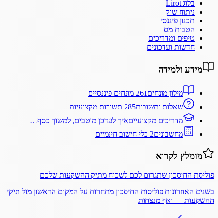
בלוג Lirot
ניתוח שוק
תכנון פיננסי
הטבות מס
טיפים ומדריכים
חדשות ועדכונים
מידע ולמידה
מילון מונחים
261 מונחים פיננסיים
שאלות ותשובות
285 תשובות מקצועיות
מדריכים מקצועיים
איך לעדכן מוטבים, למשוך כסף…
מחשבונים
2 כלי חישוב חינמיים
מומלץ לקרוא
פוליסת החיסכון שתגרום לכם לשכוח מתיק ההשקעות שלכם
בשנים האחרונות פוליסות החיסכון מתחרות על המקום הראשון מול תיקי
ההשקעות — ואף מנצחות