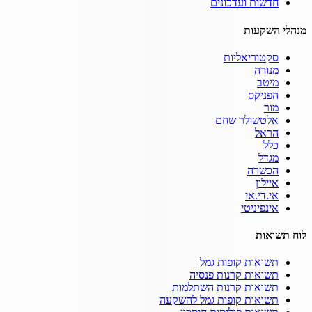
חדשות ועדכונים
מנהלי השקעות
סקטוריאליות
מנורה
מיטב
הפניקס
מור
אלטשולר שחם
הראל
כלל
מגדל
הכשרה
איילון
אי.די.אי
אינפיניטי
לוח תשואות
תשואות קופות גמל
תשואות קרנות פנסיה
תשואות קרנות השתלמות
תשואות קופות גמל להשקעה