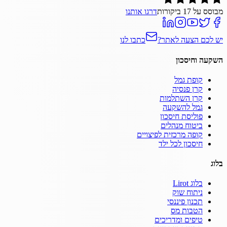
מבוסס על
17
ביקורות
דרגו אותנו
יש לכם הצעה לאתר?
כתבו לנו
השקעה וחיסכון
קופת גמל
קרן פנסיה
קרן השתלמות
גמל להשקעה
פוליסת חיסכון
ביטוח מנהלים
קופה מרכזית לפיצויים
חיסכון לכל ילד
בלוג
בלוג Lirot
ניתוח שוק
תכנון פיננסי
הטבות מס
טיפים ומדריכים