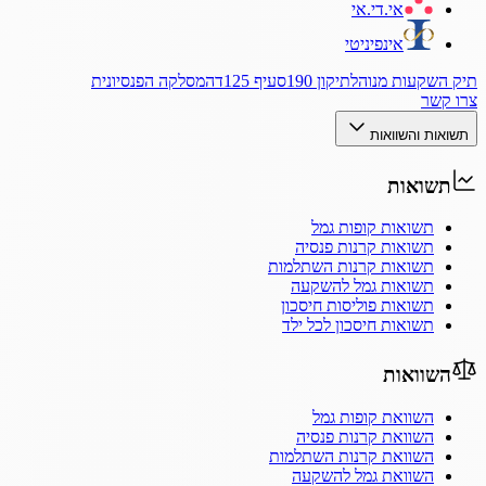
אי.די.אי
אינפיניטי
תיק השקעות מנוהל
תיקון 190
סעיף 125ד
המסלקה הפנסיונית
צרו קשר
תשואות והשוואות
תשואות
תשואות קופות גמל
תשואות קרנות פנסיה
תשואות קרנות השתלמות
תשואות גמל להשקעה
תשואות פוליסות חיסכון
תשואות חיסכון לכל ילד
השוואות
השוואת קופות גמל
השוואת קרנות פנסיה
השוואת קרנות השתלמות
השוואת גמל להשקעה