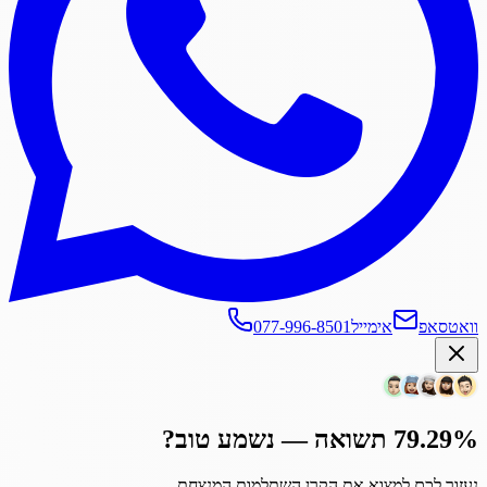
וואטסאפ
אימייל
077-996-8501
79.29% תשואה — נשמע טוב?
נעזור לכם למצוא את הקרן השתלמות המנצחת