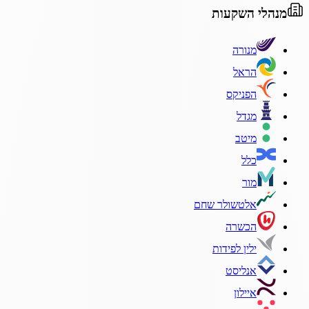
מנהלי השקעות
מנורה
הראל
הפניקס
מגדל
מיטב
כלל
מור
אלטשולר שחם
הכשרה
ילין לפידות
אנליסט
איילון