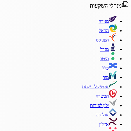
מנהלי השקעות
מנורה
הראל
הפניקס
מגדל
מיטב
כלל
מור
אלטשולר שחם
הכשרה
ילין לפידות
אנליסט
איילון