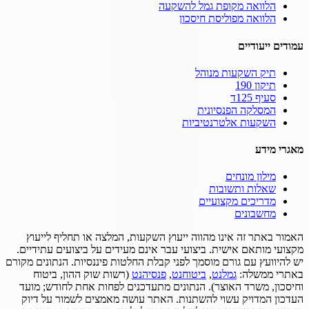
הלוואה מקופת גמל להשקעה
הלוואה מפוליסת חיסכון
עמודים ייעודיים
תיק השקעות מנוהל
תיקון 190
סעיף 125ד
המסלקה הפנסיונית
השקעות אלטרנטיביות
מאגרי מידע
מילון מונחים
שאלות ותשובות
מדריכים מקצועיים
מחשבונים
האמור באתר זה אינו מהווה ייעוץ השקעות, המלצה או תחליף לייעוץ
מקצועי מותאם אישית.
ביצועי עבר אינם מעידים על ביצועים עתידיים.
יש להיוועץ עם גורם מוסמך לפני קבלת החלטות פיננסיות.
הנתונים מקורם
באתרי ממשלה:
גמלנט
,
ביטוחנט
,
פנסיהנט
(רשות שוק ההון, ביטוח
וחיסכון, משרד האוצר).
הנתונים מתעדכנים לפחות אחת לחודש; מועד
העדכון המדויק עשוי להשתנות.
האתר עושה מאמצים לשמור על דיוק