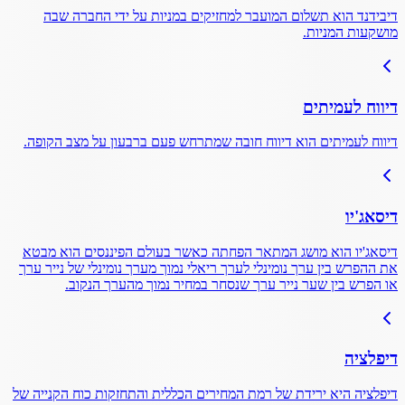
דיבידנד הוא תשלום המועבר למחזיקים במניות על ידי החברה שבה
מושקעות המניות.
דיווח לעמיתים
דיווח לעמיתים הוא דיווח חובה שמתרחש פעם ברבעון על מצב הקופה.
דיסאג'יו
דיסאג'יו הוא מושג המתאר הפחתה כאשר בעולם הפיננסים הוא מבטא
את ההפרש בין ערך נומינלי לערך ריאלי נמוך מערך נומינלי של נייר ערך
או הפרש בין שער נייר ערך שנסחר במחיר נמוך מהערך הנקוב.
דיפלציה
דיפלציה היא ירידת של רמת המחירים הכללית והתחזקות כוח הקנייה של