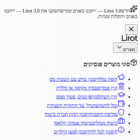
חדש
Lirot 3.0
— ייתכנו באגים זמניים
השקנו את
Lirot 3.0
— ייתכנו
באגים ותקלות זמניות.
מוצרים
סוגי מוצרים פנסיונים
קופת גמל
חיסכון גמיש עם הטבות מס
קרן פנסיה
פנסיה מקיפה או כללית
קרן השתלמות
6 שנים, פטור ממס
גמל להשקעה
נזיל, עד התקרה השנתית
פוליסת חיסכון
חיסכון תחת חברת ביטוח
ביטוח מנהלים
ביטוח פנסיוני קלאסי
חיסכון לכל ילד
חיסכון למען הילדים