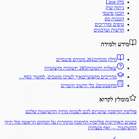
בלוג Lirot
ניתוח שוק
תכנון פיננסי
הטבות מס
טיפים ומדריכים
חדשות ועדכונים
מידע ולמידה
מילון מונחים
261 מונחים פיננסיים
שאלות ותשובות
285 תשובות מקצועיות
מדריכים מקצועיים
איך לעדכן מוטבים, למשוך כסף…
מחשבונים
2 כלי חישוב חינמיים
מומלץ לקרוא
פוליסת החיסכון שתגרום לכם לשכוח מתיק ההשקעות שלכם
בשנים האחרונות פוליסות החיסכון מתחרות על המקום הראשון מול תיקי
ההשקעות — ואף מנצחות