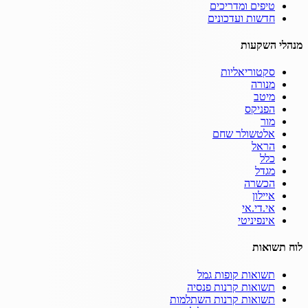
טיפים ומדריכים
חדשות ועדכונים
מנהלי השקעות
סקטוריאליות
מנורה
מיטב
הפניקס
מור
אלטשולר שחם
הראל
כלל
מגדל
הכשרה
איילון
אי.די.אי
אינפיניטי
לוח תשואות
תשואות קופות גמל
תשואות קרנות פנסיה
תשואות קרנות השתלמות