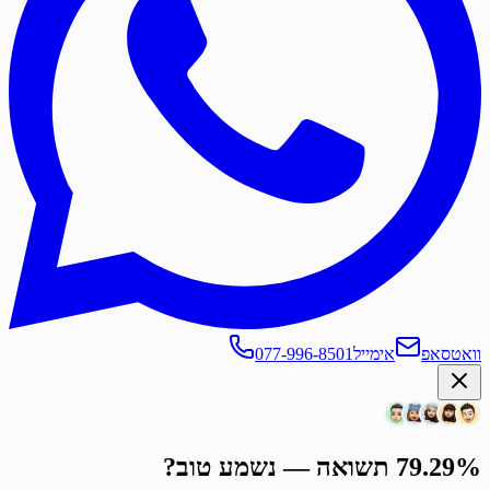
וואטסאפ
אימייל
077-996-8501
79.29% תשואה — נשמע טוב?