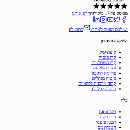
מבוסס על
17
ביקורות
דרגו אותנו
יש לכם הצעה לאתר?
כתבו לנו
השקעה וחיסכון
קופת גמל
קרן פנסיה
קרן השתלמות
גמל להשקעה
פוליסת חיסכון
ביטוח מנהלים
קופה מרכזית לפיצויים
חיסכון לכל ילד
בלוג
בלוג Lirot
ניתוח שוק
תכנון פיננסי
הטבות מס