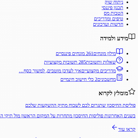
ניתוח שוק
תכנון פיננסי
הטבות מס
טיפים ומדריכים
חדשות ועדכונים
מידע ולמידה
מילון מונחים
261 מונחים פיננסיים
שאלות ותשובות
285 תשובות מקצועיות
מדריכים מקצועיים
איך לעדכן מוטבים, למשוך כסף…
מחשבונים
2 כלי חישוב חינמיים
מומלץ לקרוא
פוליסת החיסכון שתגרום לכם לשכוח מתיק ההשקעות שלכם
בשנים האחרונות פוליסות החיסכון מתחרות על המקום הראשון מול תיקי 
קראו עוד