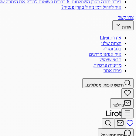
בירור יתרה בקרן השתלמות: 6 דרכים פשוטות לבדוק את היתרה שלך
איך להוזיל דמי ניהול בקרן פנסיה?
צרו קשר
אודות
אודות Lirot
הצוות שלנו
בלוג ומדיה
איך אנחנו מדרגים
תנאי שימוש
מדיניות פרטיות
מפת אתר
חיפוש קופות ומסלולים..
ניוזלטר
מצאתם
טעות?