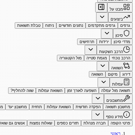
מבט על
ביצועים
גרפים
גרפים מתקדמים
נתונים חודשיים
ניתוח
טבלת תשואות
סיכון
מדדי סיכון
ירידות
תרחישים
הרכב השקעות
הרכב נוכחי
מגמת סטייה
מול הקטגוריה
השוואה
דירוג
מיקום
השוואה
עמלות
תשואה מול עמלה
השפעה לאורך זמן
השוואת עמלות
שווה להחליף?
מחשבונים
מחשבון תשואה
הפקדה חודשית
השוואת עמלות
תחזית
מחשבון יעד
מה
מידע נוסף
פרטי הקופה
חברה מנהלת
תזרים כספים
שאלות נפוצות
אנשים גם שואל
ראשי