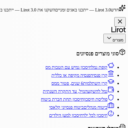
חדש
Lirot 3.0
— ייתכנו באגים זמניים
השקנו את
Lirot 3.0
— ייתכנו בא
מוצרים
סוגי מוצרים פנסיונים
קופת גמל
חיסכון גמיש עם הטבות מס
קרן פנסיה
פנסיה מקיפה או כללית
קרן השתלמות
6 שנים, פטור ממס
גמל להשקעה
נזיל, עד התקרה השנתית
פוליסת חיסכון
חיסכון תחת חברת ביטוח
ביטוח מנהלים
ביטוח פנסיוני קלאסי
חיסכון לכל ילד
חיסכון למען הילדים