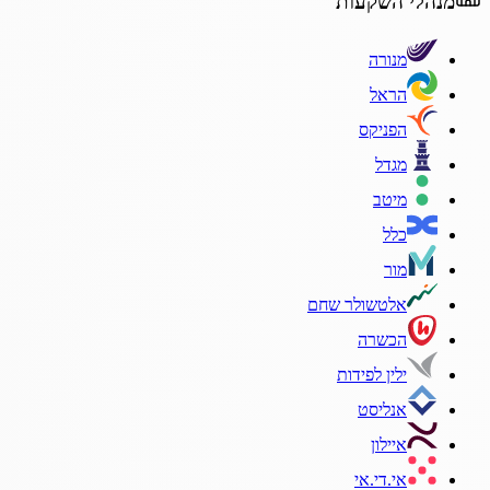
מנהלי השקעות
מנורה
הראל
הפניקס
מגדל
מיטב
כלל
מור
אלטשולר שחם
הכשרה
ילין לפידות
אנליסט
איילון
אי.די.אי