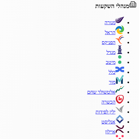
מנהלי השקעות
מנורה
הראל
הפניקס
מגדל
מיטב
כלל
מור
אלטשולר שחם
הכשרה
ילין לפידות
אנליסט
איילון