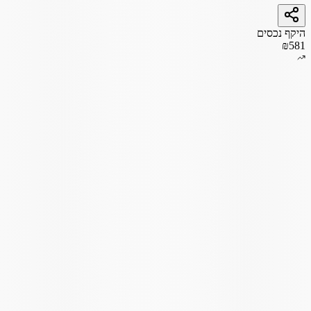
היקף נכסים
₪581