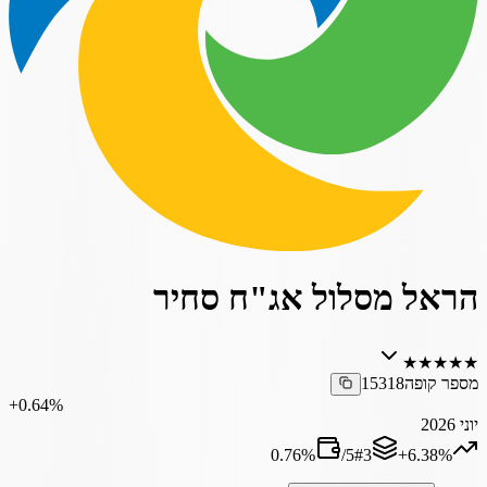
הראל מסלול אג"ח סחיר
★
★
★
★
★
מספר קופה
15318
‎+0.64%
יוני 2026
0.76
%
/
5
#
3
‎+6.38%