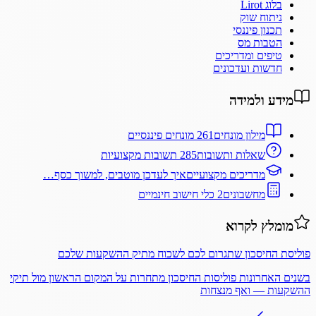
בלוג Lirot
ניתוח שוק
תכנון פיננסי
הטבות מס
טיפים ומדריכים
חדשות ועדכונים
מידע ולמידה
מילון מונחים
261 מונחים פיננסיים
שאלות ותשובות
285 תשובות מקצועיות
מדריכים מקצועיים
איך לעדכן מוטבים, למשוך כסף…
מחשבונים
2 כלי חישוב חינמיים
מומלץ לקרוא
פוליסת החיסכון שתגרום לכם לשכוח מתיק ההשקעות שלכם
בשנים האחרונות פוליסות החיסכון מתחרות על המקום הראשון מול תיקי
ההשקעות — ואף מנצחות