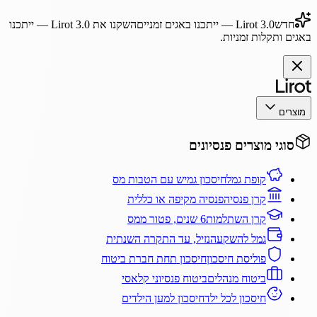
חדש
Lirot 3.0
— ייתכנו באגים זמניים
השקנו את
Lirot 3.0
— ייתכנו
באגים ותקלות זמניות.
מוצרים
סוגי מוצרים פנסיונים
קופת גמל
חיסכון גמיש עם הטבות מס
קרן פנסיה
פנסיה מקיפה או כללית
קרן השתלמות
6 שנים, פטור ממס
גמל להשקעה
נזיל, עד התקרה השנתית
פוליסת חיסכון
חיסכון תחת חברת ביטוח
ביטוח מנהלים
ביטוח פנסיוני קלאסי
חיסכון לכל ילד
חיסכון למען הילדים