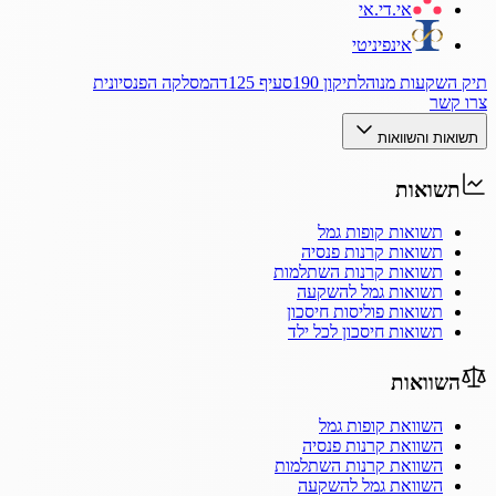
אי.די.אי
אינפיניטי
תיק השקעות מנוהל
תיקון 190
סעיף 125ד
המסלקה הפנסיונית
צרו קשר
תשואות והשוואות
תשואות
תשואות קופות גמל
תשואות קרנות פנסיה
תשואות קרנות השתלמות
תשואות גמל להשקעה
תשואות פוליסות חיסכון
תשואות חיסכון לכל ילד
השוואות
השוואת קופות גמל
השוואת קרנות פנסיה
השוואת קרנות השתלמות
השוואת גמל להשקעה