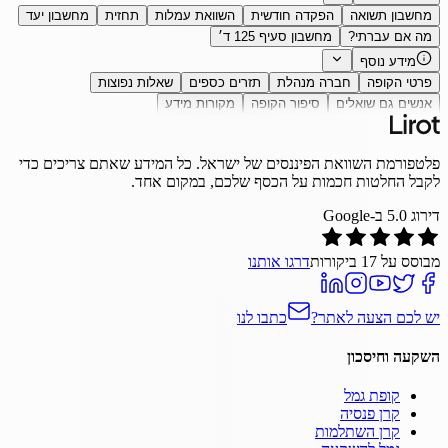
מחשבון תשואה
הפקדה חודשית
השוואת עמלות
תחזית
מחשבון יעד
מה אם עברתי?
מחשבון סעיף 125 ד׳
מידע נוסף
פרטי הקופה
חברה מנהלת
תזרים כספים
שאלות נפוצות
אנשים גם שואלים
סיפור הקופה
מקורות מידע
פלטפורמת השוואת הפיננסים של ישראל. כל המידע שאתם צריכים כדי
לקבל החלטות חכמות על הכסף שלכם, במקום אחד.
דירוג
5.0
ב-Google
מבוסס על
17
ביקורות
דרגו אותנו
יש לכם הצעה לאתר?
כתבו לנו
השקעה וחיסכון
קופת גמל
קרן פנסיה
קרן השתלמות