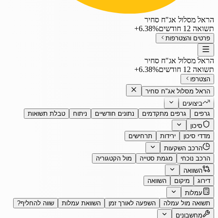
הראל מסלול אג"ח סחיר
תשואה 12 חודשים
‎+6.38%
פרטים והצטרפות
הראל מסלול אג"ח סחיר
תשואה 12 חודשים
‎+6.38%
הצטרפו
הראל מסלול אג"ח סחיר
ביצועים
גרפים
גרפים מתקדמים
נתונים חודשיים
ניתוח
טבלת תשואות
סיכון
מדדי סיכון
ירידות
תרחישים
הרכב השקעות
הרכב נוכחי
מגמת סטייה
מול הקטגוריה
השוואה
דירוג
מיקום
השוואה
עמלות
תשואה מול עמלה
השפעה לאורך זמן
השוואת עמלות
שווה להחליף?
מחשבונים