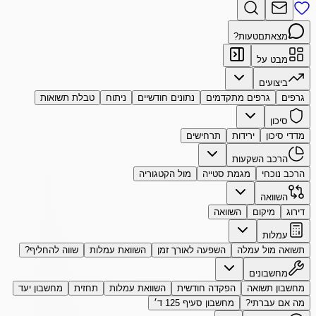
מצאתם
טעות?
מבט על
ביצועים
גרפים
גרפים מתקדמים
נתונים חודשיים
ניתוח
טבלת תשואות
סיכון
מדדי סיכון
ירידות
תרחישים
הרכב השקעות
הרכב נוכחי
מגמת סטייה
מול הקטגוריה
השוואה
דירוג
מיקום
השוואה
עמלות
תשואה מול עמלה
השפעה לאורך זמן
השוואת עמלות
שווה להחליף?
מחשבונים
מחשבון תשואה
הפקדה חודשית
השוואת עמלות
תחזית
מחשבון יעד
מה אם עברתי?
מחשבון סעיף 125 ד׳