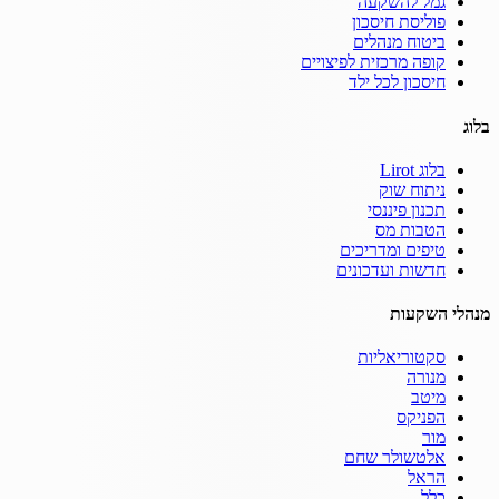
גמל להשקעה
פוליסת חיסכון
ביטוח מנהלים
קופה מרכזית לפיצויים
חיסכון לכל ילד
בלוג
בלוג Lirot
ניתוח שוק
תכנון פיננסי
הטבות מס
טיפים ומדריכים
חדשות ועדכונים
מנהלי השקעות
סקטוריאליות
מנורה
מיטב
הפניקס
מור
אלטשולר שחם
הראל
כלל