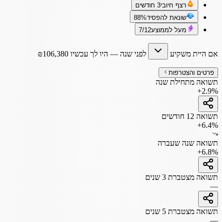
רצף חיובי
3 חודשים
שונאת להפסיד
88%
מעל לממוצע
7/12
אם היית משקיע
לפני שנה
— היו לך עכשיו
106,380
₪
פרטים והצטרפות
תשואה מתחילת שנה
+2.9%
תשואה 12 חודשים
+6.4%
תשואה שנה שעברה
+6.8%
תשואה מצטברת 3 שנים
—
תשואה מצטברת 5 שנים
—