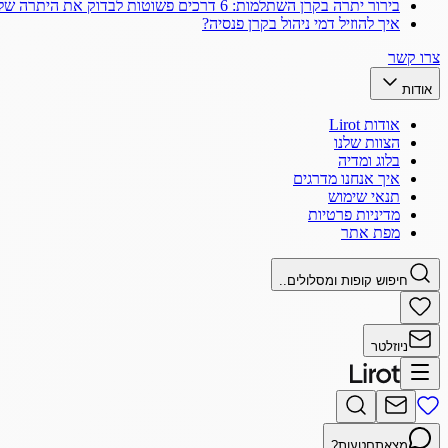
בירור יתרה בקרן השתלמות: 6 דרכים פשוטות לבדוק את היתרה שלך
איך להוזיל דמי ניהול בקרן פנסיה?
צרו קשר
אודות
אודות Lirot
הצוות שלנו
בלוג ומדיה
איך אנחנו מדרגים
תנאי שימוש
מדיניות פרטיות
מפת אתר
חיפוש קופות ומסלולים..
ניוזלטר
מצאתם
טעות?