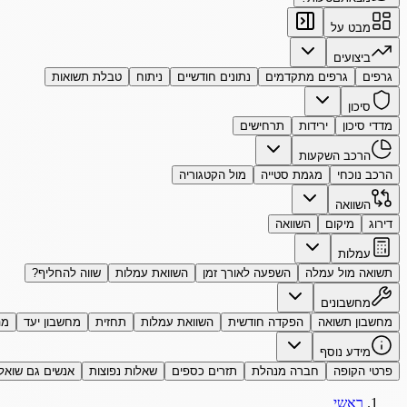
מבט על
ביצועים
גרפים
גרפים מתקדמים
נתונים חודשיים
ניתוח
טבלת תשואות
סיכון
מדדי סיכון
ירידות
תרחישים
הרכב השקעות
הרכב נוכחי
מגמת סטייה
מול הקטגוריה
השוואה
דירוג
מיקום
השוואה
עמלות
תשואה מול עמלה
השפעה לאורך זמן
השוואת עמלות
שווה להחליף?
מחשבונים
מחשבון תשואה
הפקדה חודשית
השוואת עמלות
תחזית
מחשבון יעד
מה
מידע נוסף
פרטי הקופה
חברה מנהלת
תזרים כספים
שאלות נפוצות
אנשים גם שואל
ראשי