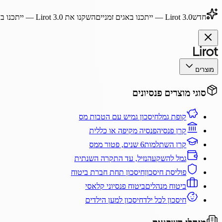
חדש
Lirot 3.0
— ייתכנו באגים זמניים
השקנו את
Lirot 3.0
— ייתכנו בא
מוצרים
סוגי מוצרים פנסיונים
קופת גמל
חיסכון גמיש עם הטבות מס
קרן פנסיה
פנסיה מקיפה או כללית
קרן השתלמות
6 שנים, פטור ממס
גמל להשקעה
נזיל, עד התקרה השנתית
פוליסת חיסכון
חיסכון תחת חברת ביטוח
ביטוח מנהלים
ביטוח פנסיוני קלאסי
חיסכון לכל ילד
חיסכון למען הילדים