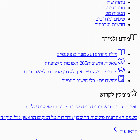
ניתוח שוק
תכנון פיננסי
הטבות מס
טיפים ומדריכים
חדשות ועדכונים
מידע ולמידה
מילון מונחים
261 מונחים פיננסיים
שאלות ותשובות
285 תשובות מקצועיות
מדריכים מקצועיים
איך לעדכן מוטבים, למשוך כסף…
מחשבונים
2 כלי חישוב חינמיים
מומלץ לקרוא
פוליסת החיסכון שתגרום לכם לשכוח מתיק ההשקעות שלכם
בשנים האחרונות פוליסות החיסכון מתחרות על המקום הראשון מול תיקי 
קראו עוד