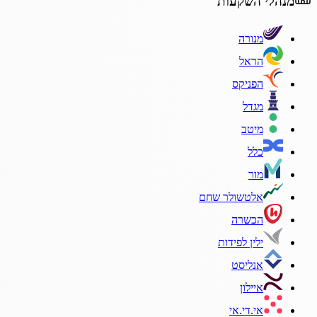
מנהלי השקעות
מנורה
הראל
הפניקס
מגדל
מיטב
כלל
מור
אלטשולר שחם
הכשרה
ילין לפידות
אנליסט
איילון
אי.די.אי