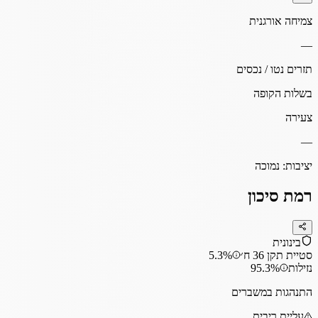
צמיחה אורגנית
—
תזרים נטו / נכסים
בשלות הקופה
צעירה
—
יציבות:
נמוכה
רמת סיכון
בינונית
סטיית תקן 36 ח׳
5.3%
נזילות
95.3%
התנהגות במשברים
עליית ריבית