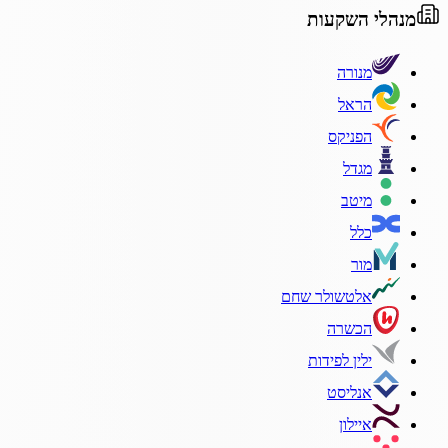
מנהלי השקעות
מנורה
הראל
הפניקס
מגדל
מיטב
כלל
מור
אלטשולר שחם
הכשרה
ילין לפידות
אנליסט
איילון