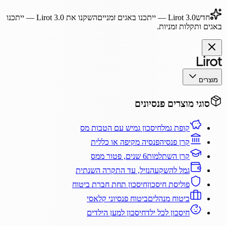
חדש
Lirot 3.0
— ייתכנו באגים זמניים
השקנו את
Lirot 3.0
— ייתכנו
באגים ותקלות זמניות.
מוצרים
סוגי מוצרים פנסיונים
קופת גמל
חיסכון גמיש עם הטבות מס
קרן פנסיה
פנסיה מקיפה או כללית
קרן השתלמות
6 שנים, פטור ממס
גמל להשקעה
נזיל, עד התקרה השנתית
פוליסת חיסכון
חיסכון תחת חברת ביטוח
ביטוח מנהלים
ביטוח פנסיוני קלאסי
חיסכון לכל ילד
חיסכון למען הילדים