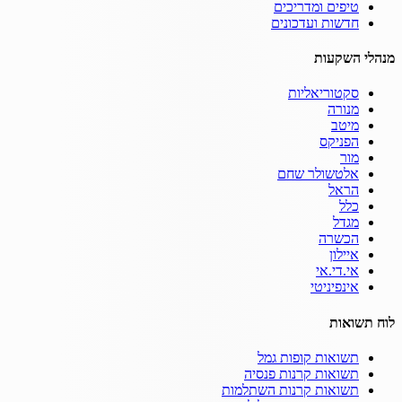
טיפים ומדריכים
חדשות ועדכונים
מנהלי השקעות
סקטוריאליות
מנורה
מיטב
הפניקס
מור
אלטשולר שחם
הראל
כלל
מגדל
הכשרה
איילון
אי.די.אי
אינפיניטי
לוח תשואות
תשואות קופות גמל
תשואות קרנות פנסיה
תשואות קרנות השתלמות