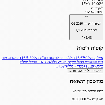
15
M
↑
‎-10.00%
קורונה
5
M
↑
‎-8.20%
רבעון חדש —
Q2 2026
לעומת
Q1 2026
+
6.4
%
קופות דומות
איילון- כללי
‎+16.67%
כלל חברה לביטוח בע"מ כללי
‎+16.51%
הכשרה- מור
בית השקעות ניהול תיקים בע"מ- כללי
‎+16.33%
הראל מסלול
כללי
‎+15.29%
מגדל - כללי
‎+14.62%
הצג את כל
15
הקופות ←
מחשבון תשואה
כמה הייתם מרוויחים?
השקעה של ₪100,000