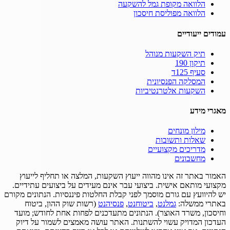
הלוואה מקופת גמל להשקעה
הלוואה מפוליסת חיסכון
עמודים ייעודיים
תיק השקעות מנוהל
תיקון 190
סעיף 125ד
המסלקה הפנסיונית
השקעות אלטרנטיביות
מאגרי מידע
מילון מונחים
שאלות ותשובות
מדריכים מקצועיים
מחשבונים
האמור באתר זה אינו מהווה ייעוץ השקעות, המלצה או תחליף לייעוץ
מקצועי מותאם אישית.
ביצועי עבר אינם מעידים על ביצועים עתידיים.
יש להיוועץ עם גורם מוסמך לפני קבלת החלטות פיננסיות.
הנתונים מקורם
באתרי ממשלה:
גמלנט
,
ביטוחנט
,
פנסיהנט
(רשות שוק ההון, ביטוח
וחיסכון, משרד האוצר).
הנתונים מתעדכנים לפחות אחת לחודש; מועד
העדכון המדויק עשוי להשתנות.
האתר עושה מאמצים לשמור על דיוק