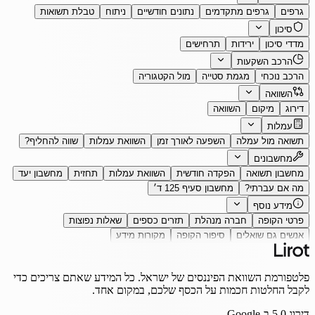
גרפים
גרפים מתקדמים
נתונים חודשיים
ניתוח
טבלת תשואות
סיכון
מדדי סיכון
ירידות
תרחישים
הרכב השקעות
הרכב נוכחי
מגמת סטייה
מול הקטגוריה
השוואה
דירוג
מיקום
השוואה
עמלות
תשואה מול עמלה
השפעה לאורך זמן
השוואת עמלות
שווה להחליף?
מחשבונים
מחשבון תשואה
הפקדה חודשית
השוואת עמלות
תחזית
מחשבון יעד
מה אם עברתי?
מחשבון סעיף 125 ד׳
מידע נוסף
פרטי הקופה
חברה מנהלת
תזרים כספים
שאלות נפוצות
אנשים גם שואלים
סיפור הקופה
מקורות מידע
פלטפורמת השוואת הפיננסים של ישראל. כל המידע שאתם צריכים כדי
לקבל החלטות חכמות על הכסף שלכם, במקום אחד.
דירוג
5.0
ב-Google