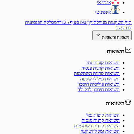
אי.די.אי
אינפיניטי
תיק השקעות מנוהל
תיקון 190
סעיף 125ד
המסלקה הפנסיונית
צרו קשר
תשואות והשוואות
תשואות
תשואות קופות גמל
תשואות קרנות פנסיה
תשואות קרנות השתלמות
תשואות גמל להשקעה
תשואות פוליסות חיסכון
תשואות חיסכון לכל ילד
השוואות
השוואת קופות גמל
השוואת קרנות פנסיה
השוואת קרנות השתלמות
השוואת גמל להשקעה