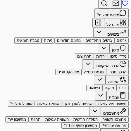
מצאתם
טעות?
מבט על
ביצועים
גרפים
גרפים מתקדמים
נתונים חודשיים
ניתוח
טבלת תשואות
סיכון
מדדי סיכון
ירידות
תרחישים
הרכב השקעות
הרכב נוכחי
מגמת סטייה
מול הקטגוריה
השוואה
דירוג
מיקום
השוואה
עמלות
תשואה מול עמלה
השפעה לאורך זמן
השוואת עמלות
שווה להחליף?
מחשבונים
מחשבון תשואה
הפקדה חודשית
השוואת עמלות
תחזית
מחשבון יעד
מה אם עברתי?
מחשבון סעיף 125 ד׳