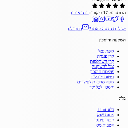
מבוסס על
17
ביקורות
דרגו אותנו
יש לכם הצעה לאתר?
כתבו לנו
השקעה וחיסכון
קופת גמל
קרן פנסיה
קרן השתלמות
גמל להשקעה
פוליסת חיסכון
ביטוח מנהלים
קופה מרכזית לפיצויים
חיסכון לכל ילד
בלוג
בלוג Lirot
ניתוח שוק
תכנון פיננסי
הטבות מס