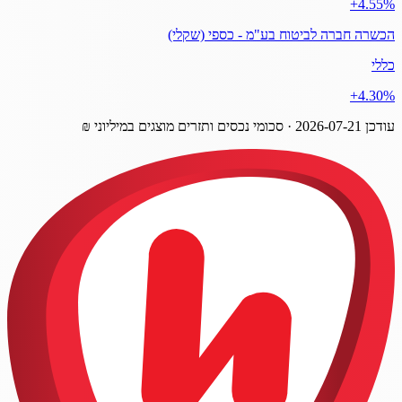
‎+4.55%
הכשרה חברה לביטוח בע"מ - כספי (שקלי)
כללי
‎+4.30%
עודכן
2026-07-21
· סכומי נכסים ותזרים מוצגים במיליוני ₪