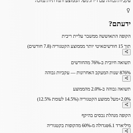
עקביות גבוהה עם דירוג מעל הממוצע ותנודתיות נמוכה
ידעתם?
הקופה התאוששה ממשבר עליית ריבית
תוך 15 חודשים
איטי יותר מממוצע הקטגוריה (7.8 חודשים)
תשואה חיובית ב-76% מהחודשים
76%
8 שנות המעקב האחרונות — עקביות גבוהה
תשואה גבוהה ב-2.0% מהממוצע
+2.0%
מעל ממוצע הקטגוריה (14.5% לעומת 12.5%)
הקופה מנהלת נכסים בהיקף
₪6.1 מיליארד
גדולה מ-60% מהקופות בקטגוריה