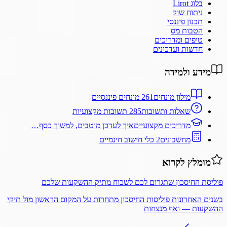
בלוג Lirot
ניתוח שוק
תכנון פיננסי
הטבות מס
טיפים ומדריכים
חדשות ועדכונים
מידע ולמידה
מילון מונחים
261 מונחים פיננסיים
שאלות ותשובות
285 תשובות מקצועיות
מדריכים מקצועיים
איך לעדכן מוטבים, למשוך כסף…
מחשבונים
2 כלי חישוב חינמיים
מומלץ לקרוא
פוליסת החיסכון שתגרום לכם לשכוח מתיק ההשקעות שלכם
בשנים האחרונות פוליסות החיסכון מתחרות על המקום הראשון מול תיקי
ההשקעות — ואף מנצחות