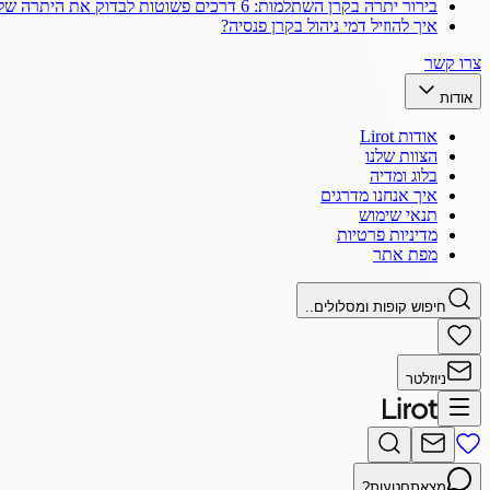
בירור יתרה בקרן השתלמות: 6 דרכים פשוטות לבדוק את היתרה שלך
איך להוזיל דמי ניהול בקרן פנסיה?
צרו קשר
אודות
אודות Lirot
הצוות שלנו
בלוג ומדיה
איך אנחנו מדרגים
תנאי שימוש
מדיניות פרטיות
מפת אתר
חיפוש קופות ומסלולים..
ניוזלטר
מצאתם
טעות?