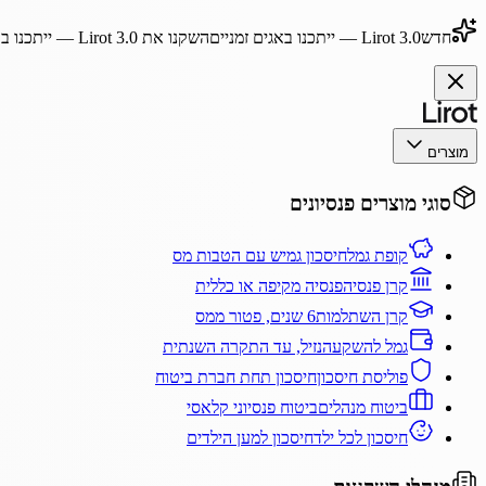
חדש
Lirot 3.0
— ייתכנו באגים זמניים
השקנו את
Lirot 3.0
— ייתכנו בא
מוצרים
סוגי מוצרים פנסיונים
קופת גמל
חיסכון גמיש עם הטבות מס
קרן פנסיה
פנסיה מקיפה או כללית
קרן השתלמות
6 שנים, פטור ממס
גמל להשקעה
נזיל, עד התקרה השנתית
פוליסת חיסכון
חיסכון תחת חברת ביטוח
ביטוח מנהלים
ביטוח פנסיוני קלאסי
חיסכון לכל ילד
חיסכון למען הילדים