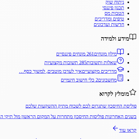
ניתוח שוק
תכנון פיננסי
הטבות מס
טיפים ומדריכים
חדשות ועדכונים
מידע ולמידה
מילון מונחים
261 מונחים פיננסיים
שאלות ותשובות
285 תשובות מקצועיות
מדריכים מקצועיים
איך לעדכן מוטבים, למשוך כסף…
מחשבונים
2 כלי חישוב חינמיים
מומלץ לקרוא
פוליסת החיסכון שתגרום לכם לשכוח מתיק ההשקעות שלכם
בשנים האחרונות פוליסות החיסכון מתחרות על המקום הראשון מול תיקי 
קראו עוד