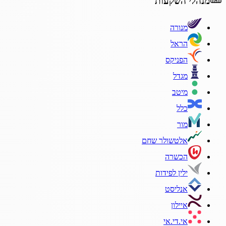
מנהלי השקעות
מנורה
הראל
הפניקס
מגדל
מיטב
כלל
מור
אלטשולר שחם
הכשרה
ילין לפידות
אנליסט
איילון
אי.די.אי