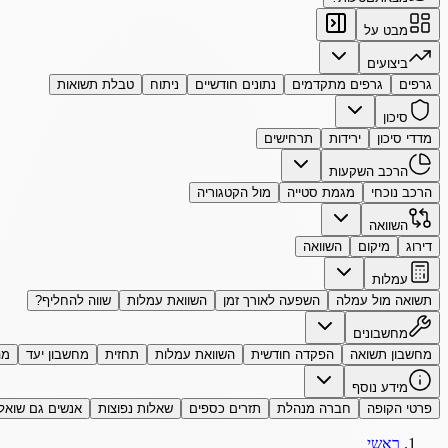
מבט על
ביצועים
גרפים
גרפים מתקדמים
נתונים חודשיים
ניתוח
טבלת תשואות
סיכון
מדדי סיכון
ירידות
תרחישים
הרכב השקעות
הרכב נוכחי
מגמת סטייה
מול הקטגוריה
השוואה
דירוג
מיקום
השוואה
עמלות
תשואה מול עמלה
השפעה לאורך זמן
השוואת עמלות
שווה להחליף?
מחשבונים
מחשבון תשואה
הפקדה חודשית
השוואת עמלות
תחזית
מחשבון יעד
מה
מידע נוסף
פרטי הקופה
חברה מנהלת
תזרים כספים
שאלות נפוצות
אנשים גם שואל
ראשי