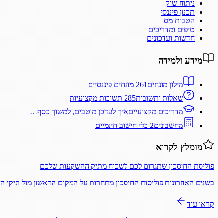
ניתוח שוק
תכנון פיננסי
הטבות מס
טיפים ומדריכים
חדשות ועדכונים
מידע ולמידה
מילון מונחים
261 מונחים פיננסיים
שאלות ותשובות
285 תשובות מקצועיות
מדריכים מקצועיים
איך לעדכן מוטבים, למשוך כסף…
מחשבונים
2 כלי חישוב חינמיים
מומלץ לקרוא
פוליסת החיסכון שתגרום לכם לשכוח מתיק ההשקעות שלכם
בשנים האחרונות פוליסות החיסכון מתחרות על המקום הראשון מול תיקי 
קראו עוד