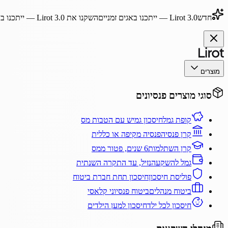
חדש
Lirot 3.0
— ייתכנו באגים זמניים
השקנו את
Lirot 3.0
— ייתכנו בא
מוצרים
סוגי מוצרים פנסיונים
קופת גמל
חיסכון גמיש עם הטבות מס
קרן פנסיה
פנסיה מקיפה או כללית
קרן השתלמות
6 שנים, פטור ממס
גמל להשקעה
נזיל, עד התקרה השנתית
פוליסת חיסכון
חיסכון תחת חברת ביטוח
ביטוח מנהלים
ביטוח פנסיוני קלאסי
חיסכון לכל ילד
חיסכון למען הילדים