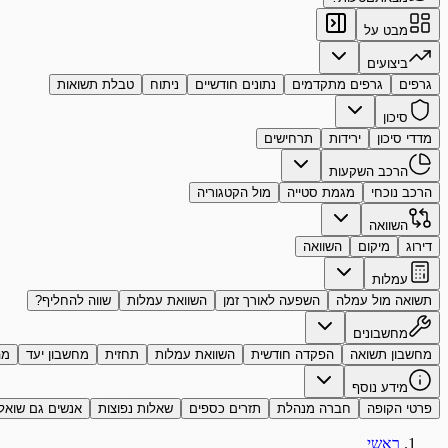
מבט על
ביצועים
גרפים
גרפים מתקדמים
נתונים חודשיים
ניתוח
טבלת תשואות
סיכון
מדדי סיכון
ירידות
תרחישים
הרכב השקעות
הרכב נוכחי
מגמת סטייה
מול הקטגוריה
השוואה
דירוג
מיקום
השוואה
עמלות
תשואה מול עמלה
השפעה לאורך זמן
השוואת עמלות
שווה להחליף?
מחשבונים
מחשבון תשואה
הפקדה חודשית
השוואת עמלות
תחזית
מחשבון יעד
מה
מידע נוסף
פרטי הקופה
חברה מנהלת
תזרים כספים
שאלות נפוצות
אנשים גם שואל
ראשי