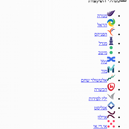
מנהלי השקעות
מנורה
הראל
הפניקס
מגדל
מיטב
כלל
מור
אלטשולר שחם
הכשרה
ילין לפידות
אנליסט
איילון
אי.די.אי