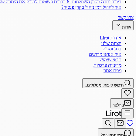
בירור יתרה בקרן השתלמות: 6 דרכים פשוטות לבדוק את היתרה שלך
איך להוזיל דמי ניהול בקרן פנסיה?
צרו קשר
אודות
אודות Lirot
הצוות שלנו
בלוג ומדיה
איך אנחנו מדרגים
תנאי שימוש
מדיניות פרטיות
מפת אתר
חיפוש קופות ומסלולים..
ניוזלטר
מצאתם
טעות?