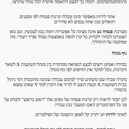
מינימום/מקסימום. תוכלו כך לבצע התאמה אישית לכל טווח שתרצו.
אתר לירות מאפשר סינון טבלת קרנות פנסיה לפי מסננים
ויזואלים כגון אחוז נכסים לא סחירים
מערכת
פנסיה נט
אינה מציגה כל אפשרות דומה נכון לעכשיו, וגם כאן
תצטרכו לבחור ולבדוק כל קרן לגופה באמצעות עמוד נפרד ויעודי. מה
שמקשה על התהליך.
גוף מנהל
במידה ואנחנו רוצים לבצע השוואה ממוקדת בין מנהל השקעות X לשאר
הקרנות, נוכל למקד את החיפוש לפי גוף מנהל.
מקרה שכיח שבו משקיע שייך למקום עבודה שנהנה מהטבות דמי ניהול
בבית השקעות X וכעת הוצע לו לנייד את הקרן לגוף Y שאינו נמצא
בהסדר.
לכן יבחר לראות רק קרנות פנסיה של גופים אלו "ראש בראש" ולבחון על
פני כל הפרמטרים האם המעבר נכון עבורו.
לאתר
לירות
יש יתרון קל לאופן התצוגה של הפילטרים