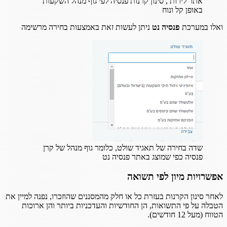
אתר לירות , סינון קרנות פנסיה לפי גוף מנהל השקעות
באופן קל ונוח
ואלו במערכת
פנסיה נט
ניתן לעשות זאת באמצעות בחירה מרשימה
שדה בחירה של תאגיד שולט, כלומר גוף מנהל של קרן
פנסיה כפי שמוצג באתר פנסיה נט
אפשרויות מיון לפי תשואה
לאחר סינון הקרנות בעזרת כל או חלק מהמסננים שהוזכרו, נפנה למיין את
הטבלה על פי התשואות, הן החודשיות והעדכניות ביותר והן ארוכות
הטווח (מעל 12 חודשים).