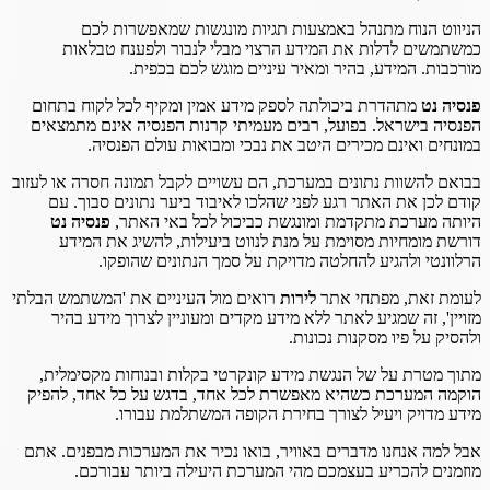
הניווט הנוח מתנהל באמצעות תגיות מונגשות שמאפשרות לכם
כמשתמשים לדלות את המידע הרצוי מבלי לנבור ולפענח טבלאות
מורכבות. המידע, בהיר ומאיר עיניים מוגש לכם בכפית.
פנסיה נט
מתהדרת ביכולתה לספק מידע אמין ומקיף לכל לקוח בתחום
הפנסיה בישראל. בפועל, רבים מעמיתי קרנות הפנסיה אינם מתמצאים
במונחים ואינם מכירים היטב את נבכי ומבואות עולם הפנסיה.
בבואם להשוות נתונים במערכת, הם עשויים לקבל תמונה חסרה או לעזוב
קודם לכן את האתר רגע לפני שהלכו לאיבוד ביער נתונים סבוך. עם
היותה מערכת מתקדמת ומונגשת כביכול לכל באי האתר,
פנסיה נט
דורשת מומחיות מסוימת על מנת לנווט ביעילות, להשיג את המידע
הרלוונטי ולהגיע להחלטה מדויקת על סמך הנתונים שהופקו.
לעומת זאת, מפתחי אתר
לירות
רואים מול העיניים את 'המשתמש הבלתי
מזויין', זה שמגיע לאתר ללא מידע מקדים ומעוניין לצרוך מידע בהיר
ולהסיק על פיו מסקנות נכונות.
מתוך מטרת על של הנגשת מידע קונקרטי בקלות ובנוחות מקסימלית,
הוקמה המערכת כשהיא מאפשרת לכל אחד, בדגש על כל אחד, להפיק
מידע מדויק ויעיל לצורך בחירת הקופה המשתלמת עבורו.
אבל למה אנחנו מדברים באוויר, בואו נכיר את המערכות מבפנים. אתם
מוזמנים להכריע בעצמכם מהי המערכת היעילה ביותר עבורכם.