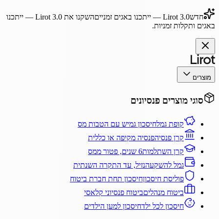
חדש
Lirot 3.0
— ייתכנו באגים זמניים
השקנו את
Lirot 3.0
— ייתכנו
באגים ותקלות זמניות.
מוצרים
סוגי מוצרים פנסיונים
קופת גמל
חיסכון גמיש עם הטבות מס
קרן פנסיה
פנסיה מקיפה או כללית
קרן השתלמות
6 שנים, פטור ממס
גמל להשקעה
נזיל, עד התקרה השנתית
פוליסת חיסכון
חיסכון תחת חברת ביטוח
ביטוח מנהלים
ביטוח פנסיוני קלאסי
חיסכון לכל ילד
חיסכון למען הילדים