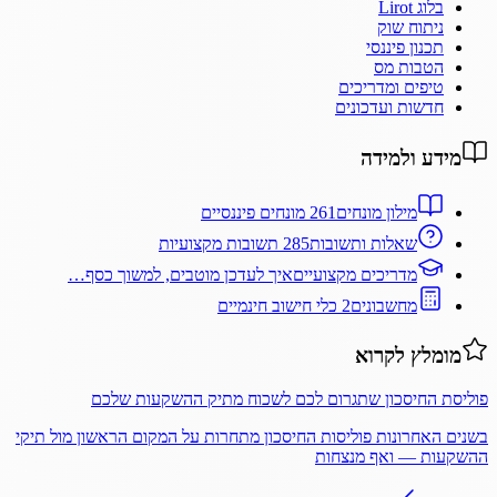
בלוג Lirot
ניתוח שוק
תכנון פיננסי
הטבות מס
טיפים ומדריכים
חדשות ועדכונים
מידע ולמידה
מילון מונחים
261 מונחים פיננסיים
שאלות ותשובות
285 תשובות מקצועיות
מדריכים מקצועיים
איך לעדכן מוטבים, למשוך כסף…
מחשבונים
2 כלי חישוב חינמיים
מומלץ לקרוא
פוליסת החיסכון שתגרום לכם לשכוח מתיק ההשקעות שלכם
בשנים האחרונות פוליסות החיסכון מתחרות על המקום הראשון מול תיקי
ההשקעות — ואף מנצחות