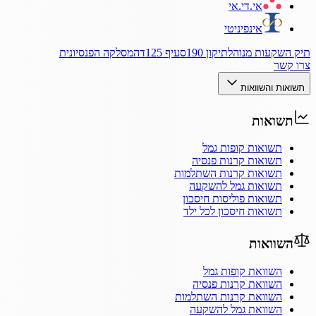
אי.די.אי
אינפיניטי
תיק השקעות מנוהל
תיקון 190
סעיף 125ד
המסלקה הפנסיונית
צרו קשר
תשואות והשוואות
תשואות
תשואות קופות גמל
תשואות קרנות פנסיה
תשואות קרנות השתלמות
תשואות גמל להשקעה
תשואות פוליסות חיסכון
תשואות חיסכון לכל ילד
השוואות
השוואת קופות גמל
השוואת קרנות פנסיה
השוואת קרנות השתלמות
השוואת גמל להשקעה