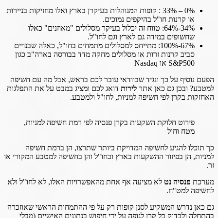
0% – 33% : קופות המנוהלות בעיקרן בארץ ואלו מחזיקות בניירות
או קרנות חו"ל בהיקפים נמוכים.
34%-64%: טווח זה יכלול בעיקר מסלולים "מאוזנים" כאלו
שחשופים במידה גם לארץ וגם לחו"ל.
67%-100%: מתייחס למסלולים מתמחים בחו"ל, כאלה שבנויים
סביב קרנות זרות או מסלולים מחקה מדד בבורסה בארה"ב כגון
S&P500 או Nasdaq
הפעם נוסיף על כך ונגיד שבוודאי עובר לכם בראש, אבל מה עם חשיפה
למטבע? ובכן גם כאן אתר
לירות
דואג לכם ומציג במבט על את התפלגות
האחזקות בקרן לפי חשיפה למניות, לחו"ל ולמטבע.
פירוט חלוקת השקעות בקרן פנסיה לפי רמת חשיפה למניות,
מטח וחול
כך תוכלו להגיע לחשיפה המדויקת ביותר שתרצו, הן ברמת חשיפה
למניות, הן בפיזור ההשקעות בארץ ובחו"ל והן בחשיפה למטבע המקורי או
זר.
מערכת
פנסיה נט
לא מציעה אף אחת מהאפשרויות האלו, לא לחו"ל ולא
לחשיפה למט"ח.
גם כאן נדרש המשקיע לסנן קופות רק על פי ההתמחות הראשי שאוזכרה
בהתחלה ולבדוק כל קרן לגופה על ידי חיפוש בנתונים האישיים (מבלי