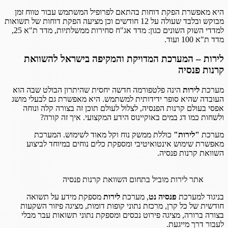
היא מאפשרת הפקת דוחות בהתאם לפרופיל המשתמש עבור טווח זמן
מבוקש ובלבד שעולה על 12 חודשים וכן מציעה הפקת דוחות של תשואות
למדדי השוק השונים כגון: מדד אג"ח סחירות ממשלתיות, מדד ת"א 25,
מדד ת"א 100 ועוד.
לירות – המערכת המדויקת והמקיפה בישראל להשוואת
קרנות פנסיה
מערכת
לירות
הינה פלטפורמה חדשה יחסית שהיתרון הבולט שבה הוא
העובדה שהיא סופר ידידותית למשתמש. היא מאפשרת גם לבעלי מושג
אפסי בעולם קרנות הפנסיה, לצלול לעולם תוכן זה בצורה קלה ונוחה
ולשחות כמו דג במים באוקיינוס הידע המקצועי. איך זה קורה?
מערכת
"לירות"
כוללת ממשק נוח וקל מאוד לשימוש. המערכת
מאפשרת שימוש אינטואיטיבי ומספקת כלים נוחים במיוחד לביצוע
השוואת קרנות פנסיה.
אתר לירות מוביל בתחום השוואת קרנות פנסיה
בניגוד למערכת
פנסיה נט
, מערכת
לירות
מספקת מידע על תשואה
חודשית של כל קרן, מרכזת נתוני קופות דומות, מציגה פיזור השקעות
בצורה ברורה, מציגה פירוט נכסים ומספקת נתוני תשואות עבר מבלי
לעבור דרך מייגעת.