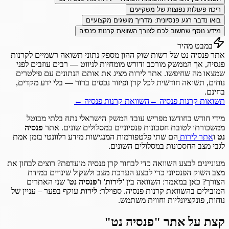
ריכוז פעולות נפוצות של משקיעים
בואו נדבר רגע פנסיונית: מדריך מושגים מקצועיים
מידע נוסף שחשוב לכם לצורך השוואת קרנות פנסיה
במבט מהיר
אתר פנסיה נט של רשות שוק ההון מספק נתוני תשואה רשמיים לקרנות
פנסיה, אך הממשק מורכב ודורש מומחיות לניווט — רבים עוזבים לפני
שמצאו מה שחיפשו. אתר לירות מציג את אותם הנתונים עם פילטרים
נוחים, תשואה חודשית לכל קרן ופיזור נכסים ברור — בלי ידע מקדים,
בחינם.
תשואות קרנות פנסיה
←
השוואת קרנות פנסיה
←
מידי חודש בחודשו מפריש עובד המשק הישראלי נתח בלתי מבוטל
ממשכורתו לטובת חסכונות פנסיוניים במסלולים שונים. אתר
פנסיה
נט
ו
אתר לירות
הם שתי פלטפורמות המנגישות מידע רלוונטי בזמן אמת
לגבי מצב החסכונות במסלולים השונים.
מעוניינים לבצע השוואה כדי לבחור קרן פנסיה מועדפת? רוצים לבחון את
מצב השוק הפנסיוני כדי לבצע הערכת מצב ולשקול שינויים במידת
הצורך? כאן במאמר: השוואה בין
'לירות'
ו
'פנסיה נט'
שני האתרים
המובילים בהשוואת קרנות פנסיה. ספוילר:
לירות
עוקף בפער – עניין של
נוחות, פונקציונליות וחווית משתמש.
קצת על אתר "פנסיה נט"