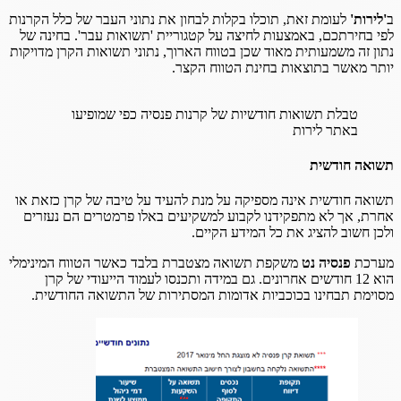
ב
'לירות'
לעומת זאת, תוכלו בקלות לבחון את נתוני העבר של כלל הקרנות
לפי בחירתכם, באמצעות לחיצה על קטגוריית 'תשואות עבר'. בחינה של
נתון זה משמעותית מאוד שכן בטווח הארוך, נתוני תשואות הקרן מדויקות
יותר מאשר בתוצאות בחינת הטווח הקצר.
טבלת תשואות חודשיות של קרנות פנסיה כפי שמופיעו
באתר לירות
תשואה חודשית
תשואה חודשית אינה מספיקה על מנת להעיד על טיבה של קרן כזאת או
אחרת, אך לא מתפקידנו לקבוע למשקיעים באלו פרמטרים הם נעזרים
ולכן חשוב להציג את כל המידע הקיים.
מערכת
פנסיה נט
משקפת תשואה מצטברת בלבד כאשר הטווח המינימלי
הוא 12 חודשים אחרונים. גם במידה ותכנסו לעמוד הייעודי של קרן
מסוימת תבחינו בכוכביות אדומות המסתירות של התשואה החודשית.