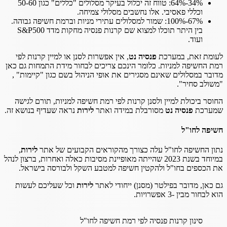
34%-64%: טווח זה יכלול בעיקר מסלולים "כללים" כגון 50-60
וכללי פאסיבי. אלו נחשבים מסלולי צמיחה.
67%-100%: שמור למסלולים עתירי מניות וברמת חשיפה גבוהה.
בין היתר תוכלו למצוא שם קרנות פנסיה מחקות מדד S&P500
ועוד.
לעומת זאת, במערכת
פנסיה נט
, אין אפשרות לסנן או למיין קרנות לפי
רמת החשיפה למניות. כלומר הינכם צריכים לבחור מידת התמחות גם כאן
מדובר במסלולים שאינם מסגירים את אופי הניהול בשם כגון "קיימות" ,
"משולב סחיר".
החוסר ביכולת למיין ולסנן קרנות לפי רמת חשיפה למניות, תורם לגישה
שמערכת
פנסיה נט
מסורבלת במידה ואתר
לירות
נראה שעדיף בנושא זה.
חשיפה לחו"ל
נתון החשיפה לחו"ל עלה כצורך מהקוראים הקבועים של אתר
לירות
,
במיוחד בשנת 2023 שהייתה מאופיינת מסיבות כאלה ואחרות, ברצון לנהל
את הכספים בחו"ל ולהקטין חשיפה למטבע השקל ולבורסה בישראל.
גם כאן, מדובר בפילטר (מסנן) ייחודי לאתר
לירות
וכל שעליכם לעשות
הוא לבחור מבין -3 אפשרויות.
סינון קרנות פנסיה לפי רמת חשיפה לחו"ל