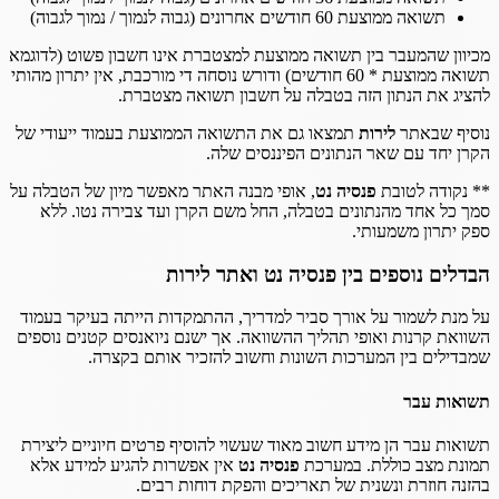
תשואה ממוצעת 60 חודשים אחרונים (גבוה לנמוך / נמוך לגבוה)
מכיוון שהמעבר בין תשואה ממוצעת למצטברת אינו חשבון פשוט (לדוגמא
תשואה ממוצעת * 60 חודשים) ודורש נוסחה די מורכבת, אין יתרון מהותי
להציג את הנתון הזה בטבלה על חשבון תשואה מצטברת.
נוסיף שבאתר
לירות
תמצאו גם את התשואה הממוצעת בעמוד ייעודי של
הקרן יחד עם שאר הנתונים הפיננסים שלה.
** נקודה לטובת
פנסיה נט
, אופי מבנה האתר מאפשר מיון של הטבלה על
סמך כל אחד מהנתונים בטבלה, החל משם הקרן ועד צבירה נטו. ללא
ספק יתרון משמעותי.
הבדלים נוספים בין פנסיה נט ואתר לירות
על מנת לשמור על אורך סביר למדריך, ההתמקדות הייתה בעיקר בעמוד
השוואת קרנות ואופי תהליך ההשוואה. אך ישנם ניואנסים קטנים נוספים
שמבדילים בין המערכות השונות וחשוב להזכיר אותם בקצרה.
תשואות עבר
תשואות עבר הן מידע חשוב מאוד שעשוי להוסיף פרטים חיוניים ליצירת
תמונת מצב כוללת. במערכת
פנסיה נט
אין אפשרות להגיע למידע אלא
בהזנה חוזרת ונשנית של תאריכים והפקת דוחות רבים.