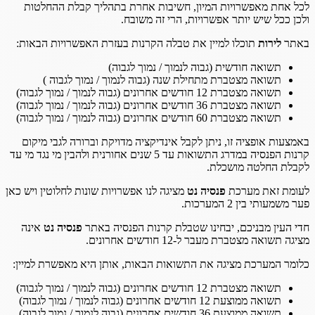
לכל אחת מאפשרויות המיון, חשיבות אחרת בתהליך קבלת ההחלטות
ולכן ככל שיש יותר אפשרויות, הרי זה משובח.
באתר
לירות
תוכלו למיין את טבלה הקרנות בעזרת האפשרויות הבאות:
תשואה חודשית (גבוה לנמוך / נמוך לגבוה)
תשואה מצטברת מתחילת שנה (גבוה לנמוך / נמוך לגבוה )
תשואה מצטברת 12 חודשים אחרונים (גבוה לנמוך / נמוך לגבוה)
תשואה מצטברת 36 חודשים אחרונים (גבוה לנמוך / נמוך לגבוה)
תשואה מצטברת 60 חודשים אחרונים (גבוה לנמוך / נמוך לגבוה)
באמצעות אופציה זו, ניתן לקבל אינדיקציה מדויקת וברורה לגבי מיקום
קרנות הפנסיה במדרג התשואות עד 5 שנים אחורנית ולהבין מי נגד מי עד
לקבלת החלטה מושכלת.
לעומת זאת מערכת
פנסיה נט
מציגה לנו אפשרויות שונות לחלוטין ויש כאן
פער משמעותי בין 2 המערכות.
חדי העין מבניכם, יבחינו שטבלת קרנות הפנסיה באתר
פנסיה נט
אינה
מציגה תשואה מצטברת מעבר ל-12 חודשים אחרונים.
כלומר המערכת מציגה את התשואות הבאות, אותן היא מאפשרת למיין:
תשואה מצטברת 12 חודשים אחרונים (גבוה לנמוך / נמוך לגבוה)
תשואה ממוצעת 12 חודשים אחרונים (גבוה לנמוך / נמוך לגבוה)
תשואה ממוצעת 36 חודשים אחרונים (גבוה לנמוך / נמוך לגבוה)