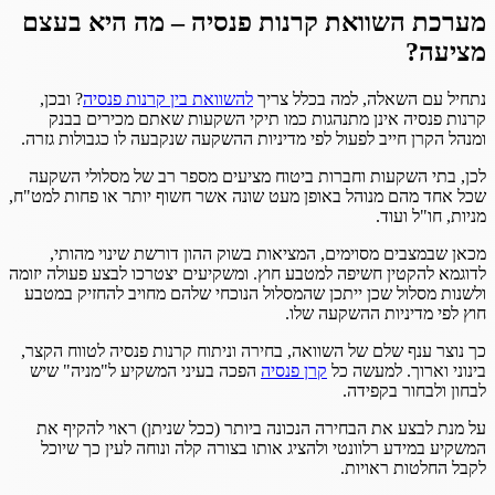
מערכת השוואת קרנות פנסיה – מה היא בעצם
מציעה?
נתחיל עם השאלה, למה בכלל צריך
להשוואת בין קרנות פנסיה
? ובכן,
קרנות פנסיה אינן מתנהגות כמו תיקי השקעות שאתם מכירים בבנק
ומנהל הקרן חייב לפעול לפי מדיניות ההשקעה שנקבעה לו כגבולות גזרה.
לכן, בתי השקעות וחברות ביטוח מציעים מספר רב של מסלולי השקעה
שכל אחד מהם מנוהל באופן מעט שונה אשר חשוף יותר או פחות למט"ח,
מניות, חו"ל ועוד.
מכאן שבמצבים מסוימים, המציאות בשוק ההון דורשת שינוי מהותי,
לדוגמא להקטין חשיפה למטבע חוץ. ומשקיעים יצטרכו לבצע פעולה יזומה
ולשנות מסלול שכן ייתכן שהמסלול הנוכחי שלהם מחויב להחזיק במטבע
חוץ לפי מדיניות ההשקעה שלו.
כך נוצר ענף שלם של השוואה, בחירה וניתוח קרנות פנסיה לטווח הקצר,
בינוני וארוך. למעשה כל
קרן פנסיה
הפכה בעיני המשקיע ל"מניה" שיש
לבחון ולבחור בקפידה.
על מנת לבצע את הבחירה הנכונה ביותר (ככל שניתן) ראוי להקיף את
המשקיע במידע רלוונטי ולהציג אותו בצורה קלה ונוחה לעין כך שיוכל
לקבל החלטות ראויות.