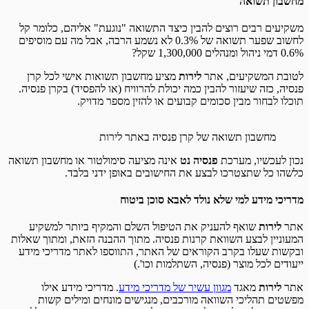
מחשבון תשואה
משקיעים רבים רוצים להבין כיצד התשואה "נוגעת" אליהם, כלומר קל
לחשוב שפער תשואה של 0.3% לא נשמע הרבה, אבל מה עם מוסיפים
0.6% דמי ניהול ומנהלים 1,300,000 שקל?
לטובת המשקיעים, אתר
לירות
מציע מחשבון תשואות אישי לכל קרן
פנסיה, כזה שיעזור להבין כמה יכולת להרוויח (או להפסיד) בקרן פנסיה.
תוכלו לבחור מבין סכומים קבועים או להזין מספר מדויק.
מחשבון תשואה של קרן פנסיה באתר לירות
נכון לעכשיו, מערכת
פנסיה נט
אינה מציעה סימולטור או מחשבון תשואה
כלשהו כל שתצטרכו לבצע את החישובים באופן ידני בלבד.
מדריכי מידע למי שלא נולד לאבא סוכן ביטוח
אתר
לירות
שואף להעניק את הטיפול השלם והמקיף ביותר למשקיע
המעוניין לבצע השוואת קרנות פנסיה. מתוך ההבנה הזאת, ומתוך שאלות
ובקשות שעלו בקרב הקוראים של האתר, התווספו לאתר מדריכי מידע
ייעודים לכל מוצר (פנסיה, השתלמות וכו'.)
אתר
לירות
מאגד
מגוון עשיר של מדריכי מידע
. מדריכי מידע אילו
מפשטים תהליכי השוואה מורכבים, מנגישים מונחים ומילים קשות