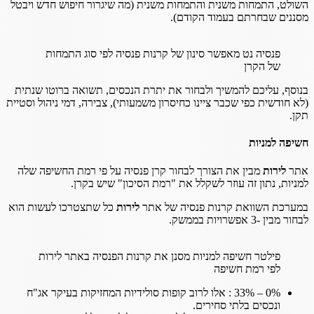
השולט, התמחות משנית והתמחות משנית (מה שיגרור חיפוש חדש ויבטל
מסננים שבחרתם בעמוד הקודם).
פנסיה נט מאפשר סינון של קרנות פנסיה לפי סוג התמחות
של הקרן
בנוסף, עליכם להמשיך ולבחור את יתרת הנכסים, תשואה ברוטו שנתית
(לא חודשית כפי שכבר ציינו כחיסרון משמעותי), צבירה, דמי ניהול וסטיית
תקן.
חשיפה למניות
אתר
לירות
מבין את הצורך לבחור קרן פנסיה על פי רמת החשיפה שלה
למניות, נתון זה עוזר לשקלל את "רמת הסיכון" שיש בקרן.
במערכת השוואת קרנות פנסיה של אתר
לירות
כל שתצטרכו לעשות הוא
לבחור מבין -3 אפשרויות בממשק.
פילטר חשיפה למניות מסנן את קרנות הפנסיה באתר לירות
לפי רמת חשיפה
0% – 33% : אלו לרוב קופות סולידיות המחזיקות בעיקר אג"ח
ונכסים בלתי סחירים.