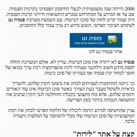
2006 הייתה שנה משמעותית לבעלי החיסכון הפנסיוני בקרנות הפנסיה.
אם עד אז המידע על המתרחש במגרש התשואות ודירוגי קרנות הפנסיה,
היה שמור קרוב לחזה של סוכני הביטוח. עם הטמעת מערכת
פנסיה נט
לשימוש הציבור הפרטי, הונגש מידע רב ערך עבור כלל החוסכים.
אתר פנסיה נט לוגו
פנסיה נט
לא ייתרה את סוכן הביטוח, עדיין לא. אולם המערכת החלה
לספק מידע חשוב ורלוונטי שעתיד לתת אינפורמציה רבת ערך בבואו של
חוסך לבחור קרן פנסיה אף בעזרתו של סוכן ביטוח.
כך ניתנה ההזדמנות לעמיתים לבחון את ביצועי הקרן שלהם, להעריך
כדאיות ולשקול מעבר בעת הצורך כאשר סוכן הביטוח אינו עוד האורים
ותומים שלהם, אלא כוח מקצועי בקבלת ההחלטה לגבי הקרן שתניב את
התשואה הגבוהה ביותר בזמן הפרישה.
נציין שהחשיפה למידע תרמה ליכולת של הלקוח הפרטי לבחון את רמת
המקצועיות של סוכן הביטוח שלו מבלי להסתמך על המלצות ותעודה
בלבד.
קצת על אתר "לירות"