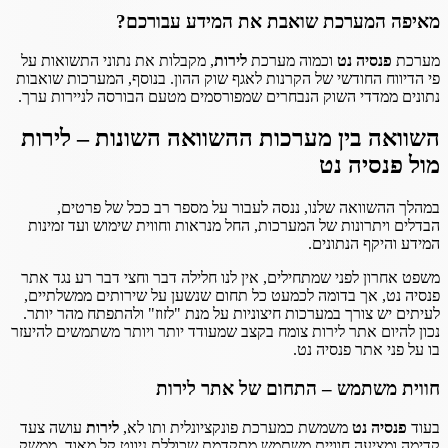
מאיפה המערכת שואבת את המידע עבורכם?
מערכת
פנסיה נט
וכמוה מערכת
לירות
, מקבלות את נתוני התשואות על
פי הדיווח החודשי של הקרנות לאגף שוק ההון. בנוסף, המערכות שואבות
נתונים ממדדי השוק הנבחרים שמפורסמים מטעם הבורסה לניירות ערך.
השוואה בין מערכות ההשוואה השונות – לירות
מול פנסיה נט
במהלך ההשוואה שלנו, ננסה לעבור על מספר רב ככל של פרטים,
הבדלים ויתרונות של המערכות, החל מנראות וחווית שימוש ועד זמינות
המידע והיקף הנתונים.
משפט אחרון לפני שמתחילים, אין לנו חלילה דבר וחצי דבר רע נגד אתר
פנסיה נט, אך בדומה לכמעט כל תחום שנשען על שירותים ממשלתיים,
לעיתים יש צורך במערכות חיצוניות על מנת "לזוז" ולהתפתח מהר יותר.
נכון להיום אתר לירות צומח בקצב שמעודד יותר ויותר משתמשים להיעזר
בו על פני אתר פנסיה נט.
חווית משתמש – התחום של אתר לירות
בעוד
פנסיה נט
משמשת כמערכת פונקציונלית ותו לא,
לירות
עושה צעד
קדימה ומציעה חוויית משתמש מתקדמת שכוללת ניווט קל מאוד, ממשק