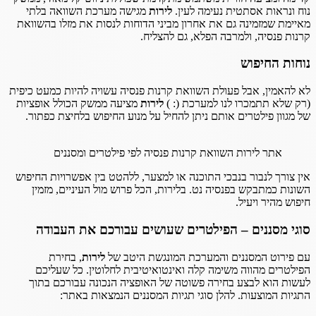
נוח ונראות אסתטית נעימה לעין.
לירות
מגישה מערכת השוואה בלתי
מאיימת שמזמינה גם את אחרון מביני הדוחות לנסות את מזלו בהשוואת
קרנות פנסיה, ולמרבה הפלא, גם להצליח.
נוחות החיפוש
לא להאמין, אבל פעולת השוואת קרנות פנסיה עשויה להיות כמעט כיפית
(רק שלא תתמכרו לנו למערכת (: )
לירות
מציעה ממשק הכולל אופציות
של מגוון פילטרים אותם ניתן להחיל על מנוע החיפוש בלחיצת כפתור.
אתר לירות השוואת קרנות פנסיה לפי פילטרים ומסננים
אין צורך לנבור בנבכי התוכנה או למצער, ללהטט בין אפשרויות החיפוש
השונות כמתבקש בפנסיה נט. בלירות, הכל פרוש מול העיניים, מזמין
חיפוש מהיר ויעיל.
סוגי מסננים – הפילטרים שעושים עבורכם את העבודה
עם פירוט המסננים והמערכת המונגשת היטב של
לירות
, בחירת
הפילטרים מהווה משימה קלה ואינטואיטיבית לחלוטין. כל שעליכם
לעשות הוא לבצע בחירה פשוטה של האופציה הנכונה עבורכם בתוך
התגיות המוצעות. להלן סוגי תגיות המסננים הנמצאות באתר: