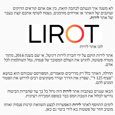
לא משנה איך הגעתם לכתבה הזאת, בין אם אתם קוראים הדוקים
ועוקבים של האתר או אורחים מזדמנים, נשמח לשתף אתכם קצת בעבר
של אתר
לירות.
לוגו אתר לירות
אתר לירות הוקם על ידי חברת לירות דיגיטל, אי שם בשנת 2014, מתוך
מטרה פשוטה, להגיש את העולם המסובך של פנסיה, גמל השתלמות לכל
אדם.
תחילה, האתר כלל רק מדריכים ומאמרים, המפורסם שבניהם הוא בנושא
"סעיף 125 ד'", שפרץ את הדרך ועורר משקיעים רבים לדרוש את הפטור
המגיע להם.
הבאז שנגרם בעקבות אתר
לירות
היה גדול כל כך עד שחברות הביטוח
נדרשו לכלול את הטבת המס כבר בטופס המכירה רעיונית.
לימים התווסף לאתר
לירות
האפשרות לבצע השוואת קרנות פנסיה ואותו
מוטיב חוזר של פשטות בא לידי ביטוי גם כאן.