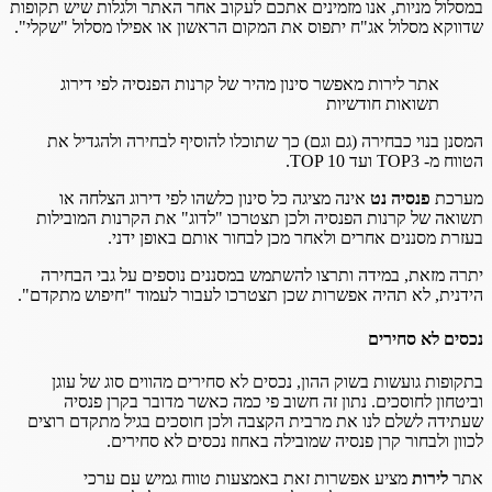
במסלול מניות, אנו מזמינים אתכם לעקוב אחר האתר ולגלות שיש תקופות
שדווקא מסלול אג"ח יתפוס את המקום הראשון או אפילו מסלול "שקלי".
אתר לירות מאפשר סינון מהיר של קרנות הפנסיה לפי דירוג
תשואות חודשיות
המסנן בנוי כבחירה (גם וגם) כך שתוכלו להוסיף לבחירה ולהגדיל את
הטווח מ- TOP3 ועד TOP 10.
מערכת
פנסיה נט
אינה מציגה כל סינון כלשהו לפי דירוג הצלחה או
תשואה של קרנות הפנסיה ולכן תצטרכו "לדוג" את הקרנות המובילות
בעזרת מסננים אחרים ולאחר מכן לבחור אותם באופן ידני.
יתרה מזאת, במידה ותרצו להשתמש במסננים נוספים על גבי הבחירה
הידנית, לא תהיה אפשרות שכן תצטרכו לעבור לעמוד "חיפוש מתקדם".
נכסים לא סחירים
בתקופות גועשות בשוק ההון, נכסים לא סחירים מהווים סוג של עוגן
וביטחון לחוסכים. נתון זה חשוב פי כמה כאשר מדובר בקרן פנסיה
שעתידה לשלם לנו את מרבית הקצבה ולכן חוסכים בגיל מתקדם רוצים
לכוון ולבחור קרן פנסיה שמובילה באחוז נכסים לא סחירים.
אתר
לירות
מציע אפשרות זאת באמצעות טווח גמיש עם ערכי