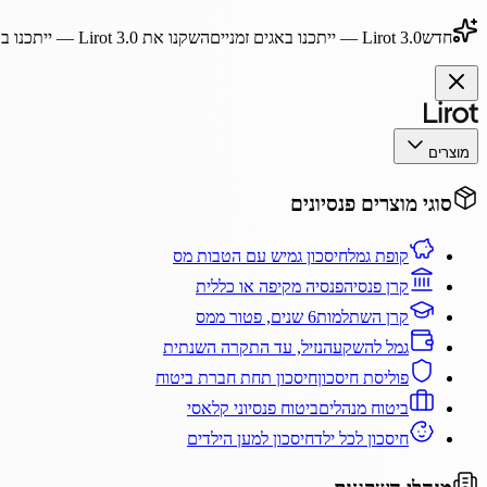
חדש
Lirot 3.0
— ייתכנו באגים זמניים
השקנו את
Lirot 3.0
— ייתכנו בא
מוצרים
סוגי מוצרים פנסיונים
קופת גמל
חיסכון גמיש עם הטבות מס
קרן פנסיה
פנסיה מקיפה או כללית
קרן השתלמות
6 שנים, פטור ממס
גמל להשקעה
נזיל, עד התקרה השנתית
פוליסת חיסכון
חיסכון תחת חברת ביטוח
ביטוח מנהלים
ביטוח פנסיוני קלאסי
חיסכון לכל ילד
חיסכון למען הילדים