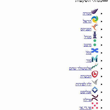
מנהלי השקעות
מנורה
הראל
הפניקס
מגדל
מיטב
כלל
מור
אלטשולר שחם
הכשרה
ילין לפידות
אנליסט
איילון
אי.די.אי