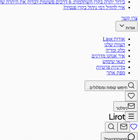
בירור יתרה בקרן השתלמות: 6 דרכים פשוטות לבדוק את היתרה שלך
איך להוזיל דמי ניהול בקרן פנסיה?
צרו קשר
אודות
אודות Lirot
הצוות שלנו
בלוג ומדיה
איך אנחנו מדרגים
תנאי שימוש
מדיניות פרטיות
מפת אתר
חיפוש קופות ומסלולים..
ניוזלטר
מצאתם
טעות?