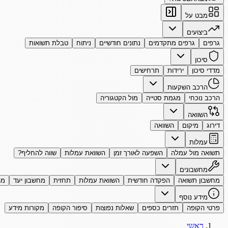
מבט על
ביצועים
גרפים
גרפים מתקדמים
נתונים חודשיים
ניתוח
טבלת תשואות
סיכון
מדדי סיכון
ירידות
תרחישים
הרכב השקעות
הרכב נוכחי
מגמת סטייה
מול הקטגוריה
השוואה
דירוג
מיקום
השוואה
עמלות
תשואה מול עמלה
השפעה לאורך זמן
השוואת עמלות
שווה להחליף?
מחשבונים
מחשבון תשואה
הפקדה חודשית
השוואת עמלות
תחזית
מחשבון יעד
מה
מידע נוסף
פרטי הקופה
תזרים כספים
שאלות נפוצות
סיפור הקופה
מקורות מידע
ראשי