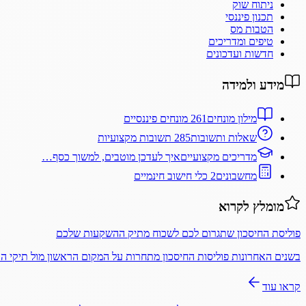
ניתוח שוק
תכנון פיננסי
הטבות מס
טיפים ומדריכים
חדשות ועדכונים
מידע ולמידה
מילון מונחים
261 מונחים פיננסיים
שאלות ותשובות
285 תשובות מקצועיות
מדריכים מקצועיים
איך לעדכן מוטבים, למשוך כסף…
מחשבונים
2 כלי חישוב חינמיים
מומלץ לקרוא
פוליסת החיסכון שתגרום לכם לשכוח מתיק ההשקעות שלכם
בשנים האחרונות פוליסות החיסכון מתחרות על המקום הראשון מול תיקי 
קראו עוד