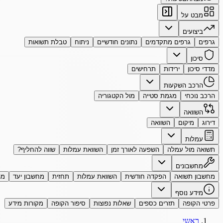
מבט על
ביצועים
גרפים
גרפים מתקדמים
נתונים חודשיים
ניתוח
טבלת תשואות
סיכון
מדדי סיכון
ירידות
תרחישים
הרכב השקעות
הרכב נוכחי
מגמת סטייה
מול הקטגוריה
השוואה
דירוג
מיקום
השוואה
עמלות
תשואה מול עמלה
השפעה לאורך זמן
השוואת עמלות
שווה להחליף?
מחשבונים
מחשבון תשואה
הפקדה חודשית
השוואת עמלות
תחזית
מחשבון יעד
מה
מידע נוסף
פרטי הקופה
תזרים כספים
שאלות נפוצות
סיפור הקופה
מקורות מידע
ראשי