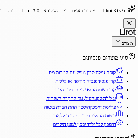
חדש
Lirot 3.0
— ייתכנו באגים זמניים
השקנו את
Lirot 3.0
— ייתכנו בא
מוצרים
סוגי מוצרים פנסיונים
קופת גמל
חיסכון גמיש עם הטבות מס
קרן פנסיה
פנסיה מקיפה או כללית
קרן השתלמות
6 שנים, פטור ממס
גמל להשקעה
נזיל, עד התקרה השנתית
פוליסת חיסכון
חיסכון תחת חברת ביטוח
ביטוח מנהלים
ביטוח פנסיוני קלאסי
חיסכון לכל ילד
חיסכון למען הילדים