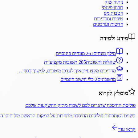
ניתוח שוק
תכנון פיננסי
הטבות מס
טיפים ומדריכים
חדשות ועדכונים
מידע ולמידה
מילון מונחים
261 מונחים פיננסיים
שאלות ותשובות
285 תשובות מקצועיות
מדריכים מקצועיים
איך לעדכן מוטבים, למשוך כסף…
מחשבונים
2 כלי חישוב חינמיים
מומלץ לקרוא
פוליסת החיסכון שתגרום לכם לשכוח מתיק ההשקעות שלכם
בשנים האחרונות פוליסות החיסכון מתחרות על המקום הראשון מול תיקי 
קראו עוד