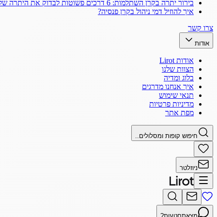
בירור יתרה בקרן השתלמות: 6 דרכים פשוטות לבדוק את היתרה שלך
איך להוזיל דמי ניהול בקרן פנסיה?
צרו קשר
אודות
אודות Lirot
הצוות שלנו
בלוג ומדיה
איך אנחנו מדרגים
תנאי שימוש
מדיניות פרטיות
מפת אתר
חיפוש קופות ומסלולים..
ניוזלטר
מצאתם
טעות?