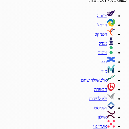
מנהלי השקעות
מנורה
הראל
הפניקס
מגדל
מיטב
כלל
מור
אלטשולר שחם
הכשרה
ילין לפידות
אנליסט
איילון
אי.די.אי