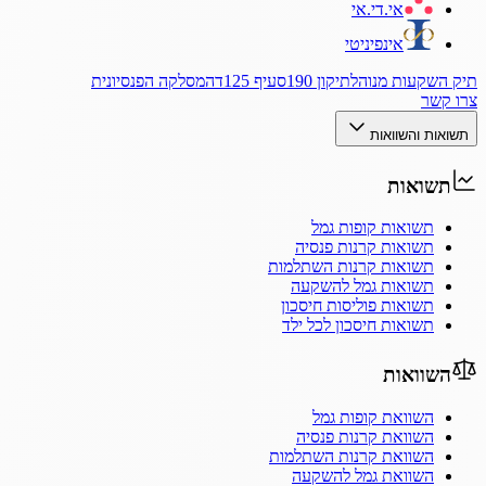
אי.די.אי
אינפיניטי
תיק השקעות מנוהל
תיקון 190
סעיף 125ד
המסלקה הפנסיונית
צרו קשר
תשואות והשוואות
תשואות
תשואות קופות גמל
תשואות קרנות פנסיה
תשואות קרנות השתלמות
תשואות גמל להשקעה
תשואות פוליסות חיסכון
תשואות חיסכון לכל ילד
השוואות
השוואת קופות גמל
השוואת קרנות פנסיה
השוואת קרנות השתלמות
השוואת גמל להשקעה