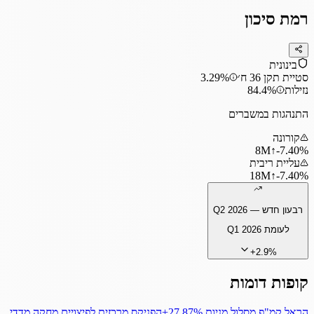
רמת סיכון
בינונית
סטיית תקן 36 ח׳
3.29%
נזילות
84.4%
התנהגות במשברים
קורונה
8
M
↑
‎-7.40%
עליית ריבית
18
M
↑
‎-7.40%
רבעון חדש —
Q2 2026
לעומת
Q1 2026
+
2.9
%
קופות דומות
הראל קמ"פ מסלול מניות
‎+27.87%
הפניקס מרכזית לפיצויים מחקה מדדי