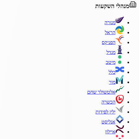
מנהלי השקעות
מנורה
הראל
הפניקס
מגדל
מיטב
כלל
מור
אלטשולר שחם
הכשרה
ילין לפידות
אנליסט
איילון