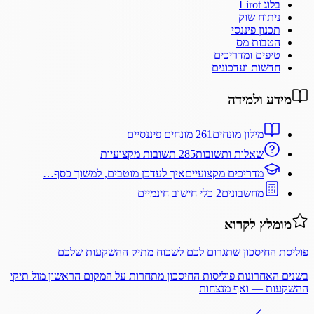
בלוג Lirot
ניתוח שוק
תכנון פיננסי
הטבות מס
טיפים ומדריכים
חדשות ועדכונים
מידע ולמידה
מילון מונחים
261 מונחים פיננסיים
שאלות ותשובות
285 תשובות מקצועיות
מדריכים מקצועיים
איך לעדכן מוטבים, למשוך כסף…
מחשבונים
2 כלי חישוב חינמיים
מומלץ לקרוא
פוליסת החיסכון שתגרום לכם לשכוח מתיק ההשקעות שלכם
בשנים האחרונות פוליסות החיסכון מתחרות על המקום הראשון מול תיקי
ההשקעות — ואף מנצחות