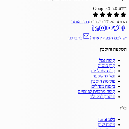
דירוג
5.0
ב-Google
מבוסס על
17
ביקורות
דרגו אותנו
יש לכם הצעה לאתר?
כתבו לנו
השקעה וחיסכון
קופת גמל
קרן פנסיה
קרן השתלמות
גמל להשקעה
פוליסת חיסכון
ביטוח מנהלים
קופה מרכזית לפיצויים
חיסכון לכל ילד
בלוג
בלוג Lirot
ניתוח שוק