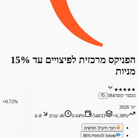
הפניקס מרכזית לפיצויים עד 15%
מניות
★
★
★
★
★
מספר קופה
384
‎+0.72%
יוני 2026
‎+6.38%
33
#
54
/
%
0.64
46 שנים
₪‎-8
רצף חיובי
3 חודשים
שונאת להפסיד
86%