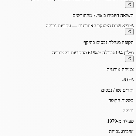
תשואה חיובית ב-77% מהחודשים
77%
8 שנות המעקב האחרונות — עקביות גבוהה
הקופה מנהלת נכסים בהיקף
₪134 מיליון
גדולה מ-61% מהקופות בקטגוריה
צמיחה אורגנית
-6.0
%
תזרים נטו / נכסים
בשלות הקופה
ותיקה
פעילה מ-1979
יציבות:
גבוהה