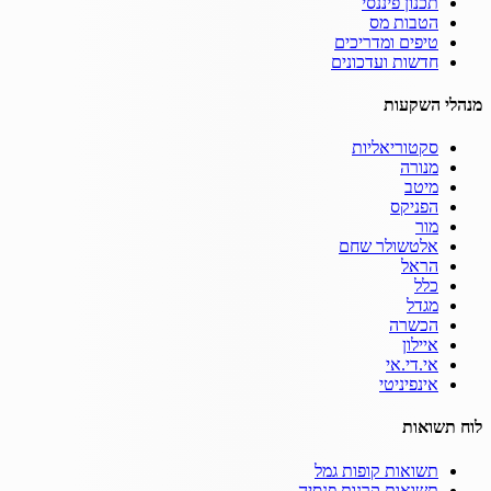
תכנון פיננסי
הטבות מס
טיפים ומדריכים
חדשות ועדכונים
מנהלי השקעות
סקטוריאליות
מנורה
מיטב
הפניקס
מור
אלטשולר שחם
הראל
כלל
מגדל
הכשרה
איילון
אי.די.אי
אינפיניטי
לוח תשואות
תשואות קופות גמל
תשואות קרנות פנסיה