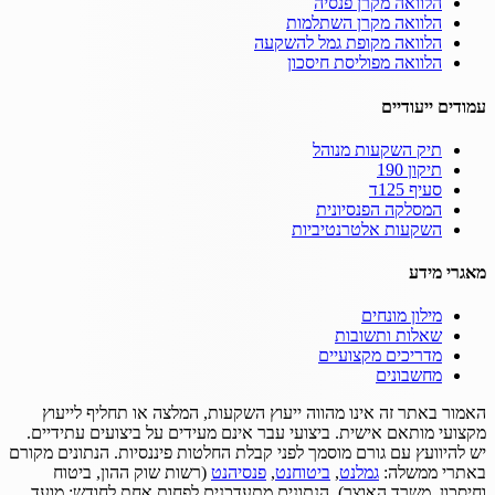
הלוואה מקרן פנסיה
הלוואה מקרן השתלמות
הלוואה מקופת גמל להשקעה
הלוואה מפוליסת חיסכון
עמודים ייעודיים
תיק השקעות מנוהל
תיקון 190
סעיף 125ד
המסלקה הפנסיונית
השקעות אלטרנטיביות
מאגרי מידע
מילון מונחים
שאלות ותשובות
מדריכים מקצועיים
מחשבונים
האמור באתר זה אינו מהווה ייעוץ השקעות, המלצה או תחליף לייעוץ
מקצועי מותאם אישית.
ביצועי עבר אינם מעידים על ביצועים עתידיים.
יש להיוועץ עם גורם מוסמך לפני קבלת החלטות פיננסיות.
הנתונים מקורם
באתרי ממשלה:
גמלנט
,
ביטוחנט
,
פנסיהנט
(רשות שוק ההון, ביטוח
וחיסכון, משרד האוצר).
הנתונים מתעדכנים לפחות אחת לחודש; מועד