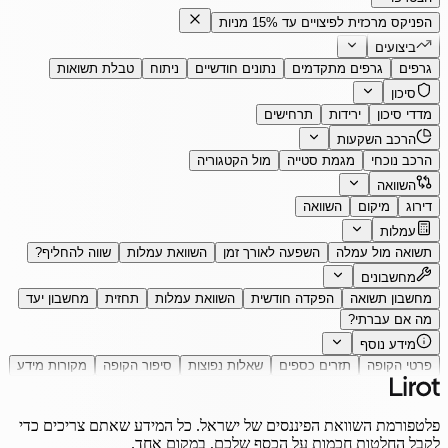
הפניקס מרכזית לפיצויים עד 15% מניות
ביצועים
גרפים
גרפים מתקדמים
נתונים חודשיים
ניתוח
טבלת תשואות
סיכון
מדדי סיכון
ירידות
תרחישים
הרכב השקעות
הרכב נוכחי
מגמת סטייה
מול הקטגוריה
השוואה
דירוג
מיקום
השוואה
עמלות
תשואה מול עמלה
השפעה לאורך זמן
השוואת עמלות
שווה להחליף?
מחשבונים
מחשבון תשואה
הפקדה חודשית
השוואת עמלות
תחזית
מחשבון יעד
מה אם עברתי?
מידע נוסף
פרטי הקופה
תזרים כספים
שאלות נפוצות
סיפור הקופה
מקורות מידע
פלטפורמת השוואת הפיננסים של ישראל. כל המידע שאתם צריכים כדי
לקבל החלטות חכמות על הכסף שלכם, במקום אחד.