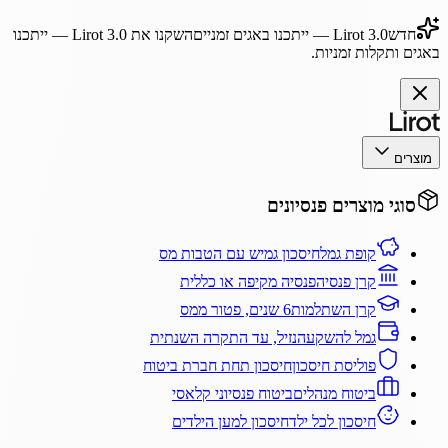
חדש
Lirot 3.0
— ייתכנו באגים זמניים
השקנו את
Lirot 3.0
— ייתכנו
באגים ותקלות זמניות.
מוצרים
סוגי מוצרים פנסיונים
קופת גמל
חיסכון גמיש עם הטבות מס
קרן פנסיה
פנסיה מקיפה או כללית
קרן השתלמות
6 שנים, פטור ממס
גמל להשקעה
נזיל, עד התקרה השנתית
פוליסת חיסכון
חיסכון תחת חברת ביטוח
ביטוח מנהלים
ביטוח פנסיוני קלאסי
חיסכון לכל ילד
חיסכון למען הילדים