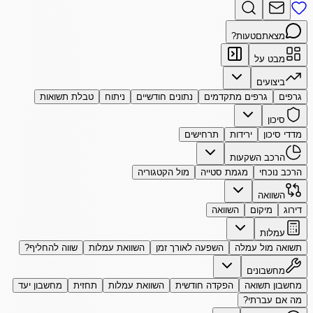
מצאתם
טעות?
מבט על
ביצועים
גרפים
גרפים מתקדמים
נתונים חודשיים
ניתוח
טבלת תשואות
סיכון
מדדי סיכון
ירידות
תרחישים
הרכב השקעות
הרכב נוכחי
מגמת סטייה
מול הקטגוריה
השוואה
דירוג
מיקום
השוואה
עמלות
תשואה מול עמלה
השפעה לאורך זמן
השוואת עמלות
שווה להחליף?
מחשבונים
מחשבון תשואה
הפקדה חודשית
השוואת עמלות
תחזית
מחשבון יעד
מה אם עברתי?