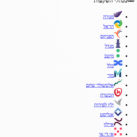
מנהלי השקעות
מנורה
הראל
הפניקס
מגדל
מיטב
כלל
מור
אלטשולר שחם
הכשרה
ילין לפידות
אנליסט
איילון
אי.די.אי