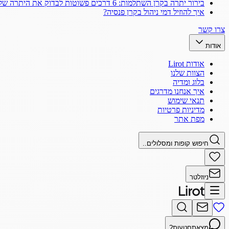
בירור יתרה בקרן השתלמות: 6 דרכים פשוטות לבדוק את היתרה שלך
איך להוזיל דמי ניהול בקרן פנסיה?
צרו קשר
אודות
אודות Lirot
הצוות שלנו
בלוג ומדיה
איך אנחנו מדרגים
תנאי שימוש
מדיניות פרטיות
מפת אתר
חיפוש קופות ומסלולים..
ניוזלטר
מצאתם
טעות?