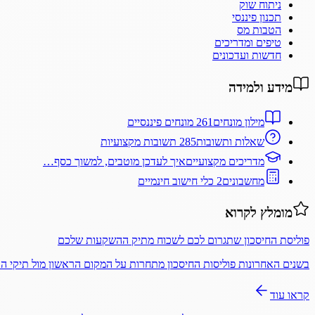
ניתוח שוק
תכנון פיננסי
הטבות מס
טיפים ומדריכים
חדשות ועדכונים
מידע ולמידה
מילון מונחים
261 מונחים פיננסיים
שאלות ותשובות
285 תשובות מקצועיות
מדריכים מקצועיים
איך לעדכן מוטבים, למשוך כסף…
מחשבונים
2 כלי חישוב חינמיים
מומלץ לקרוא
פוליסת החיסכון שתגרום לכם לשכוח מתיק ההשקעות שלכם
בשנים האחרונות פוליסות החיסכון מתחרות על המקום הראשון מול תיקי 
קראו עוד