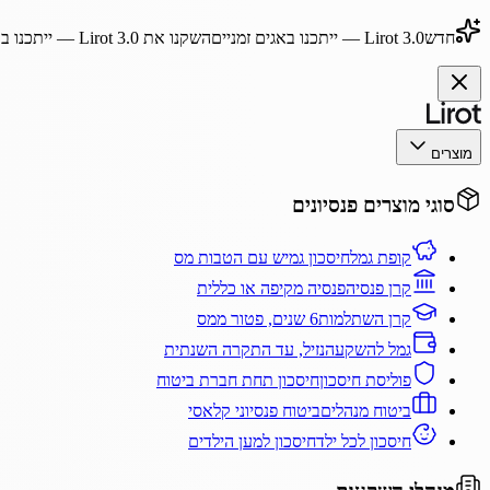
חדש
Lirot 3.0
— ייתכנו באגים זמניים
השקנו את
Lirot 3.0
— ייתכנו בא
מוצרים
סוגי מוצרים פנסיונים
קופת גמל
חיסכון גמיש עם הטבות מס
קרן פנסיה
פנסיה מקיפה או כללית
קרן השתלמות
6 שנים, פטור ממס
גמל להשקעה
נזיל, עד התקרה השנתית
פוליסת חיסכון
חיסכון תחת חברת ביטוח
ביטוח מנהלים
ביטוח פנסיוני קלאסי
חיסכון לכל ילד
חיסכון למען הילדים