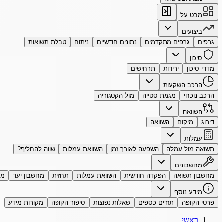
מבט על
ביצועים
גרפים
גרפים מתקדמים
נתונים חודשיים
ניתוח
טבלת תשואות
סיכון
מדדי סיכון
ירידות
תרחישים
הרכב השקעות
הרכב נוכחי
מגמת סטייה
מול הקטגוריה
השוואה
דירוג
מיקום
השוואה
עמלות
תשואה מול עמלה
השפעה לאורך זמן
השוואת עמלות
שווה להחליף?
מחשבונים
מחשבון תשואה
הפקדה חודשית
השוואת עמלות
תחזית
מחשבון יעד
מה
מידע נוסף
פרטי הקופה
תזרים כספים
שאלות נפוצות
סיפור הקופה
מקורות מידע
ראשי