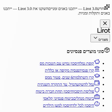
חדש
Lirot 3.0
— ייתכנו באגים זמניים
השקנו את
Lirot 3.0
— ייתכנו
באגים ותקלות זמניות.
מוצרים
סוגי מוצרים פנסיונים
קופת גמל
חיסכון גמיש עם הטבות מס
קרן פנסיה
פנסיה מקיפה או כללית
קרן השתלמות
6 שנים, פטור ממס
גמל להשקעה
נזיל, עד התקרה השנתית
פוליסת חיסכון
חיסכון תחת חברת ביטוח
ביטוח מנהלים
ביטוח פנסיוני קלאסי
חיסכון לכל ילד
חיסכון למען הילדים