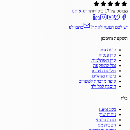
מבוסס על
17
ביקורות
דרגו אותנו
יש לכם הצעה לאתר?
כתבו לנו
השקעה וחיסכון
קופת גמל
קרן פנסיה
קרן השתלמות
גמל להשקעה
פוליסת חיסכון
ביטוח מנהלים
קופה מרכזית לפיצויים
חיסכון לכל ילד
בלוג
בלוג Lirot
ניתוח שוק
תכנון פיננסי
הטבות מס