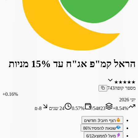
הראל קמ"פ אג"ח עד 15% מניות
★
★
★
★
★
מספר קופה
743
‎+0.16%
יוני 2026
‎+8.54%
23
#
54
/
%
0.57
24 שנים
₪‎-8
רצף חיובי
3 חודשים
שונאת להפסיד
86%
מעל לממוצע
6/12