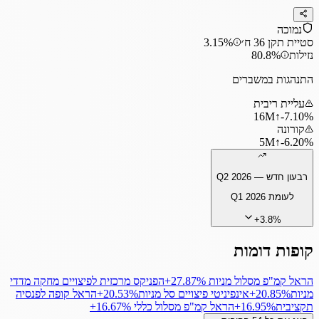
נמוכה
סטיית תקן 36 ח׳
3.15%
נזילות
80.8%
התנהגות במשברים
עליית ריבית
16
M
↑
‎-7.10%
קורונה
5
M
↑
‎-6.20%
רבעון חדש —
Q2 2026
לעומת
Q1 2026
+
3.8
%
קופות דומות
הראל קמ"פ מסלול מניות
‎+27.87%
הפניקס מרכזית לפיצויים מחקה מדדי
מניות
‎+20.85%
אינפיניטי פיצויים סל מניות
‎+20.53%
הראל קופה לפנסיה
תקציבית
‎+16.95%
הראל קמ"פ מסלול כללי
‎+16.67%