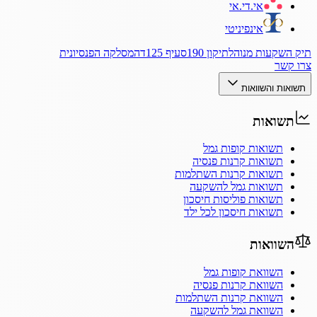
אי.די.אי
אינפיניטי
תיק השקעות מנוהל
תיקון 190
סעיף 125ד
המסלקה הפנסיונית
צרו קשר
תשואות והשוואות
תשואות
תשואות קופות גמל
תשואות קרנות פנסיה
תשואות קרנות השתלמות
תשואות גמל להשקעה
תשואות פוליסות חיסכון
תשואות חיסכון לכל ילד
השוואות
השוואת קופות גמל
השוואת קרנות פנסיה
השוואת קרנות השתלמות
השוואת גמל להשקעה