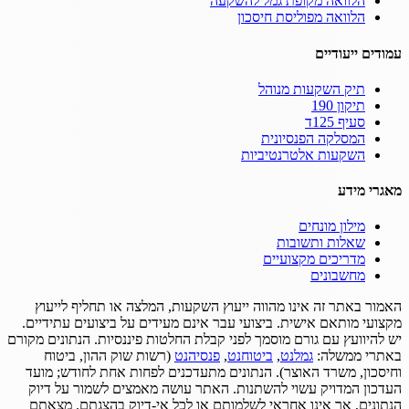
הלוואה מקופת גמל להשקעה
הלוואה מפוליסת חיסכון
עמודים ייעודיים
תיק השקעות מנוהל
תיקון 190
סעיף 125ד
המסלקה הפנסיונית
השקעות אלטרנטיביות
מאגרי מידע
מילון מונחים
שאלות ותשובות
מדריכים מקצועיים
מחשבונים
האמור באתר זה אינו מהווה ייעוץ השקעות, המלצה או תחליף לייעוץ
מקצועי מותאם אישית.
ביצועי עבר אינם מעידים על ביצועים עתידיים.
יש להיוועץ עם גורם מוסמך לפני קבלת החלטות פיננסיות.
הנתונים מקורם
באתרי ממשלה:
גמלנט
,
ביטוחנט
,
פנסיהנט
(רשות שוק ההון, ביטוח
וחיסכון, משרד האוצר).
הנתונים מתעדכנים לפחות אחת לחודש; מועד
העדכון המדויק עשוי להשתנות.
האתר עושה מאמצים לשמור על דיוק
הנתונים, אך אינו אחראי לשלמותם או לכל אי-דיוק בהצגתם.
מצאתם