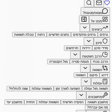
מצאתם
טעות?
מבט על
ביצועים
גרפים
גרפים מתקדמים
נתונים חודשיים
ניתוח
טבלת תשואות
סיכון
מדדי סיכון
ירידות
תרחישים
הרכב השקעות
הרכב נוכחי
מגמת סטייה
מול הקטגוריה
השוואה
דירוג
מיקום
השוואה
עמלות
תשואה מול עמלה
השפעה לאורך זמן
השוואת עמלות
שווה להחליף?
מחשבונים
מחשבון תשואה
הפקדה חודשית
השוואת עמלות
תחזית
מחשבון יעד
מה אם עברתי?