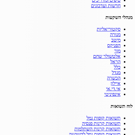
טיפים ומדריכים
חדשות ועדכונים
מנהלי השקעות
סקטוריאליות
מנורה
מיטב
הפניקס
מור
אלטשולר שחם
הראל
כלל
מגדל
הכשרה
איילון
אי.די.אי
אינפיניטי
לוח תשואות
תשואות קופות גמל
תשואות קרנות פנסיה
תשואות קרנות השתלמות
תשואות קופות גמל להשקעה