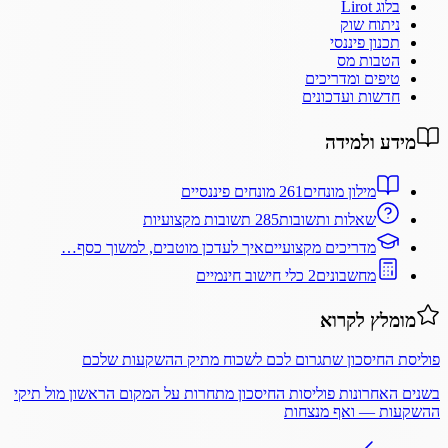
בלוג Lirot
ניתוח שוק
תכנון פיננסי
הטבות מס
טיפים ומדריכים
חדשות ועדכונים
מידע ולמידה
מילון מונחים
261 מונחים פיננסיים
שאלות ותשובות
285 תשובות מקצועיות
מדריכים מקצועיים
איך לעדכן מוטבים, למשוך כסף…
מחשבונים
2 כלי חישוב חינמיים
מומלץ לקרוא
פוליסת החיסכון שתגרום לכם לשכוח מתיק ההשקעות שלכם
בשנים האחרונות פוליסות החיסכון מתחרות על המקום הראשון מול תיקי
ההשקעות — ואף מנצחות