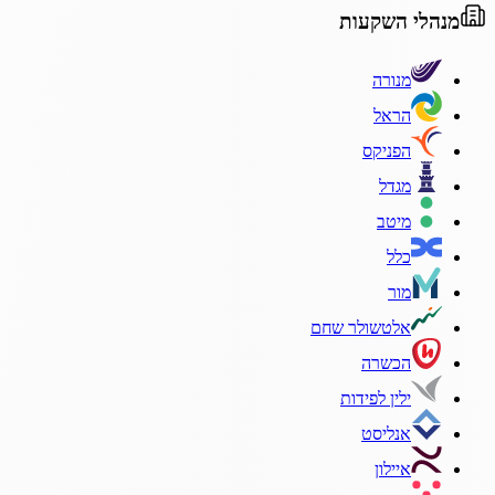
מנהלי השקעות
מנורה
הראל
הפניקס
מגדל
מיטב
כלל
מור
אלטשולר שחם
הכשרה
ילין לפידות
אנליסט
איילון