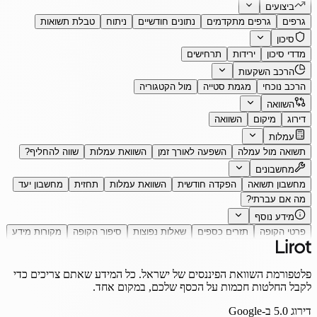
ביצועים
גרפים
גרפים מתקדמים
נתונים חודשיים
ניתוח
טבלת תשואות
סיכון
מדדי סיכון
ירידות
תרחישים
הרכב השקעות
הרכב נוכחי
מגמת סטייה
מול הקטגוריה
השוואה
דירוג
מיקום
השוואה
עמלות
תשואה מול עמלה
השפעה לאורך זמן
השוואת עמלות
שווה להחליף?
מחשבונים
מחשבון תשואה
הפקדה חודשית
השוואת עמלות
תחזית
מחשבון יעד
מה אם עברתי?
מידע נוסף
פרטי הקופה
תזרים כספים
שאלות נפוצות
סיפור הקופה
מקורות מידע
פלטפורמת השוואת הפיננסים של ישראל. כל המידע שאתם צריכים כדי
לקבל החלטות חכמות על הכסף שלכם, במקום אחד.
דירוג
5.0
ב-Google