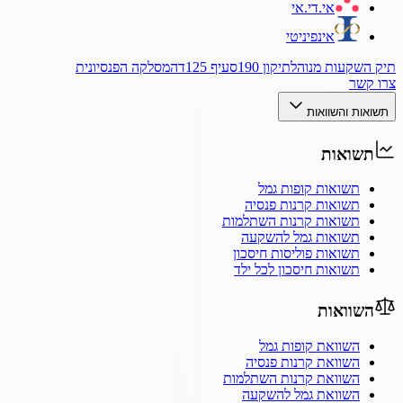
אי.די.אי
אינפיניטי
תיק השקעות מנוהל
תיקון 190
סעיף 125ד
המסלקה הפנסיונית
צרו קשר
תשואות והשוואות
תשואות
תשואות קופות גמל
תשואות קרנות פנסיה
תשואות קרנות השתלמות
תשואות גמל להשקעה
תשואות פוליסות חיסכון
תשואות חיסכון לכל ילד
השוואות
השוואת קופות גמל
השוואת קרנות פנסיה
השוואת קרנות השתלמות
השוואת גמל להשקעה