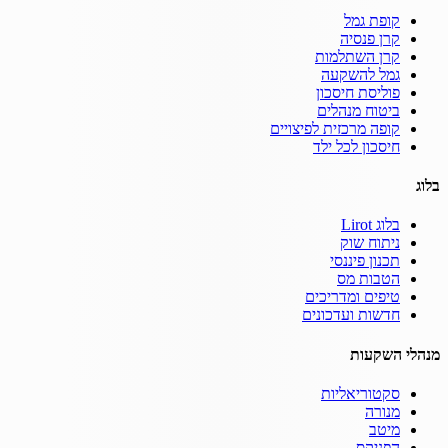
קופת גמל
קרן פנסיה
קרן השתלמות
גמל להשקעה
פוליסת חיסכון
ביטוח מנהלים
קופה מרכזית לפיצויים
חיסכון לכל ילד
בלוג
בלוג Lirot
ניתוח שוק
תכנון פיננסי
הטבות מס
טיפים ומדריכים
חדשות ועדכונים
מנהלי השקעות
סקטוריאליות
מנורה
מיטב
הפניקס