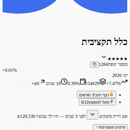
כלל תקציבית
★
★
★
★
★
מספר קופה
1284
‎+0.01%
יוני 2026
‎+7.47%
29
#
54
/
%
0.39
18 שנים
₪0
+
רצף חיובי
3 חודשים
מעל לממוצע
6/12
אם היית משקיע
לפני 3 שנים
— היו לך עכשיו
120,530
₪
פרטים והצטרפות