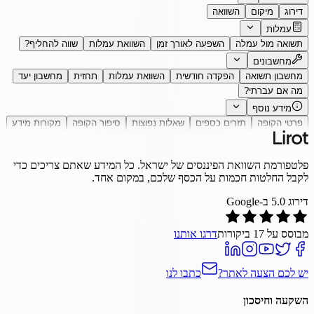
דירוג
מיקום
השוואה
עמלות
תשואה מול עמלה
השפעה לאורך זמן
השוואת עמלות
שווה להחליף?
מחשבונים
מחשבון תשואה
הפקדה חודשית
השוואת עמלות
תחזית
מחשבון יעד
מה אם עברתי?
מידע נוסף
פרטי הקופה
תזרים כספים
שאלות נפוצות
סיפור הקופה
מקורות מידע
פלטפורמת השוואת הפיננסים של ישראל. כל המידע שאתם צריכים כדי
לקבל החלטות חכמות על הכסף שלכם, במקום אחד.
דירוג
5.0
ב-Google
מבוסס על
17
ביקורות
דרגו אותנו
יש לכם הצעה לאתר?
כתבו לנו
השקעה וחיסכון