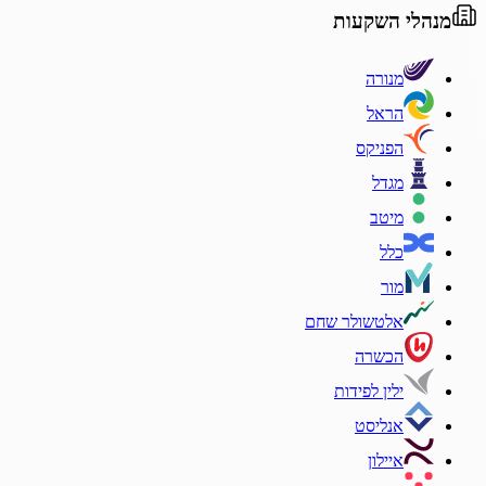
מנהלי השקעות
מנורה
הראל
הפניקס
מגדל
מיטב
כלל
מור
אלטשולר שחם
הכשרה
ילין לפידות
אנליסט
איילון