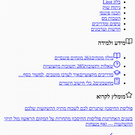
בלוג Lirot
ניתוח שוק
תכנון פיננסי
הטבות מס
טיפים ומדריכים
חדשות ועדכונים
מידע ולמידה
מילון מונחים
261 מונחים פיננסיים
שאלות ותשובות
285 תשובות מקצועיות
מדריכים מקצועיים
איך לעדכן מוטבים, למשוך כסף…
מחשבונים
2 כלי חישוב חינמיים
מומלץ לקרוא
פוליסת החיסכון שתגרום לכם לשכוח מתיק ההשקעות שלכם
בשנים האחרונות פוליסות החיסכון מתחרות על המקום הראשון מול תיקי
ההשקעות — ואף מנצחות