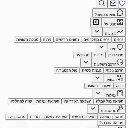
מצאתם
טעות?
מבט על
ביצועים
גרפים
גרפים מתקדמים
נתונים חודשיים
ניתוח
טבלת תשואות
סיכון
מדדי סיכון
ירידות
תרחישים
הרכב השקעות
הרכב נוכחי
מגמת סטייה
מול הקטגוריה
השוואה
דירוג
מיקום
השוואה
עמלות
תשואה מול עמלה
השפעה לאורך זמן
השוואת עמלות
שווה להחליף?
מחשבונים
מחשבון תשואה
הפקדה חודשית
השוואת עמלות
תחזית
מחשבון יעד
מה אם עברתי?