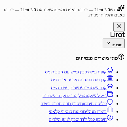
חדש
Lirot 3.0
— ייתכנו באגים זמניים
השקנו את
Lirot 3.0
— ייתכנו
באגים ותקלות זמניות.
מוצרים
סוגי מוצרים פנסיונים
קופת גמל
חיסכון גמיש עם הטבות מס
קרן פנסיה
פנסיה מקיפה או כללית
קרן השתלמות
6 שנים, פטור ממס
גמל להשקעה
נזיל, עד התקרה השנתית
פוליסת חיסכון
חיסכון תחת חברת ביטוח
ביטוח מנהלים
ביטוח פנסיוני קלאסי
חיסכון לכל ילד
חיסכון למען הילדים