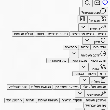
מצאתם
טעות?
מבט על
ביצועים
גרפים
גרפים מתקדמים
נתונים חודשיים
ניתוח
טבלת תשואות
סיכון
מדדי סיכון
ירידות
תרחישים
הרכב השקעות
הרכב נוכחי
מגמת סטייה
מול הקטגוריה
השוואה
דירוג
מיקום
השוואה
עמלות
תשואה מול עמלה
השפעה לאורך זמן
השוואת עמלות
שווה להחליף?
מחשבונים
מחשבון תשואה
הפקדה חודשית
השוואת עמלות
תחזית
מחשבון יעד
מה אם עברתי?