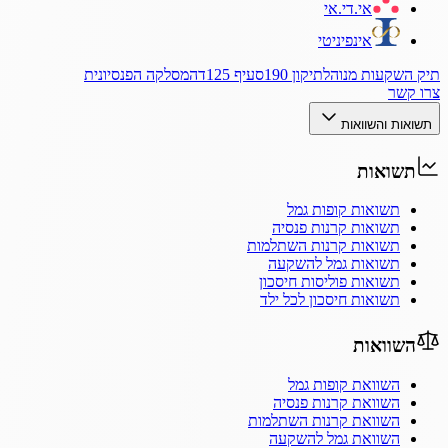
אי.די.אי
אינפיניטי
תיק השקעות מנוהל
תיקון 190
סעיף 125ד
המסלקה הפנסיונית
צרו קשר
תשואות והשוואות
תשואות
תשואות קופות גמל
תשואות קרנות פנסיה
תשואות קרנות השתלמות
תשואות גמל להשקעה
תשואות פוליסות חיסכון
תשואות חיסכון לכל ילד
השוואות
השוואת קופות גמל
השוואת קרנות פנסיה
השוואת קרנות השתלמות
השוואת גמל להשקעה