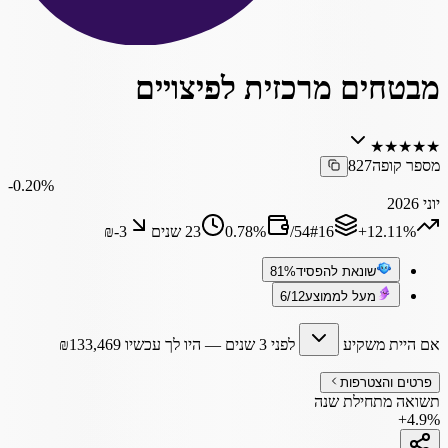
מבטחים מרכזית לפיצויים
★
★
★
★
★
מספר קופה
827
‎-0.20%
יוני 2026
‎+12.11%
16
#
54
/
%
0.78
23 שנים
₪‎-3
שונאת להפסיד
81%
מעל לממוצע
6/12
אם היית משקיע
לפני 3 שנים
— היו לך עכשיו
133,469
₪
פרטים והצטרפות
תשואה מתחילת שנה
+4.9%