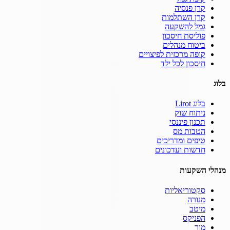
קרן פנסיה
קרן השתלמות
גמל להשקעה
פוליסת חיסכון
ביטוח מנהלים
קופה מרכזית לפיצויים
חיסכון לכל ילד
בלוג
בלוג Lirot
ניתוח שוק
תכנון פיננסי
הטבות מס
טיפים ומדריכים
חדשות ועדכונים
מנהלי השקעות
סקטוריאליות
מנורה
מיטב
הפניקס
מור