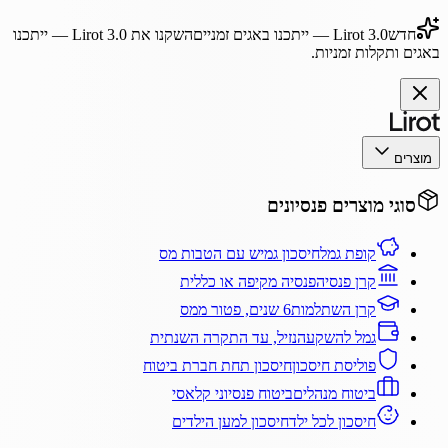
חדש
Lirot 3.0
— ייתכנו באגים זמניים
השקנו את
Lirot 3.0
— ייתכנו
באגים ותקלות זמניות.
מוצרים
סוגי מוצרים פנסיונים
קופת גמל
חיסכון גמיש עם הטבות מס
קרן פנסיה
פנסיה מקיפה או כללית
קרן השתלמות
6 שנים, פטור ממס
גמל להשקעה
נזיל, עד התקרה השנתית
פוליסת חיסכון
חיסכון תחת חברת ביטוח
ביטוח מנהלים
ביטוח פנסיוני קלאסי
חיסכון לכל ילד
חיסכון למען הילדים