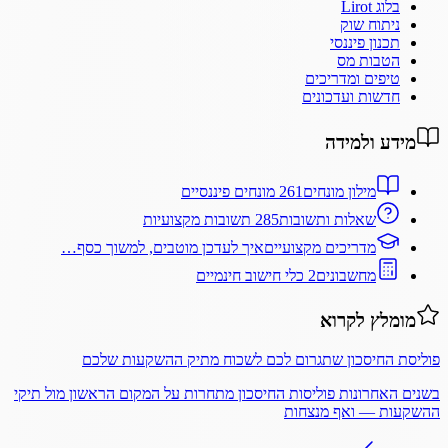
בלוג Lirot
ניתוח שוק
תכנון פיננסי
הטבות מס
טיפים ומדריכים
חדשות ועדכונים
מידע ולמידה
מילון מונחים
261 מונחים פיננסיים
שאלות ותשובות
285 תשובות מקצועיות
מדריכים מקצועיים
איך לעדכן מוטבים, למשוך כסף…
מחשבונים
2 כלי חישוב חינמיים
מומלץ לקרוא
פוליסת החיסכון שתגרום לכם לשכוח מתיק ההשקעות שלכם
בשנים האחרונות פוליסות החיסכון מתחרות על המקום הראשון מול תיקי
ההשקעות — ואף מנצחות