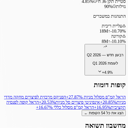
סטיית תקן 36 ח׳
4.85%
נזילות
90%
התנהגות במשברים
עליית ריבית
18
M
↑
‎-10.70%
קורונה
8
M
↑
‎-10.10%
רבעון חדש —
Q2 2026
לעומת
Q1 2026
+
4.9
%
קופות דומות
הראל קמ"פ מסלול מניות
‎+27.87%
הפניקס מרכזית לפיצויים מחקה מדדי
מניות
‎+20.85%
אינפיניטי פיצויים סל מניות
‎+20.53%
הראל קופה לפנסיה
תקציבית
‎+16.95%
הראל קמ"פ מסלול כללי
‎+16.67%
הצג את כל
54
הקופות ←
מחשבון תשואה