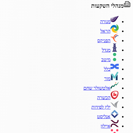
מנהלי השקעות
מנורה
הראל
הפניקס
מגדל
מיטב
כלל
מור
אלטשולר שחם
הכשרה
ילין לפידות
אנליסט
איילון