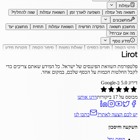
עמלות
תשואה מול עמלה
השפעה לאורך זמן
השוואת עמלות
שווה להחליף?
מחשבונים
מחשבון תשואה
הפקדה חודשית
השוואת עמלות
תחזית
מחשבון יעד
מה אם עברתי?
מידע נוסף
פרטי הקופה
תזרים כספים
שאלות נפוצות
סיפור הקופה
מקורות מידע
פלטפורמת השוואת הפיננסים של ישראל. כל המידע שאתם צריכים כדי
לקבל החלטות חכמות על הכסף שלכם, במקום אחד.
דירוג
5.0
ב-Google
מבוסס על
17
ביקורות
דרגו אותנו
יש לכם הצעה לאתר?
כתבו לנו
השקעה וחיסכון
קופת גמל