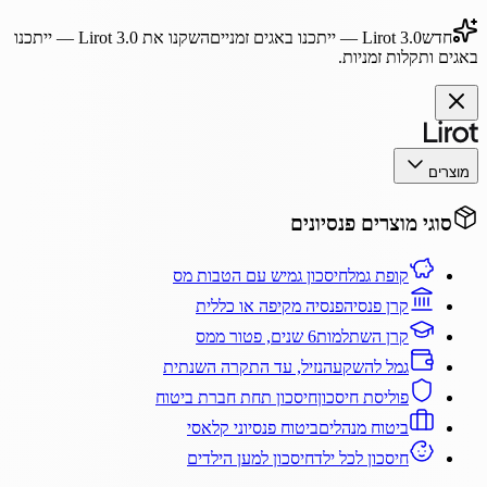
חדש
Lirot 3.0
— ייתכנו באגים זמניים
השקנו את
Lirot 3.0
— ייתכנו
באגים ותקלות זמניות.
מוצרים
סוגי מוצרים פנסיונים
קופת גמל
חיסכון גמיש עם הטבות מס
קרן פנסיה
פנסיה מקיפה או כללית
קרן השתלמות
6 שנים, פטור ממס
גמל להשקעה
נזיל, עד התקרה השנתית
פוליסת חיסכון
חיסכון תחת חברת ביטוח
ביטוח מנהלים
ביטוח פנסיוני קלאסי
חיסכון לכל ילד
חיסכון למען הילדים