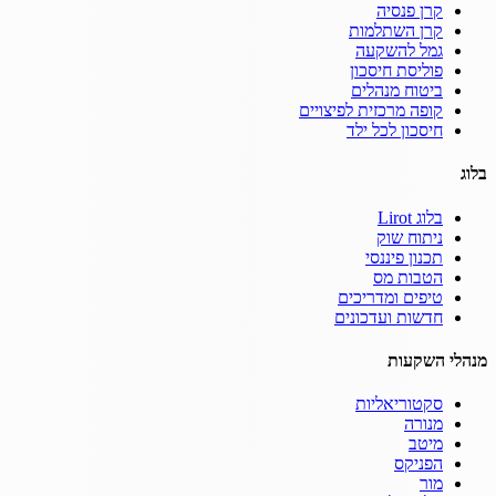
קרן פנסיה
קרן השתלמות
גמל להשקעה
פוליסת חיסכון
ביטוח מנהלים
קופה מרכזית לפיצויים
חיסכון לכל ילד
בלוג
בלוג Lirot
ניתוח שוק
תכנון פיננסי
הטבות מס
טיפים ומדריכים
חדשות ועדכונים
מנהלי השקעות
סקטוריאליות
מנורה
מיטב
הפניקס
מור