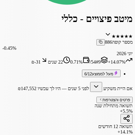
מיטב פיצויים - כללי
★
★
★
★
★
מספר קופה
886
‎-0.45%
יוני 2026
‎+14.07%
9
#
54
/
%
0.71
22 שנים
₪‎-31
מעל לממוצע
6/12
אם היית משקיע
לפני 5 שנים
— היו לך עכשיו
147,552
₪
פרטים והצטרפות
תשואה מתחילת שנה
+5.5%
תשואה 12 חודשים
+14.1%