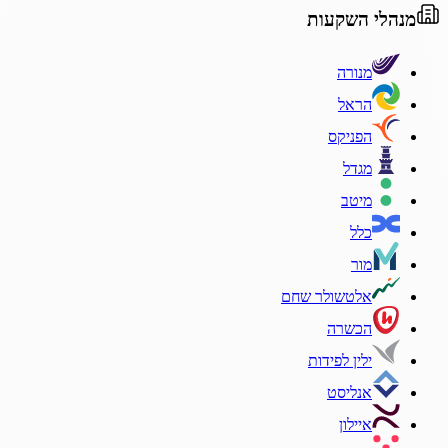
מנהלי השקעות
מנורה
הראל
הפניקס
מגדל
מיטב
כלל
מור
אלטשולר שחם
הכשרה
ילין לפידות
אנליסט
איילון