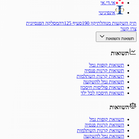
אי.די.אי
אינפיניטי
תיק השקעות מנוהל
תיקון 190
סעיף 125ד
המסלקה הפנסיונית
צרו קשר
תשואות והשוואות
תשואות
תשואות קופות גמל
תשואות קרנות פנסיה
תשואות קרנות השתלמות
תשואות גמל להשקעה
תשואות פוליסות חיסכון
תשואות חיסכון לכל ילד
השוואות
השוואת קופות גמל
השוואת קרנות פנסיה
השוואת קרנות השתלמות
השוואת גמל להשקעה