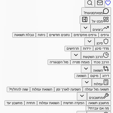
מצאתם
טעות?
מבט על
ביצועים
גרפים
גרפים מתקדמים
נתונים חודשיים
ניתוח
טבלת תשואות
סיכון
מדדי סיכון
ירידות
תרחישים
הרכב השקעות
הרכב נוכחי
מגמת סטייה
מול הקטגוריה
השוואה
דירוג
מיקום
השוואה
עמלות
תשואה מול עמלה
השפעה לאורך זמן
השוואת עמלות
שווה להחליף?
מחשבונים
מחשבון תשואה
הפקדה חודשית
השוואת עמלות
תחזית
מחשבון יעד
מה אם עברתי?