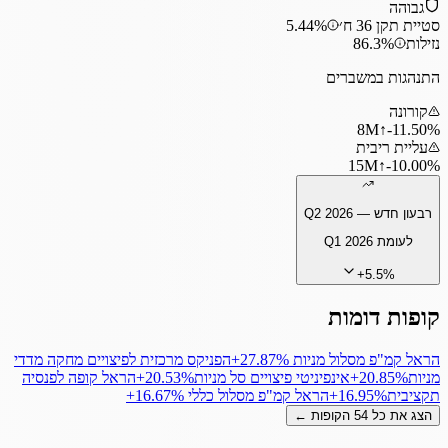
גבוהה
סטיית תקן 36 ח׳
5.44%
נזילות
86.3%
התנהגות במשברים
קורונה
8
M
↑
‎-11.50%
עליית ריבית
15
M
↑
‎-10.00%
רבעון חדש —
Q2 2026
לעומת
Q1 2026
+
5.5
%
קופות דומות
הראל קמ"פ מסלול מניות
‎+27.87%
הפניקס מרכזית לפיצויים מחקה מדדי
מניות
‎+20.85%
אינפיניטי פיצויים סל מניות
‎+20.53%
הראל קופה לפנסיה
תקציבית
‎+16.95%
הראל קמ"פ מסלול כללי
‎+16.67%
הצג את כל
54
הקופות ←