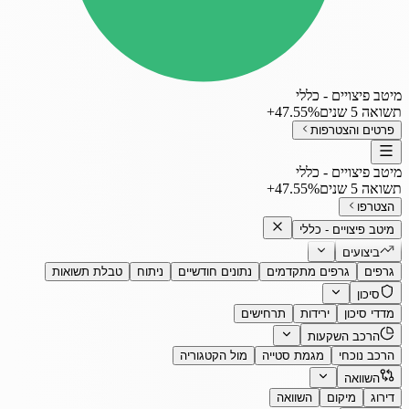
מיטב פיצויים - כללי
תשואה 5 שנים
‎+47.55%
פרטים והצטרפות
מיטב פיצויים - כללי
תשואה 5 שנים
‎+47.55%
הצטרפו
מיטב פיצויים - כללי
ביצועים
גרפים
גרפים מתקדמים
נתונים חודשיים
ניתוח
טבלת תשואות
סיכון
מדדי סיכון
ירידות
תרחישים
הרכב השקעות
הרכב נוכחי
מגמת סטייה
מול הקטגוריה
השוואה
דירוג
מיקום
השוואה