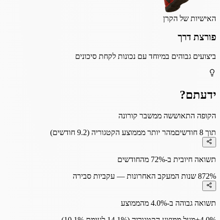
האישיות של הקרן
פורצת דרך
ביצועים גבוהים במיוחד עם נכונות לקחת סיכונים
ידעתם?
הקופה התאוששה ממשבר קורונה
תוך 8 חודשים
מהר יותר מממוצע הקטגוריה (9.2 חודשים)
תשואה חיובית ב-72% מהחודשים
72%
8 שנות המעקב האחרונות — עקביות סבירה
תשואה גבוהה ב-4.0% מהממוצע
+4.0%
מעל ממוצע הקטגוריה (14.1% לעומת 10.1%)