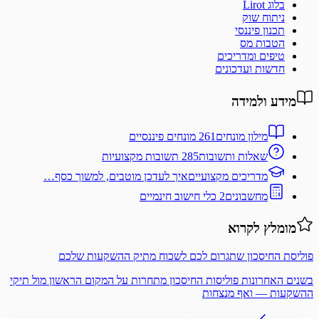
בלוג Lirot
ניתוח שוק
תכנון פיננסי
הטבות מס
טיפים ומדריכים
חדשות ועדכונים
מידע ולמידה
מילון מונחים
261 מונחים פיננסיים
שאלות ותשובות
285 תשובות מקצועיות
מדריכים מקצועיים
איך לעדכן מוטבים, למשוך כסף…
מחשבונים
2 כלי חישוב חינמיים
מומלץ לקרוא
פוליסת החיסכון שתגרום לכם לשכוח מתיק ההשקעות שלכם
בשנים האחרונות פוליסות החיסכון מתחרות על המקום הראשון מול תיקי
ההשקעות — ואף מנצחות