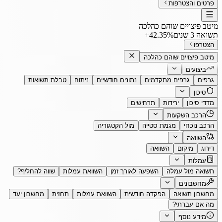
פרטים והצטרפות
מיטב פיצויים שוהם כהלכה
תשואה 3 שנים
‎+42.35%
הצטרפו
מיטב פיצויים שוהם כהלכה
ביצועים
גרפים
גרפים מתקדמים
נתונים חודשיים
ניתוח
טבלת תשואות
סיכון
מדדי סיכון
ירידות
תרחישים
הרכב השקעות
הרכב נוכחי
מגמת סטייה
מול הקטגוריה
השוואה
דירוג
מיקום
השוואה
עמלות
תשואה מול עמלה
השפעה לאורך זמן
השוואת עמלות
שווה להחליף?
מחשבונים
מחשבון תשואה
הפקדה חודשית
השוואת עמלות
תחזית
מחשבון יעד
מה אם עברתי?
מידע נוסף