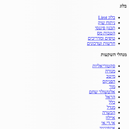
בלוג
בלוג Lirot
ניתוח שוק
תכנון פיננסי
הטבות מס
טיפים ומדריכים
חדשות ועדכונים
מנהלי השקעות
סקטוריאליות
מנורה
מיטב
הפניקס
מור
אלטשולר שחם
הראל
כלל
מגדל
הכשרה
איילון
אי.די.אי
אינפיניטי