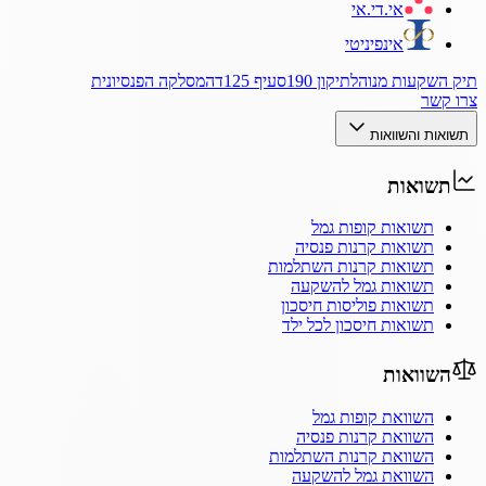
אי.די.אי
אינפיניטי
תיק השקעות מנוהל
תיקון 190
סעיף 125ד
המסלקה הפנסיונית
צרו קשר
תשואות והשוואות
תשואות
תשואות קופות גמל
תשואות קרנות פנסיה
תשואות קרנות השתלמות
תשואות גמל להשקעה
תשואות פוליסות חיסכון
תשואות חיסכון לכל ילד
השוואות
השוואת קופות גמל
השוואת קרנות פנסיה
השוואת קרנות השתלמות
השוואת גמל להשקעה