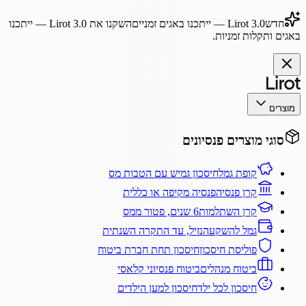
חדש
Lirot 3.0
— ייתכנו באגים זמניים
השקנו את
Lirot 3.0
— ייתכנו
באגים ותקלות זמניות.
מוצרים
סוגי מוצרים פנסיונים
קופת גמל
חיסכון גמיש עם הטבות מס
קרן פנסיה
פנסיה מקיפה או כללית
קרן השתלמות
6 שנים, פטור ממס
גמל להשקעה
נזיל, עד התקרה השנתית
פוליסת חיסכון
חיסכון תחת חברת ביטוח
ביטוח מנהלים
ביטוח פנסיוני קלאסי
חיסכון לכל ילד
חיסכון למען הילדים