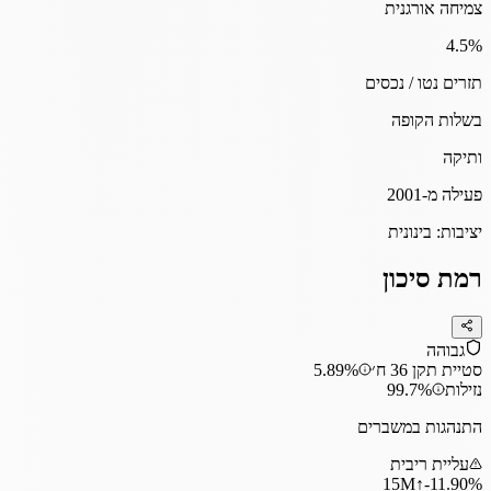
צמיחה אורגנית
4.5
%
תזרים נטו / נכסים
בשלות הקופה
ותיקה
פעילה מ-2001
יציבות:
בינונית
רמת סיכון
גבוהה
סטיית תקן 36 ח׳
5.89%
נזילות
99.7%
התנהגות במשברים
עליית ריבית
15
M
↑
‎-11.90%