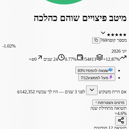
מיטב פיצויים שוהם כהלכה
★
★
★
★
★
מספר קופה
769
‎-1.02%
יוני 2026
‎+12.87%
13
#
54
/
%
0.77
24 שנים
₪0
+
שונאת להפסיד
83%
מעל לממוצע
7/12
אם היית משקיע
לפני 3 שנים
— היו לך עכשיו
142,352
₪
פרטים והצטרפות
תשואה מתחילת שנה
+4.6%
תשואה 12 חודשים