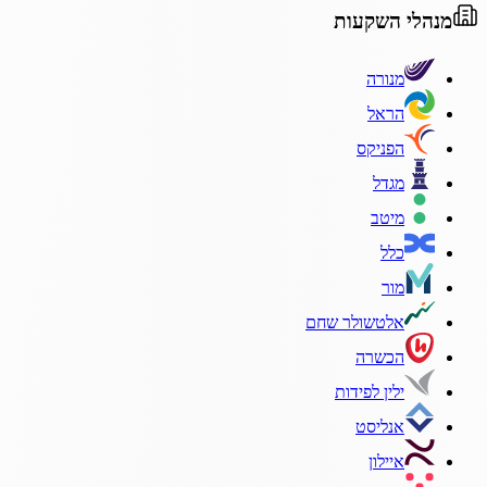
מנהלי השקעות
מנורה
הראל
הפניקס
מגדל
מיטב
כלל
מור
אלטשולר שחם
הכשרה
ילין לפידות
אנליסט
איילון