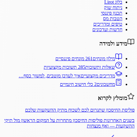
בלוג Lirot
ניתוח שוק
תכנון פיננסי
הטבות מס
טיפים ומדריכים
חדשות ועדכונים
מידע ולמידה
מילון מונחים
261 מונחים פיננסיים
שאלות ותשובות
285 תשובות מקצועיות
מדריכים מקצועיים
איך לעדכן מוטבים, למשוך כסף…
מחשבונים
2 כלי חישוב חינמיים
מומלץ לקרוא
פוליסת החיסכון שתגרום לכם לשכוח מתיק ההשקעות שלכם
בשנים האחרונות פוליסות החיסכון מתחרות על המקום הראשון מול תיקי
ההשקעות — ואף מנצחות