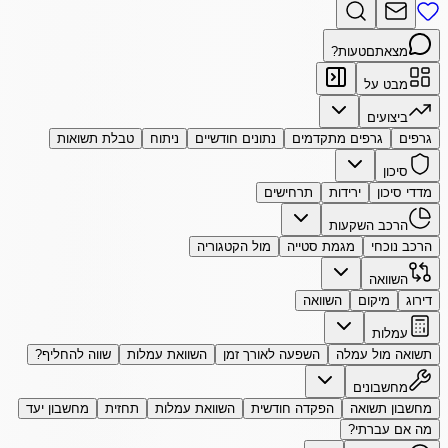
מצאתם
טעות?
מבט על
ביצועים
גרפים
גרפים מתקדמים
נתונים חודשיים
ניתוח
טבלת תשואות
סיכון
מדדי סיכון
ירידות
תרחישים
הרכב השקעות
הרכב נוכחי
מגמת סטייה
מול הקטגוריה
השוואה
דירוג
מיקום
השוואה
עמלות
תשואה מול עמלה
השפעה לאורך זמן
השוואת עמלות
שווה להחליף?
מחשבונים
מחשבון תשואה
הפקדה חודשית
השוואת עמלות
תחזית
מחשבון יעד
מה אם עברתי?