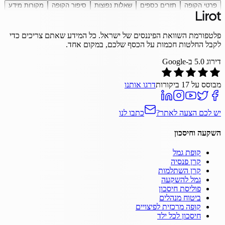
פרטי הקופה
תזרים כספים
שאלות נפוצות
סיפור הקופה
מקורות מידע
פלטפורמת השוואת הפיננסים של ישראל. כל המידע שאתם צריכים כדי
לקבל החלטות חכמות על הכסף שלכם, במקום אחד.
דירוג
5.0
ב-Google
מבוסס על
17
ביקורות
דרגו אותנו
יש לכם הצעה לאתר?
כתבו לנו
השקעה וחיסכון
קופת גמל
קרן פנסיה
קרן השתלמות
גמל להשקעה
פוליסת חיסכון
ביטוח מנהלים
קופה מרכזית לפיצויים
חיסכון לכל ילד