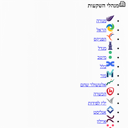
מנהלי השקעות
מנורה
הראל
הפניקס
מגדל
מיטב
כלל
מור
אלטשולר שחם
הכשרה
ילין לפידות
אנליסט
איילון