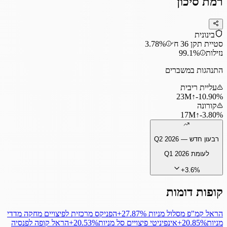
רמת סיכון
בינונית
סטיית תקן 36 ח׳
3.78%
נזילות
99.1%
התנהגות במשברים
עליית ריבית
23
M
↑
‎-10.90%
קורונה
17
M
↑
‎-3.80%
רבעון חדש —
Q2 2026
לעומת
Q1 2026
+
3.6
%
קופות דומות
הראל קמ"פ מסלול מניות
‎+27.87%
הפניקס מרכזית לפיצויים מחקה מדדי
מניות
‎+20.85%
אינפיניטי פיצויים סל מניות
‎+20.53%
הראל קופה לפנסיה