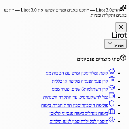
חדש
Lirot 3.0
— ייתכנו באגים זמניים
השקנו את
Lirot 3.0
— ייתכנו
באגים ותקלות זמניות.
מוצרים
סוגי מוצרים פנסיונים
קופת גמל
חיסכון גמיש עם הטבות מס
קרן פנסיה
פנסיה מקיפה או כללית
קרן השתלמות
6 שנים, פטור ממס
גמל להשקעה
נזיל, עד התקרה השנתית
פוליסת חיסכון
חיסכון תחת חברת ביטוח
ביטוח מנהלים
ביטוח פנסיוני קלאסי
חיסכון לכל ילד
חיסכון למען הילדים