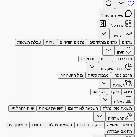
מצאתם
טעות?
מבט על
ביצועים
גרפים
גרפים מתקדמים
נתונים חודשיים
ניתוח
טבלת תשואות
סיכון
מדדי סיכון
ירידות
תרחישים
הרכב השקעות
הרכב נוכחי
מגמת סטייה
מול הקטגוריה
השוואה
דירוג
מיקום
השוואה
עמלות
תשואה מול עמלה
השפעה לאורך זמן
השוואת עמלות
שווה להחליף?
מחשבונים
מחשבון תשואה
הפקדה חודשית
השוואת עמלות
תחזית
מחשבון יעד
מה אם עברתי?