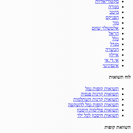
סקטוריאליות
מנורה
מיטב
הפניקס
מור
אלטשולר שחם
הראל
כלל
מגדל
הכשרה
איילון
אי.די.אי
אינפיניטי
לוח תשואות
תשואות קופות גמל
תשואות קרנות פנסיה
תשואות קרנות השתלמות
תשואות קופות גמל להשקעה
תשואות פוליסות חיסכון
תשואות חיסכון לכל ילד
השוואת קופות