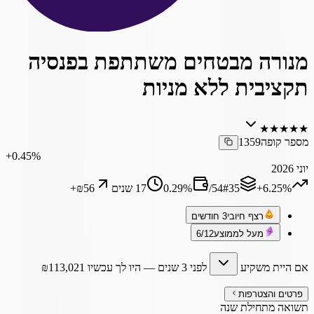
מנורה מבטחים משתתפת בפנסיה
תקציבית ללא מניות
★
★
★
★
★
מספר קופה
1359
‎+0.45%
יוני 2026
‎+6.25%
35
#
54
/
%
0.29
17 שנים
₪56
+
רצף חיובי
3 חודשים
מעל לממוצע
6/12
אם היית משקיע
לפני 3 שנים
— היו לך עכשיו
113,021
₪
פרטים והצטרפות
תשואה מתחילת שנה