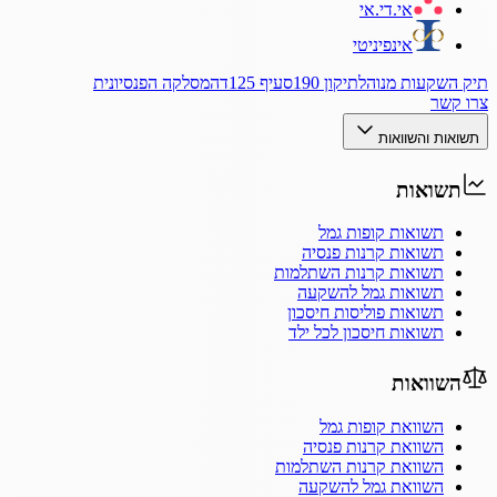
אי.די.אי
אינפיניטי
תיק השקעות מנוהל
תיקון 190
סעיף 125ד
המסלקה הפנסיונית
צרו קשר
תשואות והשוואות
תשואות
תשואות קופות גמל
תשואות קרנות פנסיה
תשואות קרנות השתלמות
תשואות גמל להשקעה
תשואות פוליסות חיסכון
תשואות חיסכון לכל ילד
השוואות
השוואת קופות גמל
השוואת קרנות פנסיה
השוואת קרנות השתלמות
השוואת גמל להשקעה