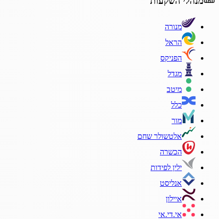
מנהלי השקעות
מנורה
הראל
הפניקס
מגדל
מיטב
כלל
מור
אלטשולר שחם
הכשרה
ילין לפידות
אנליסט
איילון
אי.די.אי