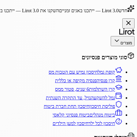
חדש
Lirot 3.0
— ייתכנו באגים זמניים
השקנו את
Lirot 3.0
— ייתכנו בא
מוצרים
סוגי מוצרים פנסיונים
קופת גמל
חיסכון גמיש עם הטבות מס
קרן פנסיה
פנסיה מקיפה או כללית
קרן השתלמות
6 שנים, פטור ממס
גמל להשקעה
נזיל, עד התקרה השנתית
פוליסת חיסכון
חיסכון תחת חברת ביטוח
ביטוח מנהלים
ביטוח פנסיוני קלאסי
חיסכון לכל ילד
חיסכון למען הילדים