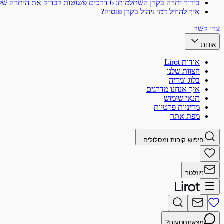
בירור יתרה בקרן השתלמות: 6 דרכים פשוטות לבדוק את היתרה שלך
איך להוזיל דמי ניהול בקרן פנסיה?
צרו קשר
אודות
אודות Lirot
הצוות שלנו
בלוג ומדיה
איך אנחנו מדרגים
תנאי שימוש
מדיניות פרטיות
מפת אתר
חיפוש קופות ומסלולים..
ניוזלטר
מצאתם
טעות?