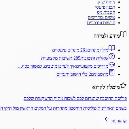
ניתוח שוק
תכנון פיננסי
הטבות מס
טיפים ומדריכים
חדשות ועדכונים
מידע ולמידה
מילון מונחים
261 מונחים פיננסיים
שאלות ותשובות
285 תשובות מקצועיות
מדריכים מקצועיים
איך לעדכן מוטבים, למשוך כסף…
מחשבונים
2 כלי חישוב חינמיים
מומלץ לקרוא
פוליסת החיסכון שתגרום לכם לשכוח מתיק ההשקעות שלכם
בשנים האחרונות פוליסות החיסכון מתחרות על המקום הראשון מול תיקי 
קראו עוד