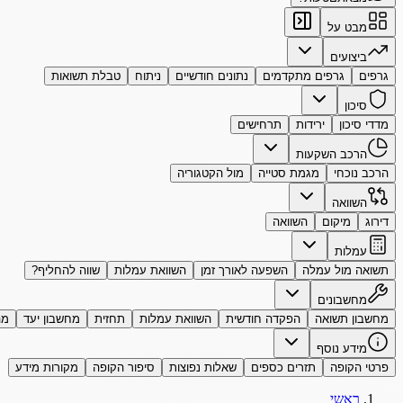
מבט על
ביצועים
גרפים
גרפים מתקדמים
נתונים חודשיים
ניתוח
טבלת תשואות
סיכון
מדדי סיכון
ירידות
תרחישים
הרכב השקעות
הרכב נוכחי
מגמת סטייה
מול הקטגוריה
השוואה
דירוג
מיקום
השוואה
עמלות
תשואה מול עמלה
השפעה לאורך זמן
השוואת עמלות
שווה להחליף?
מחשבונים
מחשבון תשואה
הפקדה חודשית
השוואת עמלות
תחזית
מחשבון יעד
מה
מידע נוסף
פרטי הקופה
תזרים כספים
שאלות נפוצות
סיפור הקופה
מקורות מידע
ראשי