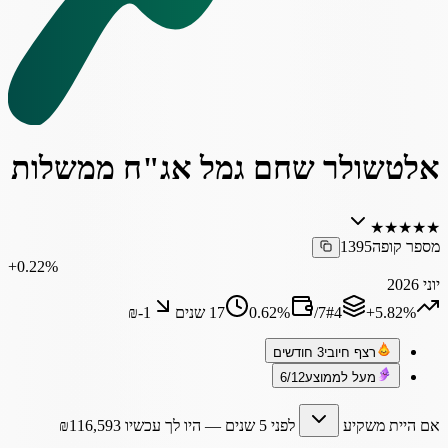
אלטשולר שחם גמל אג"ח ממשלות
★
★
★
★
★
מספר קופה
1395
‎+0.22%
יוני 2026
‎+5.82%
4
#
7
/
%
0.62
17 שנים
₪‎-1
רצף חיובי
3 חודשים
מעל לממוצע
6/12
אם היית משקיע
לפני 5 שנים
— היו לך עכשיו
116,593
₪