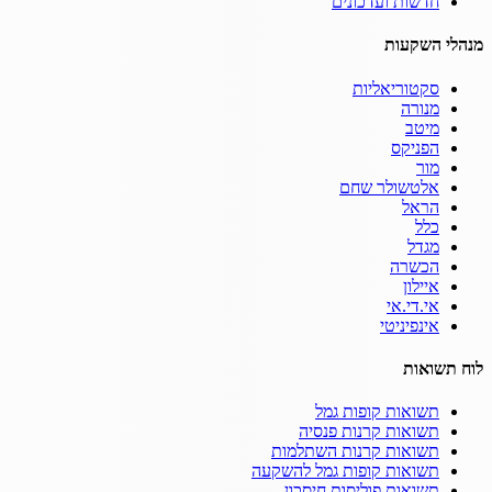
חדשות ועדכונים
מנהלי השקעות
סקטוריאליות
מנורה
מיטב
הפניקס
מור
אלטשולר שחם
הראל
כלל
מגדל
הכשרה
איילון
אי.די.אי
אינפיניטי
לוח תשואות
תשואות קופות גמל
תשואות קרנות פנסיה
תשואות קרנות השתלמות
תשואות קופות גמל להשקעה
תשואות פוליסות חיסכון