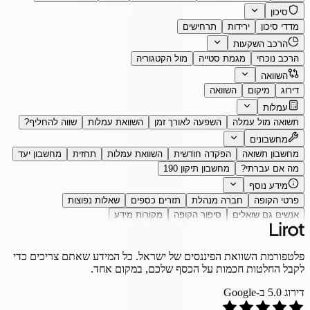
סיכון
מדדי סיכון
ירידות
תרחישים
הרכב השקעות
הרכב נוכחי
מגמת סטייה
מול הקטגוריה
השוואה
דירוג
מיקום
השוואה
עמלות
תשואה מול עמלה
השפעה לאורך זמן
השוואת עמלות
שווה להחליף?
מחשבונים
מחשבון תשואה
הפקדה חודשית
השוואת עמלות
תחזית
מחשבון יעד
מה אם עברתי?
מחשבון תיקון 190
מידע נוסף
פרטי הקופה
חברה מנהלת
תזרים כספים
שאלות נפוצות
אנשים גם שואלים
סיפור הקופה
מקורות מידע
פלטפורמת השוואת הפיננסים של ישראל. כל המידע שאתם צריכים כדי
לקבל החלטות חכמות על הכסף שלכם, במקום אחד.
דירוג
5.0
ב-Google