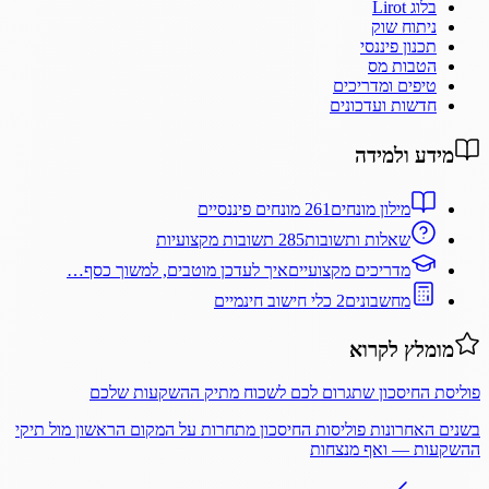
בלוג Lirot
ניתוח שוק
תכנון פיננסי
הטבות מס
טיפים ומדריכים
חדשות ועדכונים
מידע ולמידה
מילון מונחים
261 מונחים פיננסיים
שאלות ותשובות
285 תשובות מקצועיות
מדריכים מקצועיים
איך לעדכן מוטבים, למשוך כסף…
מחשבונים
2 כלי חישוב חינמיים
מומלץ לקרוא
פוליסת החיסכון שתגרום לכם לשכוח מתיק ההשקעות שלכם
בשנים האחרונות פוליסות החיסכון מתחרות על המקום הראשון מול תיקי
ההשקעות — ואף מנצחות