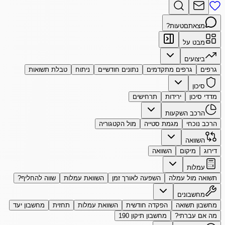
מצאתם
טעות?
מבט על
ביצועים
גרפים
גרפים מתקדמים
נתונים חודשיים
ניתוח
טבלת תשואות
סיכון
מדדי סיכון
ירידות
תרחישים
הרכב השקעות
הרכב נוכחי
מגמת סטייה
מול הקטגוריה
השוואה
דירוג
מיקום
השוואה
עמלות
תשואה מול עמלה
השפעה לאורך זמן
השוואת עמלות
שווה להחליף?
מחשבונים
מחשבון תשואה
הפקדה חודשית
השוואת עמלות
תחזית
מחשבון יעד
מה אם עברתי?
מחשבון תיקון 190