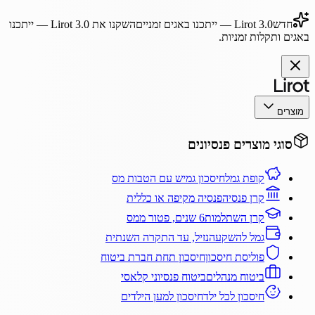
חדש
Lirot 3.0
— ייתכנו באגים זמניים
השקנו את
Lirot 3.0
— ייתכנו
באגים ותקלות זמניות.
מוצרים
סוגי מוצרים פנסיונים
קופת גמל
חיסכון גמיש עם הטבות מס
קרן פנסיה
פנסיה מקיפה או כללית
קרן השתלמות
6 שנים, פטור ממס
גמל להשקעה
נזיל, עד התקרה השנתית
פוליסת חיסכון
חיסכון תחת חברת ביטוח
ביטוח מנהלים
ביטוח פנסיוני קלאסי
חיסכון לכל ילד
חיסכון למען הילדים