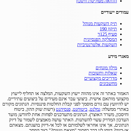
הלוואה מפוליסת חיסכון
עמודים ייעודיים
תיק השקעות מנוהל
תיקון 190
סעיף 125ד
המסלקה הפנסיונית
השקעות אלטרנטיביות
מאגרי מידע
מילון מונחים
שאלות ותשובות
מדריכים מקצועיים
מחשבונים
האמור באתר זה אינו מהווה ייעוץ השקעות, המלצה או תחליף לייעוץ
מקצועי מותאם אישית.
ביצועי עבר אינם מעידים על ביצועים עתידיים.
יש להיוועץ עם גורם מוסמך לפני קבלת החלטות פיננסיות.
הנתונים מקורם
באתרי ממשלה:
גמלנט
,
ביטוחנט
,
פנסיהנט
(רשות שוק ההון, ביטוח
וחיסכון, משרד האוצר).
הנתונים מתעדכנים לפחות אחת לחודש; מועד
העדכון המדויק עשוי להשתנות.
האתר עושה מאמצים לשמור על דיוק
הנתונים, אך אינו אחראי לשלמותם או לכל אי-דיוק בהצגתם.
מצאתם
אי-דיוק? דווחו לנו דרך כפתור "מצאת טעות?" בצד המסך.