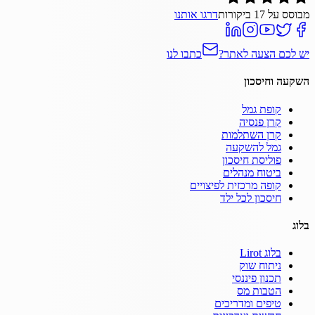
מבוסס על
17
ביקורות
דרגו אותנו
יש לכם הצעה לאתר?
כתבו לנו
השקעה וחיסכון
קופת גמל
קרן פנסיה
קרן השתלמות
גמל להשקעה
פוליסת חיסכון
ביטוח מנהלים
קופה מרכזית לפיצויים
חיסכון לכל ילד
בלוג
בלוג Lirot
ניתוח שוק
תכנון פיננסי
הטבות מס
טיפים ומדריכים