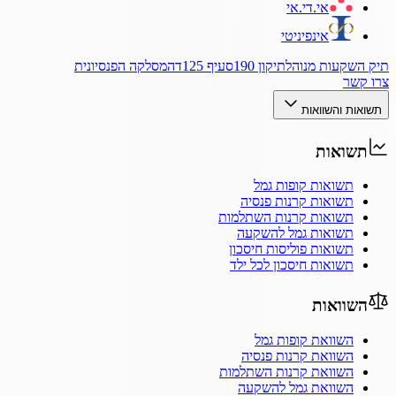
אי.די.אי
אינפיניטי
תיק השקעות מנוהל
תיקון 190
סעיף 125ד
המסלקה הפנסיונית
צרו קשר
תשואות והשוואות
תשואות
תשואות קופות גמל
תשואות קרנות פנסיה
תשואות קרנות השתלמות
תשואות גמל להשקעה
תשואות פוליסות חיסכון
תשואות חיסכון לכל ילד
השוואות
השוואת קופות גמל
השוואת קרנות פנסיה
השוואת קרנות השתלמות
השוואת גמל להשקעה