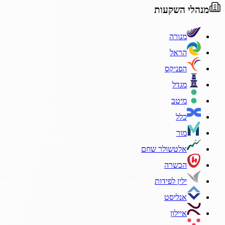
מנהלי השקעות
מנורה
הראל
הפניקס
מגדל
מיטב
כלל
מור
אלטשולר שחם
הכשרה
ילין לפידות
אנליסט
איילון