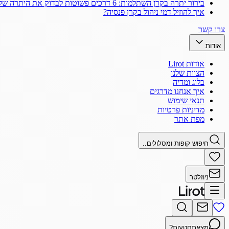
בירור יתרה בקרן השתלמות: 6 דרכים פשוטות לבדוק את היתרה שלך
איך להוזיל דמי ניהול בקרן פנסיה?
צרו קשר
אודות
אודות Lirot
הצוות שלנו
בלוג ומדיה
איך אנחנו מדרגים
תנאי שימוש
מדיניות פרטיות
מפת אתר
חיפוש קופות ומסלולים..
ניוזלטר
מצאתם
טעות?