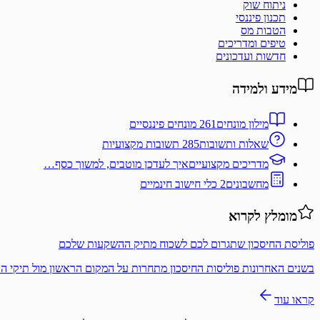
ניתוח שוק
תכנון פיננסי
הטבות מס
טיפים ומדריכים
חדשות ועדכונים
מידע ולמידה
מילון מונחים
261 מונחים פיננסיים
שאלות ותשובות
285 תשובות מקצועיות
מדריכים מקצועיים
איך לעדכן מוטבים, למשוך כסף…
מחשבונים
2 כלי חישוב חינמיים
מומלץ לקרוא
פוליסת החיסכון שתגרום לכם לשכוח מתיק ההשקעות שלכם
בשנים האחרונות פוליסות החיסכון מתחרות על המקום הראשון מול תיקי 
קראו עוד