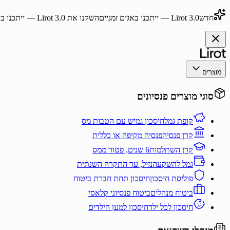
חדש
Lirot 3.0
— ייתכנו באגים זמניים
השקנו את
Lirot 3.0
— ייתכנו בא
מוצרים
סוגי מוצרים פנסיונים
קופת גמל
חיסכון גמיש עם הטבות מס
קרן פנסיה
פנסיה מקיפה או כללית
קרן השתלמות
6 שנים, פטור ממס
גמל להשקעה
נזיל, עד התקרה השנתית
פוליסת חיסכון
חיסכון תחת חברת ביטוח
ביטוח מנהלים
ביטוח פנסיוני קלאסי
חיסכון לכל ילד
חיסכון למען הילדים