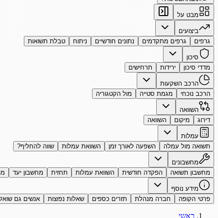
מבט על
ביצועים
גרפים
גרפים מתקדמים
נתונים חודשיים
ניתוח
טבלת תשואות
סיכון
מדדי סיכון
ירידות
תרחישים
הרכב השקעות
הרכב נוכחי
מגמת סטייה
מול הקטגוריה
השוואה
דירוג
מיקום
השוואה
עמלות
תשואה מול עמלה
השפעה לאורך זמן
השוואת עמלות
שווה להחליף?
מחשבונים
מחשבון תשואה
הפקדה חודשית
השוואת עמלות
תחזית
מחשבון יעד
מה
מידע נוסף
פרטי הקופה
חברה מנהלת
תזרים כספים
שאלות נפוצות
אנשים גם שואל
ראשי