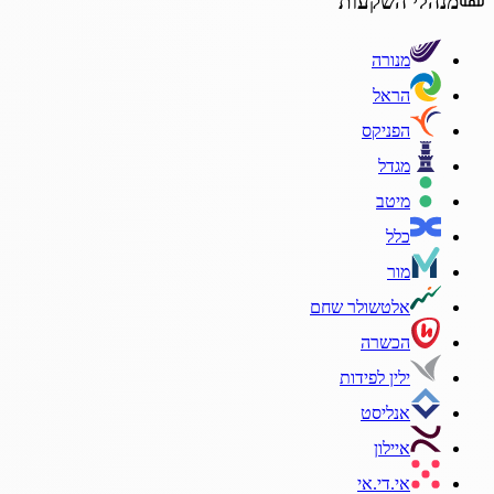
מנהלי השקעות
מנורה
הראל
הפניקס
מגדל
מיטב
כלל
מור
אלטשולר שחם
הכשרה
ילין לפידות
אנליסט
איילון
אי.די.אי