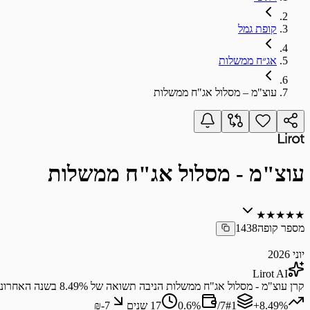
קופת גמל
אג״ח ממשלות
עוצ"מ – מסלול אג"ח ממשלות
עוצ"מ - מסלול אג"ח ממשלות
★
★
★
★
★
מספר קופה
1438
יוני 2026
Lirot AI
קרן
עוצ"מ
-
מסלול
אג"ח
ממשלות
הניבה
תשואה
של
8.49%
בשנה
האחרונ
‎+8.49%
1
#
7
/
%
0.6
17 שנים
₪‎-7