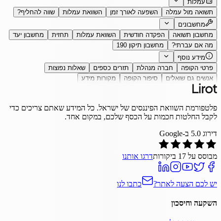
עמלות
תשואה מול עמלה
השפעה לאורך זמן
השוואת עמלות
שווה להחליף?
מחשבונים
מחשבון תשואה
הפקדה חודשית
השוואת עמלות
תחזית
מחשבון יעד
מה אם עברתי?
מחשבון תיקון 190
מידע נוסף
פרטי הקופה
חברה מנהלת
תזרים כספים
שאלות נפוצות
אנשים גם שואלים
סיפור הקופה
מקורות מידע
פלטפורמת השוואת הפיננסים של ישראל. כל המידע שאתם צריכים כדי
לקבל החלטות חכמות על הכסף שלכם, במקום אחד.
דירוג
5.0
ב-Google
מבוסס על
17
ביקורות
דרגו אותנו
יש לכם הצעה לאתר?
כתבו לנו
השקעה וחיסכון