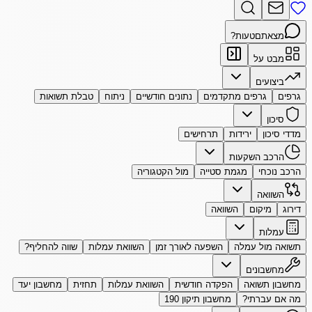
מצאתם
טעות?
מבט על
ביצועים
גרפים
גרפים מתקדמים
נתונים חודשיים
ניתוח
טבלת תשואות
סיכון
מדדי סיכון
ירידות
תרחישים
הרכב השקעות
הרכב נוכחי
מגמת סטייה
מול הקטגוריה
השוואה
דירוג
מיקום
השוואה
עמלות
תשואה מול עמלה
השפעה לאורך זמן
השוואת עמלות
שווה להחליף?
מחשבונים
מחשבון תשואה
הפקדה חודשית
השוואת עמלות
תחזית
מחשבון יעד
מה אם עברתי?
מחשבון תיקון 190