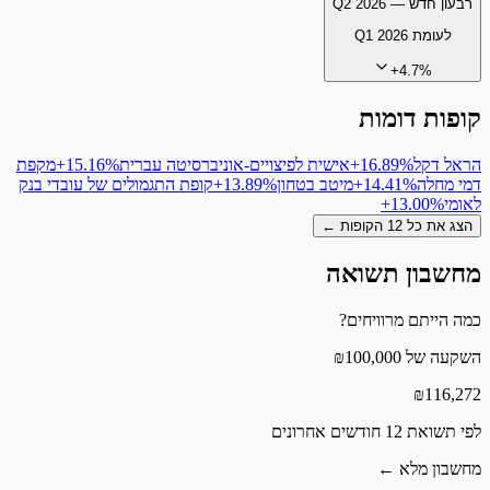
רבעון חדש —
Q2 2026
לעומת
Q1 2026
+
4.7
%
קופות דומות
הראל דקל
‎+16.89%
אישית לפיצויים-אוניברסיטה עברית
‎+15.16%
מקפת
דמי מחלה
‎+14.41%
מיטב בטחון
‎+13.89%
קופת התגמולים של עובדי בנק
לאומי
‎+13.00%
הצג את כל
12
הקופות ←
מחשבון תשואה
כמה הייתם מרוויחים?
השקעה של ₪100,000
₪
116,272
לפי תשואת 12 חודשים אחרונים
מחשבון מלא ←