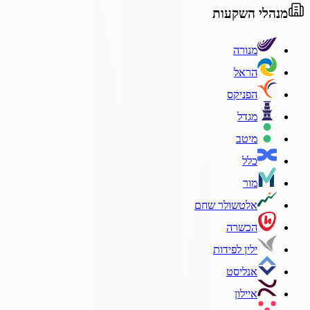
מנהלי השקעות
מנורה
הראל
הפניקס
מגדל
מיטב
כלל
מור
אלטשולר שחם
הכשרה
ילין לפידות
אנליסט
איילון