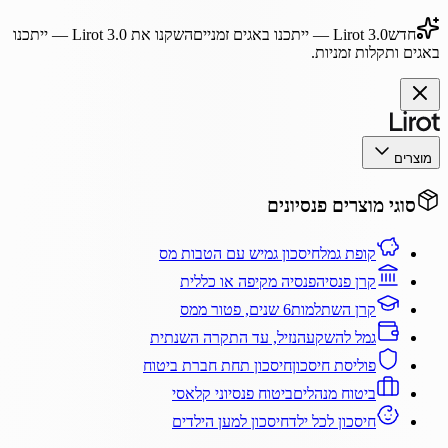
חדש
Lirot 3.0
— ייתכנו באגים זמניים
השקנו את
Lirot 3.0
— ייתכנו
באגים ותקלות זמניות.
מוצרים
סוגי מוצרים פנסיונים
קופת גמל
חיסכון גמיש עם הטבות מס
קרן פנסיה
פנסיה מקיפה או כללית
קרן השתלמות
6 שנים, פטור ממס
גמל להשקעה
נזיל, עד התקרה השנתית
פוליסת חיסכון
חיסכון תחת חברת ביטוח
ביטוח מנהלים
ביטוח פנסיוני קלאסי
חיסכון לכל ילד
חיסכון למען הילדים