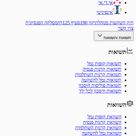
אי.די.אי
אינפיניטי
תיק השקעות מנוהל
תיקון 190
סעיף 125ד
המסלקה הפנסיונית
צרו קשר
תשואות והשוואות
תשואות
תשואות קופות גמל
תשואות קרנות פנסיה
תשואות קרנות השתלמות
תשואות גמל להשקעה
תשואות פוליסות חיסכון
תשואות חיסכון לכל ילד
השוואות
השוואת קופות גמל
השוואת קרנות פנסיה
השוואת קרנות השתלמות
השוואת גמל להשקעה