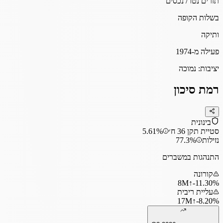
תזרים נטו / נכסים
בשלות הקופה
ותיקה
פעילה מ-1974
יציבות:
נמוכה
רמת סיכון
בינונית
סטיית תקן 36 ח׳
5.61%
נזילות
77.3%
התנהגות במשברים
קורונה
8
M
↑
‎-11.30%
עליית ריבית
17
M
↑
‎-8.20%