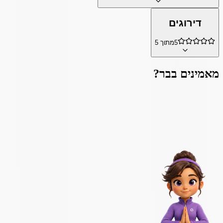
דירוגים
5
מתוך 5
מאמינים ב
בר
?