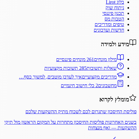
בלוג Lirot
ניתוח שוק
תכנון פיננסי
הטבות מס
טיפים ומדריכים
חדשות ועדכונים
מידע ולמידה
מילון מונחים
261 מונחים פיננסיים
שאלות ותשובות
285 תשובות מקצועיות
מדריכים מקצועיים
איך לעדכן מוטבים, למשוך כסף…
מחשבונים
2 כלי חישוב חינמיים
מומלץ לקרוא
פוליסת החיסכון שתגרום לכם לשכוח מתיק ההשקעות שלכם
בשנים האחרונות פוליסות החיסכון מתחרות על המקום הראשון מול תיקי
ההשקעות — ואף מנצחות