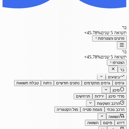
בר
תשואה 5 שנים
‎+45.78%
פרטים והצטרפות
בר
תשואה 5 שנים
‎+45.78%
הצטרפו
בר
ביצועים
גרפים
גרפים מתקדמים
נתונים חודשיים
ניתוח
טבלת תשואות
סיכון
מדדי סיכון
ירידות
תרחישים
הרכב השקעות
הרכב נוכחי
מגמת סטייה
מול הקטגוריה
השוואה
דירוג
מיקום
השוואה