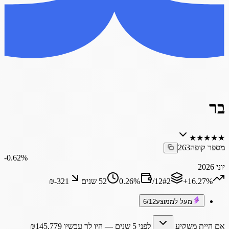
בר
★
★
★
★
★
מספר קופה
263
‎-0.62%
יוני 2026
‎+16.27%
2
#
12
/
%
0.26
52 שנים
₪‎-321
מעל לממוצע
6/12
אם היית משקיע
לפני 5 שנים
— היו לך עכשיו
145,779
₪