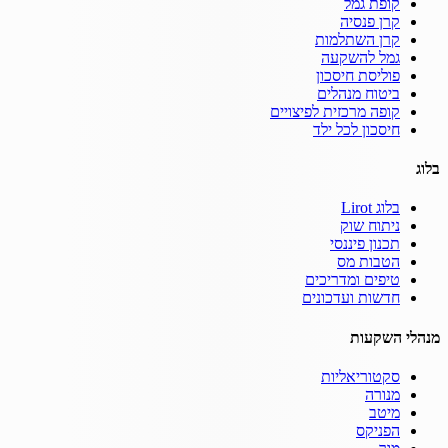
קופת גמל
קרן פנסיה
קרן השתלמות
גמל להשקעה
פוליסת חיסכון
ביטוח מנהלים
קופה מרכזית לפיצויים
חיסכון לכל ילד
בלוג
בלוג Lirot
ניתוח שוק
תכנון פיננסי
הטבות מס
טיפים ומדריכים
חדשות ועדכונים
מנהלי השקעות
סקטוריאליות
מנורה
מיטב
הפניקס