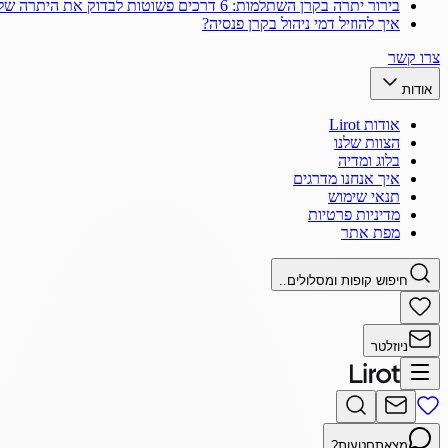
בירור יתרה בקרן השתלמות: 6 דרכים פשוטות לבדוק את היתרה שלך
איך להוזיל דמי ניהול בקרן פנסיה?
צרו קשר
אודות
אודות Lirot
הצוות שלנו
בלוג ומדיה
איך אנחנו מדרגים
תנאי שימוש
מדיניות פרטיות
מפת אתר
חיפוש קופות ומסלולים..
ניוזלטר
מצאתם
טעות?