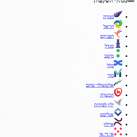
מנהלי השקעות
מנורה
הראל
הפניקס
מגדל
מיטב
כלל
מור
אלטשולר שחם
הכשרה
ילין לפידות
אנליסט
איילון
אי.די.אי