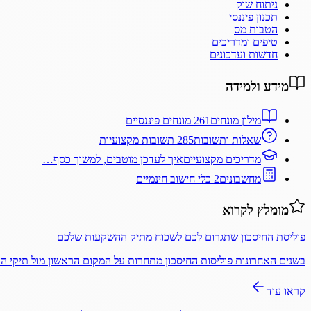
ניתוח שוק
תכנון פיננסי
הטבות מס
טיפים ומדריכים
חדשות ועדכונים
מידע ולמידה
מילון מונחים
261 מונחים פיננסיים
שאלות ותשובות
285 תשובות מקצועיות
מדריכים מקצועיים
איך לעדכן מוטבים, למשוך כסף…
מחשבונים
2 כלי חישוב חינמיים
מומלץ לקרוא
פוליסת החיסכון שתגרום לכם לשכוח מתיק ההשקעות שלכם
בשנים האחרונות פוליסות החיסכון מתחרות על המקום הראשון מול תיקי 
קראו עוד