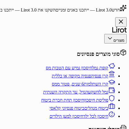
חדש
Lirot 3.0
— ייתכנו באגים זמניים
השקנו את
Lirot 3.0
— ייתכנו בא
מוצרים
סוגי מוצרים פנסיונים
קופת גמל
חיסכון גמיש עם הטבות מס
קרן פנסיה
פנסיה מקיפה או כללית
קרן השתלמות
6 שנים, פטור ממס
גמל להשקעה
נזיל, עד התקרה השנתית
פוליסת חיסכון
חיסכון תחת חברת ביטוח
ביטוח מנהלים
ביטוח פנסיוני קלאסי
חיסכון לכל ילד
חיסכון למען הילדים