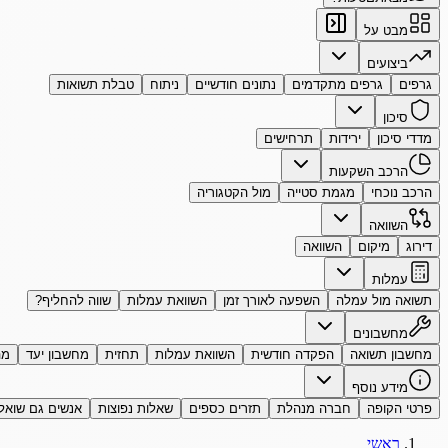
מבט על
ביצועים
גרפים
גרפים מתקדמים
נתונים חודשיים
ניתוח
טבלת תשואות
סיכון
מדדי סיכון
ירידות
תרחישים
הרכב השקעות
הרכב נוכחי
מגמת סטייה
מול הקטגוריה
השוואה
דירוג
מיקום
השוואה
עמלות
תשואה מול עמלה
השפעה לאורך זמן
השוואת עמלות
שווה להחליף?
מחשבונים
מחשבון תשואה
הפקדה חודשית
השוואת עמלות
תחזית
מחשבון יעד
מה
מידע נוסף
פרטי הקופה
חברה מנהלת
תזרים כספים
שאלות נפוצות
אנשים גם שואל
ראשי