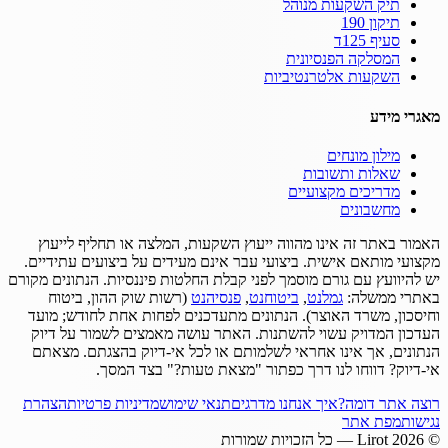
תיק השקעות מנוהל
תיקון 190
סעיף 125ד
המסלקה הפנסיונית
השקעות אלטרנטיביות
מאגרי מידע
מילון מונחים
שאלות ותשובות
מדריכים מקצועיים
מחשבונים
האמור באתר זה אינו מהווה ייעוץ השקעות, המלצה או תחליף לייעוץ
מקצועי מותאם אישית.
ביצועי עבר אינם מעידים על ביצועים עתידיים.
יש להיוועץ עם גורם מוסמך לפני קבלת החלטות פיננסיות.
הנתונים מקורם
באתרי ממשלה:
גמלנט
,
ביטוחנט
,
פנסיהנט
(רשות שוק ההון, ביטוח
וחיסכון, משרד האוצר).
הנתונים מתעדכנים לפחות אחת לחודש; מועד
העדכון המדויק עשוי להשתנות.
האתר עושה מאמצים לשמור על דיוק
הנתונים, אך אינו אחראי לשלמותם או לכל אי-דיוק בהצגתם.
מצאתם
אי-דיוק? דווחו לנו דרך כפתור "מצאת טעות?" בצד המסך.
רוצה אתר דומה?
איך אנחנו מדרגים
תנאי שימוש
מדיניות פרטיות
הצהרת
נגישות
מפת אתר
©
2026
Lirot — כל הזכויות שמורות