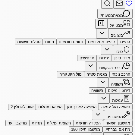
מצאתם
טעות?
מבט על
ביצועים
גרפים
גרפים מתקדמים
נתונים חודשיים
ניתוח
טבלת תשואות
סיכון
מדדי סיכון
ירידות
תרחישים
הרכב השקעות
הרכב נוכחי
מגמת סטייה
מול הקטגוריה
השוואה
דירוג
מיקום
השוואה
עמלות
תשואה מול עמלה
השפעה לאורך זמן
השוואת עמלות
שווה להחליף?
מחשבונים
מחשבון תשואה
הפקדה חודשית
השוואת עמלות
תחזית
מחשבון יעד
מה אם עברתי?
מחשבון תיקון 190