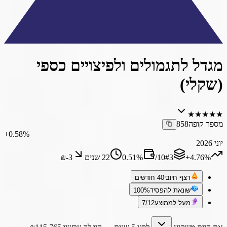
מגדל לתגמולים ולפיצויים כספי
(שקלי)
★
★
★
★
★
מספר קופה
858
‎+0.58%
יוני 2026
‎+4.76%
3
#
10
/
%
0.51
22 שנים
₪‎-3
רצף חיובי
40 חודשים
שונאת להפסיד
100%
מעל לממוצע
7/12