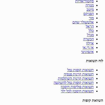
סקטוריאליות
מנורה
מיטב
הפניקס
מור
אלטשולר שחם
הראל
כלל
מגדל
הכשרה
איילון
אי.די.אי
אינפיניטי
לוח תשואות
תשואות קופות גמל
תשואות קרנות פנסיה
תשואות קרנות השתלמות
תשואות קופות גמל להשקעה
תשואות פוליסות חיסכון
תשואות חיסכון לכל ילד
השוואת קופות