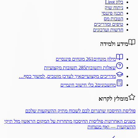
בלוג Lirot
ניתוח שוק
תכנון פיננסי
הטבות מס
טיפים ומדריכים
חדשות ועדכונים
מידע ולמידה
מילון מונחים
261 מונחים פיננסיים
שאלות ותשובות
285 תשובות מקצועיות
מדריכים מקצועיים
איך לעדכן מוטבים, למשוך כסף…
מחשבונים
2 כלי חישוב חינמיים
מומלץ לקרוא
פוליסת החיסכון שתגרום לכם לשכוח מתיק ההשקעות שלכם
בשנים האחרונות פוליסות החיסכון מתחרות על המקום הראשון מול תיקי
ההשקעות — ואף מנצחות