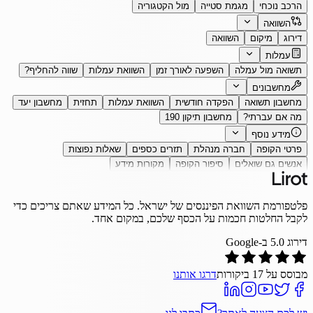
הרכב נוכחי
מגמת סטייה
מול הקטגוריה
השוואה
דירוג
מיקום
השוואה
עמלות
תשואה מול עמלה
השפעה לאורך זמן
השוואת עמלות
שווה להחליף?
מחשבונים
מחשבון תשואה
הפקדה חודשית
השוואת עמלות
תחזית
מחשבון יעד
מה אם עברתי?
מחשבון תיקון 190
מידע נוסף
פרטי הקופה
חברה מנהלת
תזרים כספים
שאלות נפוצות
אנשים גם שואלים
סיפור הקופה
מקורות מידע
פלטפורמת השוואת הפיננסים של ישראל. כל המידע שאתם צריכים כדי
לקבל החלטות חכמות על הכסף שלכם, במקום אחד.
דירוג
5.0
ב-Google
מבוסס על
17
ביקורות
דרגו אותנו