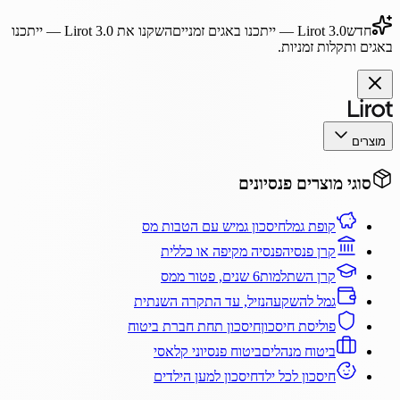
חדש
Lirot 3.0
— ייתכנו באגים זמניים
השקנו את
Lirot 3.0
— ייתכנו
באגים ותקלות זמניות.
מוצרים
סוגי מוצרים פנסיונים
קופת גמל
חיסכון גמיש עם הטבות מס
קרן פנסיה
פנסיה מקיפה או כללית
קרן השתלמות
6 שנים, פטור ממס
גמל להשקעה
נזיל, עד התקרה השנתית
פוליסת חיסכון
חיסכון תחת חברת ביטוח
ביטוח מנהלים
ביטוח פנסיוני קלאסי
חיסכון לכל ילד
חיסכון למען הילדים