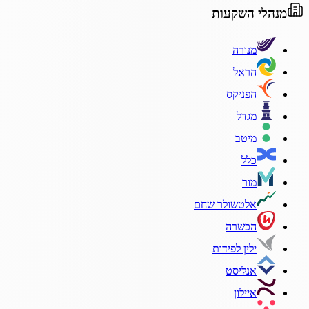
מנהלי השקעות
מנורה
הראל
הפניקס
מגדל
מיטב
כלל
מור
אלטשולר שחם
הכשרה
ילין לפידות
אנליסט
איילון