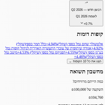
רבעון חדש —
Q2 2026
לעומת
Q1 2026
+
0.7
%
קופות דומות
אלטשולר שחם גמל כספי (שקלי)
‎+4.94%
כלל תמר כספי(שקלי)
+4.92%
אגודה שיתופית של עובדי התעשייה האוירית לניהול קופות גמל
בע"מ כספי (שקלי)
‎+4.55%
הפניקס גמל כספי (שיקלי)
‎+4.53%
מיטב גמל
כספי (שקלי)
‎+4.46%
הצג את כל
10
הקופות ←
מחשבון תשואה
כמה הייתם מרוויחים?
השקעה של ₪100,000
₪
104,760