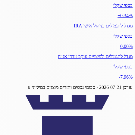
כספי שקלי
‎+0.34%
מגדל לתגמולים בניהול אישי IRA
כספי שקלי
‎0.00%
מגדל לתגמולים ולפיצויים עוקב מדדי אג"ח
כספי שקלי
‎-7.96%
עודכן
2026-07-21
· סכומי נכסים ותזרים מוצגים במיליוני ₪