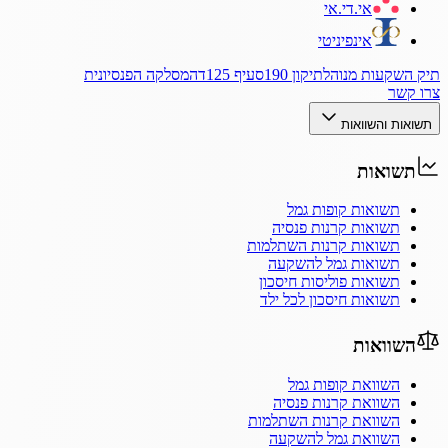
אי.די.אי
אינפיניטי
תיק השקעות מנוהל
תיקון 190
סעיף 125ד
המסלקה הפנסיונית
צרו קשר
תשואות והשוואות
תשואות
תשואות קופות גמל
תשואות קרנות פנסיה
תשואות קרנות השתלמות
תשואות גמל להשקעה
תשואות פוליסות חיסכון
תשואות חיסכון לכל ילד
השוואות
השוואת קופות גמל
השוואת קרנות פנסיה
השוואת קרנות השתלמות
השוואת גמל להשקעה