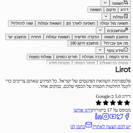
השוואה
דירוג
מיקום
השוואה
עמלות
תשואה מול עמלה
השפעה לאורך זמן
השוואת עמלות
שווה להחליף?
מחשבונים
מחשבון תשואה
הפקדה חודשית
השוואת עמלות
תחזית
מחשבון יעד
מה אם עברתי?
מחשבון תיקון 190
מידע נוסף
פרטי הקופה
חברה מנהלת
תזרים כספים
שאלות נפוצות
אנשים גם שואלים
סיפור הקופה
מקורות מידע
פלטפורמת השוואת הפיננסים של ישראל. כל המידע שאתם צריכים כדי
לקבל החלטות חכמות על הכסף שלכם, במקום אחד.
דירוג
5.0
ב-Google
מבוסס על
17
ביקורות
דרגו אותנו
יש לכם הצעה לאתר?
כתבו לנו