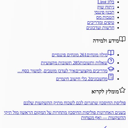
בלוג Lirot
ניתוח שוק
תכנון פיננסי
הטבות מס
טיפים ומדריכים
חדשות ועדכונים
מידע ולמידה
מילון מונחים
261 מונחים פיננסיים
שאלות ותשובות
285 תשובות מקצועיות
מדריכים מקצועיים
איך לעדכן מוטבים, למשוך כסף…
מחשבונים
2 כלי חישוב חינמיים
מומלץ לקרוא
פוליסת החיסכון שתגרום לכם לשכוח מתיק ההשקעות שלכם
בשנים האחרונות פוליסות החיסכון מתחרות על המקום הראשון מול תיקי
ההשקעות — ואף מנצחות