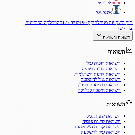
אי.די.אי
אינפיניטי
תיק השקעות מנוהל
תיקון 190
סעיף 125ד
המסלקה הפנסיונית
צרו קשר
תשואות והשוואות
תשואות
תשואות קופות גמל
תשואות קרנות פנסיה
תשואות קרנות השתלמות
תשואות גמל להשקעה
תשואות פוליסות חיסכון
תשואות חיסכון לכל ילד
השוואות
השוואת קופות גמל
השוואת קרנות פנסיה
השוואת קרנות השתלמות
השוואת גמל להשקעה