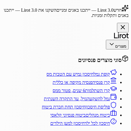
חדש
Lirot 3.0
— ייתכנו באגים זמניים
השקנו את
Lirot 3.0
— ייתכנו
באגים ותקלות זמניות.
מוצרים
סוגי מוצרים פנסיונים
קופת גמל
חיסכון גמיש עם הטבות מס
קרן פנסיה
פנסיה מקיפה או כללית
קרן השתלמות
6 שנים, פטור ממס
גמל להשקעה
נזיל, עד התקרה השנתית
פוליסת חיסכון
חיסכון תחת חברת ביטוח
ביטוח מנהלים
ביטוח פנסיוני קלאסי
חיסכון לכל ילד
חיסכון למען הילדים