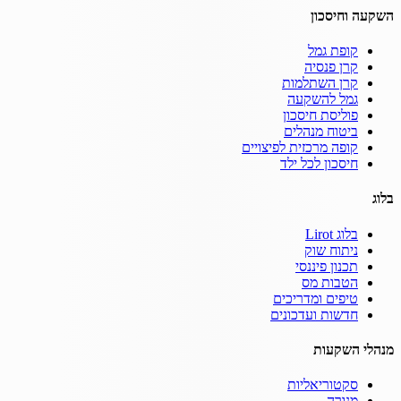
השקעה וחיסכון
קופת גמל
קרן פנסיה
קרן השתלמות
גמל להשקעה
פוליסת חיסכון
ביטוח מנהלים
קופה מרכזית לפיצויים
חיסכון לכל ילד
בלוג
בלוג Lirot
ניתוח שוק
תכנון פיננסי
הטבות מס
טיפים ומדריכים
חדשות ועדכונים
מנהלי השקעות
סקטוריאליות
מנורה