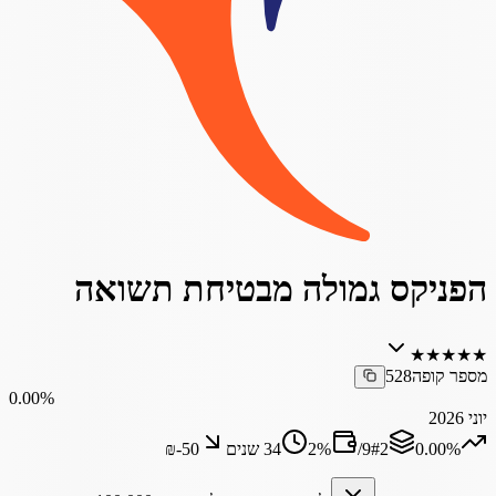
הפניקס גמולה מבטיחת תשואה
★
★
★
★
★
מספר קופה
528
‎0.00%
יוני 2026
‎0.00%
2
#
9
/
%
2
34 שנים
₪‎-50