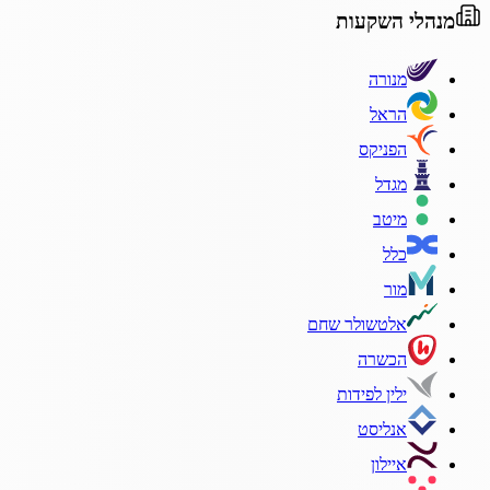
מנהלי השקעות
מנורה
הראל
הפניקס
מגדל
מיטב
כלל
מור
אלטשולר שחם
הכשרה
ילין לפידות
אנליסט
איילון