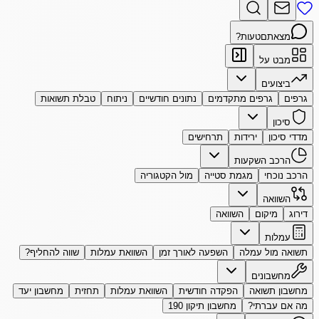
מצאתם
טעות?
מבט על
ביצועים
גרפים
גרפים מתקדמים
נתונים חודשיים
ניתוח
טבלת תשואות
סיכון
מדדי סיכון
ירידות
תרחישים
הרכב השקעות
הרכב נוכחי
מגמת סטייה
מול הקטגוריה
השוואה
דירוג
מיקום
השוואה
עמלות
תשואה מול עמלה
השפעה לאורך זמן
השוואת עמלות
שווה להחליף?
מחשבונים
מחשבון תשואה
הפקדה חודשית
השוואת עמלות
תחזית
מחשבון יעד
מה אם עברתי?
מחשבון תיקון 190