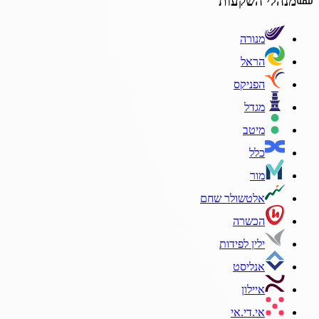
מנהלי השקעות
מנורה
הראל
הפניקס
מגדל
מיטב
כלל
מור
אלטשולר שחם
הכשרה
ילין לפידות
אנליסט
איילון
אי.די.אי