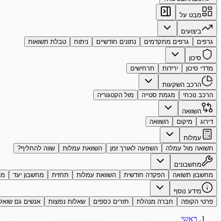
מבט על
ביצועים
גרפים
גרפים מתקדמים
נתונים חודשיים
ניתוח
טבלת תשואות
סיכון
מדדי סיכון
ירידות
תרחישים
הרכב השקעות
הרכב נוכחי
מגמת סטייה
מול הקטגוריה
השוואה
דירוג
מיקום
השוואה
עמלות
תשואה מול עמלה
השפעה לאורך זמן
השוואת עמלות
שווה להחליף?
מחשבונים
מחשבון תשואה
הפקדה חודשית
השוואת עמלות
תחזית
מחשבון יעד
מה
מידע נוסף
פרטי הקופה
חברה מנהלת
תזרים כספים
שאלות נפוצות
אנשים גם שואל
ראשי