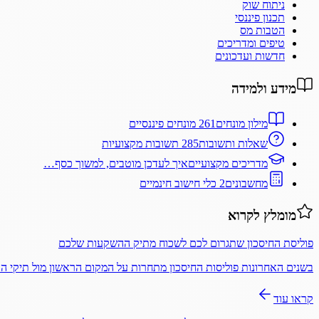
ניתוח שוק
תכנון פיננסי
הטבות מס
טיפים ומדריכים
חדשות ועדכונים
מידע ולמידה
מילון מונחים
261 מונחים פיננסיים
שאלות ותשובות
285 תשובות מקצועיות
מדריכים מקצועיים
איך לעדכן מוטבים, למשוך כסף…
מחשבונים
2 כלי חישוב חינמיים
מומלץ לקרוא
פוליסת החיסכון שתגרום לכם לשכוח מתיק ההשקעות שלכם
בשנים האחרונות פוליסות החיסכון מתחרות על המקום הראשון מול תיקי 
קראו עוד