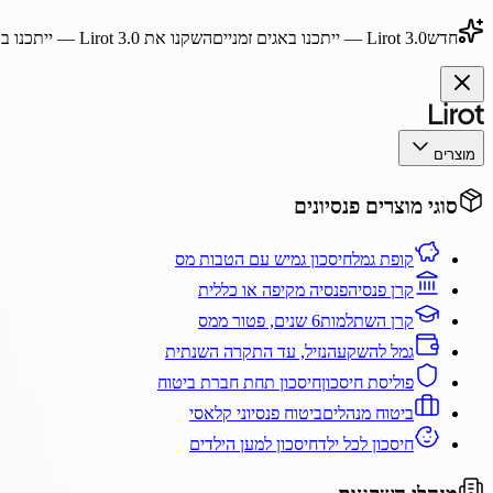
חדש
Lirot 3.0
— ייתכנו באגים זמניים
השקנו את
Lirot 3.0
— ייתכנו בא
מוצרים
סוגי מוצרים פנסיונים
קופת גמל
חיסכון גמיש עם הטבות מס
קרן פנסיה
פנסיה מקיפה או כללית
קרן השתלמות
6 שנים, פטור ממס
גמל להשקעה
נזיל, עד התקרה השנתית
פוליסת חיסכון
חיסכון תחת חברת ביטוח
ביטוח מנהלים
ביטוח פנסיוני קלאסי
חיסכון לכל ילד
חיסכון למען הילדים