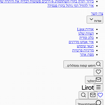
בירור יתרה בקרן השתלמות: 6 דרכים פשוטות לבדוק את היתרה שלך
איך להוזיל דמי ניהול בקרן פנסיה?
צרו קשר
אודות
אודות Lirot
הצוות שלנו
בלוג ומדיה
איך אנחנו מדרגים
תנאי שימוש
מדיניות פרטיות
מפת אתר
חיפוש קופות ומסלולים..
ניוזלטר
מצאתם
טעות?