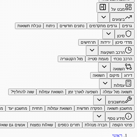
מבט על
ביצועים
גרפים
גרפים מתקדמים
נתונים חודשיים
ניתוח
טבלת תשואות
סיכון
מדדי סיכון
ירידות
תרחישים
הרכב השקעות
הרכב נוכחי
מגמת סטייה
מול הקטגוריה
השוואה
דירוג
מיקום
השוואה
עמלות
תשואה מול עמלה
השפעה לאורך זמן
השוואת עמלות
שווה להחליף?
מחשבונים
מחשבון תשואה
הפקדה חודשית
השוואת עמלות
תחזית
מחשבון יעד
מה
מידע נוסף
פרטי הקופה
חברה מנהלת
תזרים כספים
שאלות נפוצות
אנשים גם שואל
ראשי