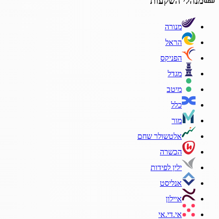
מנהלי השקעות
מנורה
הראל
הפניקס
מגדל
מיטב
כלל
מור
אלטשולר שחם
הכשרה
ילין לפידות
אנליסט
איילון
אי.די.אי