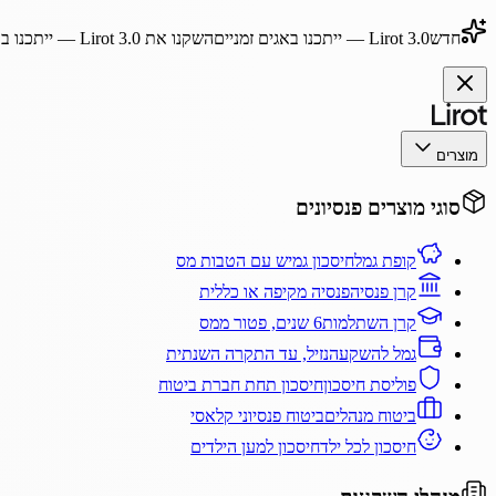
חדש
Lirot 3.0
— ייתכנו באגים זמניים
השקנו את
Lirot 3.0
— ייתכנו בא
מוצרים
סוגי מוצרים פנסיונים
קופת גמל
חיסכון גמיש עם הטבות מס
קרן פנסיה
פנסיה מקיפה או כללית
קרן השתלמות
6 שנים, פטור ממס
גמל להשקעה
נזיל, עד התקרה השנתית
פוליסת חיסכון
חיסכון תחת חברת ביטוח
ביטוח מנהלים
ביטוח פנסיוני קלאסי
חיסכון לכל ילד
חיסכון למען הילדים