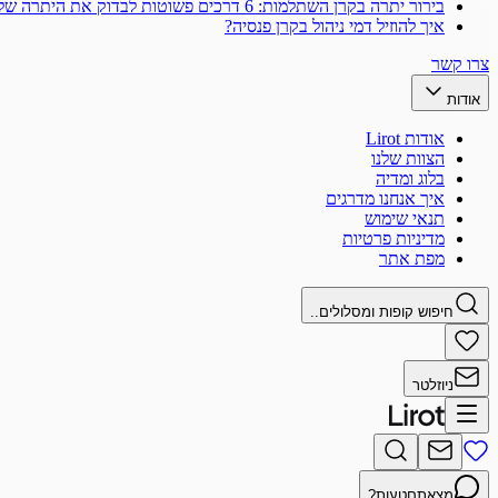
בירור יתרה בקרן השתלמות: 6 דרכים פשוטות לבדוק את היתרה שלך
איך להוזיל דמי ניהול בקרן פנסיה?
צרו קשר
אודות
אודות Lirot
הצוות שלנו
בלוג ומדיה
איך אנחנו מדרגים
תנאי שימוש
מדיניות פרטיות
מפת אתר
חיפוש קופות ומסלולים..
ניוזלטר
מצאתם
טעות?