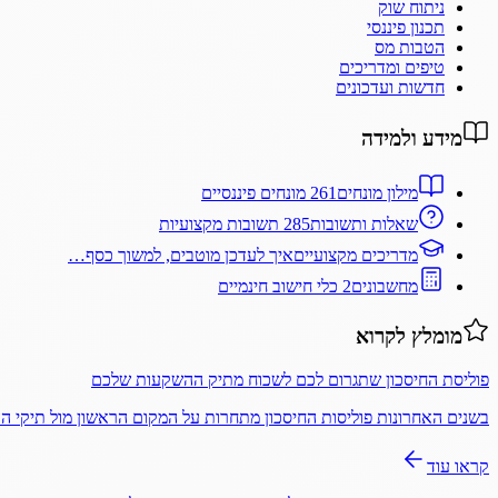
ניתוח שוק
תכנון פיננסי
הטבות מס
טיפים ומדריכים
חדשות ועדכונים
מידע ולמידה
מילון מונחים
261 מונחים פיננסיים
שאלות ותשובות
285 תשובות מקצועיות
מדריכים מקצועיים
איך לעדכן מוטבים, למשוך כסף…
מחשבונים
2 כלי חישוב חינמיים
מומלץ לקרוא
פוליסת החיסכון שתגרום לכם לשכוח מתיק ההשקעות שלכם
בשנים האחרונות פוליסות החיסכון מתחרות על המקום הראשון מול תיקי 
קראו עוד