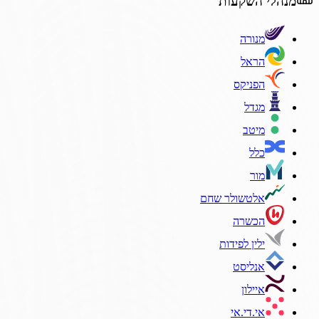
מנהלי השקעות
מנורה
הראל
הפניקס
מגדל
מיטב
כלל
מור
אלטשולר שחם
הכשרה
ילין לפידות
אנליסט
איילון
אי.די.אי