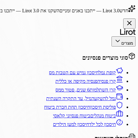
חדש
Lirot 3.0
— ייתכנו באגים זמניים
השקנו את
Lirot 3.0
— ייתכנו בא
מוצרים
סוגי מוצרים פנסיונים
קופת גמל
חיסכון גמיש עם הטבות מס
קרן פנסיה
פנסיה מקיפה או כללית
קרן השתלמות
6 שנים, פטור ממס
גמל להשקעה
נזיל, עד התקרה השנתית
פוליסת חיסכון
חיסכון תחת חברת ביטוח
ביטוח מנהלים
ביטוח פנסיוני קלאסי
חיסכון לכל ילד
חיסכון למען הילדים