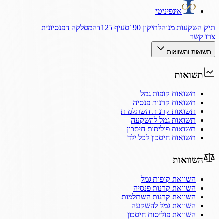
אינפיניטי
תיק השקעות מנוהל
תיקון 190
סעיף 125ד
המסלקה הפנסיונית
צרו קשר
תשואות והשוואות
תשואות
תשואות קופות גמל
תשואות קרנות פנסיה
תשואות קרנות השתלמות
תשואות גמל להשקעה
תשואות פוליסות חיסכון
תשואות חיסכון לכל ילד
השוואות
השוואת קופות גמל
השוואת קרנות פנסיה
השוואת קרנות השתלמות
השוואת גמל להשקעה
השוואת פוליסות חיסכון