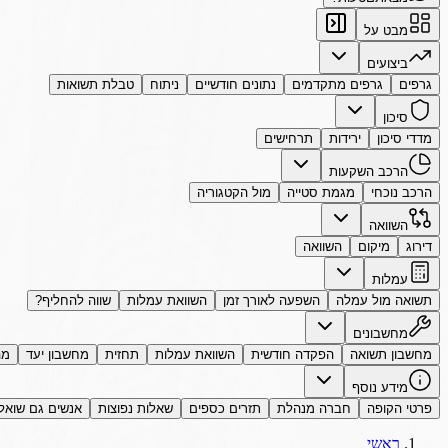
מבט על
ביצועים
גרפים
גרפים מתקדמים
נתונים חודשיים
ניתוח
טבלת תשואות
סיכון
מדדי סיכון
ירידות
תרחישים
הרכב השקעות
הרכב נוכחי
מגמת סטייה
מול הקטגוריה
השוואה
דירוג
מיקום
השוואה
עמלות
תשואה מול עמלה
השפעה לאורך זמן
השוואת עמלות
שווה להחליף?
מחשבונים
מחשבון תשואה
הפקדה חודשית
השוואת עמלות
תחזית
מחשבון יעד
מה
מידע נוסף
פרטי הקופה
חברה מנהלת
תזרים כספים
שאלות נפוצות
אנשים גם שואל
ראשי