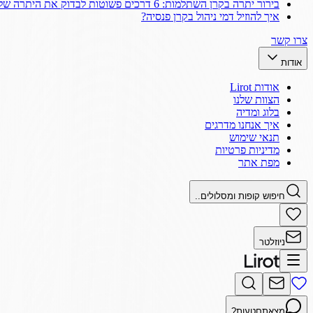
בירור יתרה בקרן השתלמות: 6 דרכים פשוטות לבדוק את היתרה שלך
איך להוזיל דמי ניהול בקרן פנסיה?
צרו קשר
אודות
אודות Lirot
הצוות שלנו
בלוג ומדיה
איך אנחנו מדרגים
תנאי שימוש
מדיניות פרטיות
מפת אתר
חיפוש קופות ומסלולים..
ניוזלטר
מצאתם
טעות?