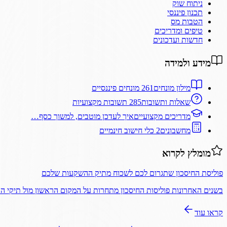
ניתוח שוק
תכנון פיננסי
הטבות מס
טיפים ומדריכים
חדשות ועדכונים
מידע ולמידה
מילון מונחים
261 מונחים פיננסיים
שאלות ותשובות
285 תשובות מקצועיות
מדריכים מקצועיים
איך לעדכן מוטבים, למשוך כסף…
מחשבונים
2 כלי חישוב חינמיים
מומלץ לקרוא
פוליסת החיסכון שתגרום לכם לשכוח מתיק ההשקעות שלכם
בשנים האחרונות פוליסות החיסכון מתחרות על המקום הראשון מול תיקי 
קראו עוד