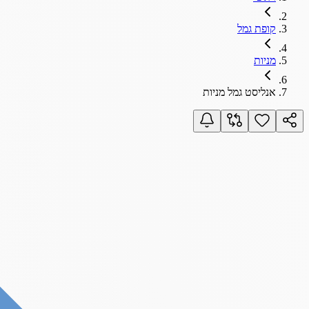
קופת גמל
מניות
אנליסט גמל מניות