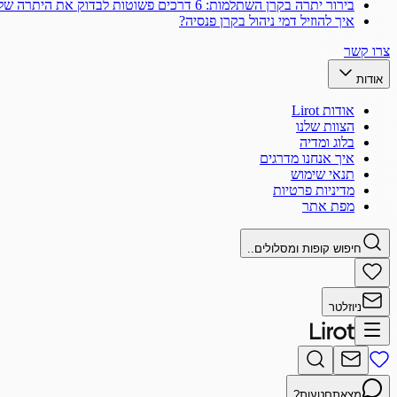
בירור יתרה בקרן השתלמות: 6 דרכים פשוטות לבדוק את היתרה שלך
איך להוזיל דמי ניהול בקרן פנסיה?
צרו קשר
אודות
אודות Lirot
הצוות שלנו
בלוג ומדיה
איך אנחנו מדרגים
תנאי שימוש
מדיניות פרטיות
מפת אתר
חיפוש קופות ומסלולים..
ניוזלטר
מצאתם
טעות?