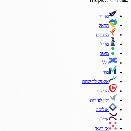
מנהלי השקעות
מנורה
הראל
הפניקס
מגדל
מיטב
כלל
מור
אלטשולר שחם
הכשרה
ילין לפידות
אנליסט
איילון
אי.די.אי