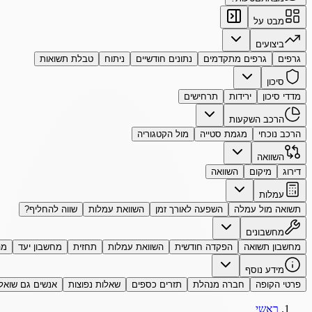
מבט על
ביצועים
גרפים
גרפים מתקדמים
נתונים חודשיים
ניתוח
טבלת תשואות
סיכון
מדדי סיכון
ירידות
תרחישים
הרכב השקעות
הרכב נוכחי
מגמת סטייה
מול הקטגוריה
השוואה
דירוג
מיקום
השוואה
עמלות
תשואה מול עמלה
השפעה לאורך זמן
השוואת עמלות
שווה להחליף?
מחשבונים
מחשבון תשואה
הפקדה חודשית
השוואת עמלות
תחזית
מחשבון יעד
מה
מידע נוסף
פרטי הקופה
חברה מנהלת
תזרים כספים
שאלות נפוצות
אנשים גם שואל
ראשי