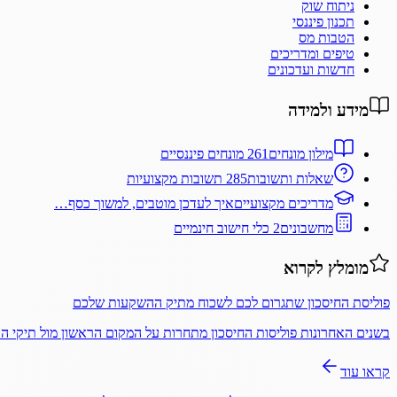
ניתוח שוק
תכנון פיננסי
הטבות מס
טיפים ומדריכים
חדשות ועדכונים
מידע ולמידה
מילון מונחים
261 מונחים פיננסיים
שאלות ותשובות
285 תשובות מקצועיות
מדריכים מקצועיים
איך לעדכן מוטבים, למשוך כסף…
מחשבונים
2 כלי חישוב חינמיים
מומלץ לקרוא
פוליסת החיסכון שתגרום לכם לשכוח מתיק ההשקעות שלכם
בשנים האחרונות פוליסות החיסכון מתחרות על המקום הראשון מול תיקי 
קראו עוד