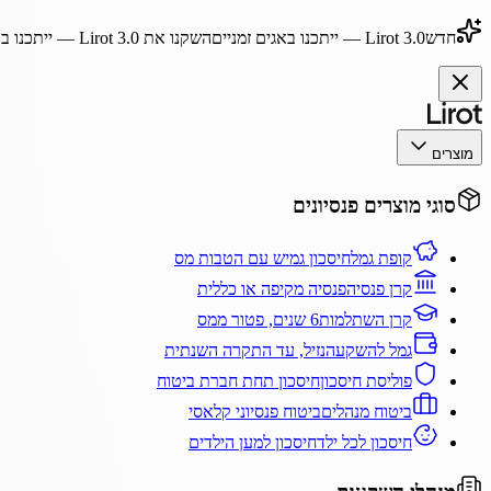
חדש
Lirot 3.0
— ייתכנו באגים זמניים
השקנו את
Lirot 3.0
— ייתכנו בא
מוצרים
סוגי מוצרים פנסיונים
קופת גמל
חיסכון גמיש עם הטבות מס
קרן פנסיה
פנסיה מקיפה או כללית
קרן השתלמות
6 שנים, פטור ממס
גמל להשקעה
נזיל, עד התקרה השנתית
פוליסת חיסכון
חיסכון תחת חברת ביטוח
ביטוח מנהלים
ביטוח פנסיוני קלאסי
חיסכון לכל ילד
חיסכון למען הילדים