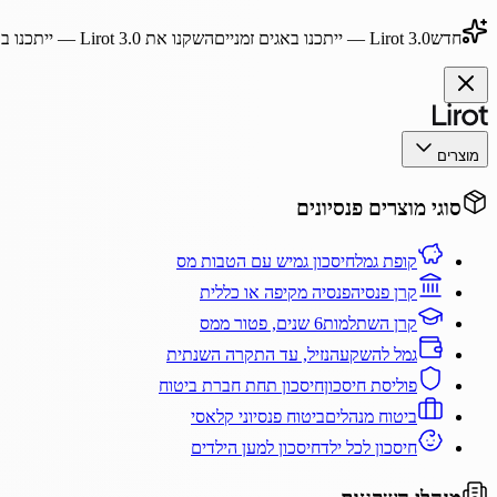
חדש
Lirot 3.0
— ייתכנו באגים זמניים
השקנו את
Lirot 3.0
— ייתכנו בא
מוצרים
סוגי מוצרים פנסיונים
קופת גמל
חיסכון גמיש עם הטבות מס
קרן פנסיה
פנסיה מקיפה או כללית
קרן השתלמות
6 שנים, פטור ממס
גמל להשקעה
נזיל, עד התקרה השנתית
פוליסת חיסכון
חיסכון תחת חברת ביטוח
ביטוח מנהלים
ביטוח פנסיוני קלאסי
חיסכון לכל ילד
חיסכון למען הילדים