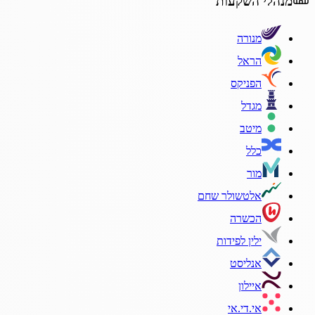
מנהלי השקעות
מנורה
הראל
הפניקס
מגדל
מיטב
כלל
מור
אלטשולר שחם
הכשרה
ילין לפידות
אנליסט
איילון
אי.די.אי