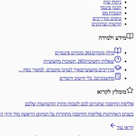
ניתוח שוק
תכנון פיננסי
הטבות מס
טיפים ומדריכים
חדשות ועדכונים
מידע ולמידה
מילון מונחים
261 מונחים פיננסיים
שאלות ותשובות
285 תשובות מקצועיות
מדריכים מקצועיים
איך לעדכן מוטבים, למשוך כסף…
מחשבונים
2 כלי חישוב חינמיים
מומלץ לקרוא
פוליסת החיסכון שתגרום לכם לשכוח מתיק ההשקעות שלכם
בשנים האחרונות פוליסות החיסכון מתחרות על המקום הראשון מול תיקי 
קראו עוד