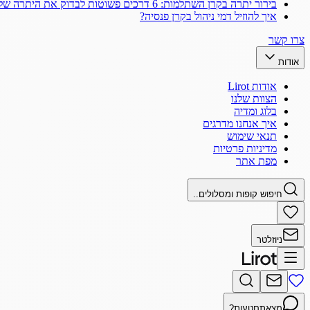
בירור יתרה בקרן השתלמות: 6 דרכים פשוטות לבדוק את היתרה שלך
איך להוזיל דמי ניהול בקרן פנסיה?
צרו קשר
אודות
אודות Lirot
הצוות שלנו
בלוג ומדיה
איך אנחנו מדרגים
תנאי שימוש
מדיניות פרטיות
מפת אתר
חיפוש קופות ומסלולים..
ניוזלטר
מצאתם
טעות?