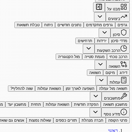
מבט על
ביצועים
גרפים
גרפים מתקדמים
נתונים חודשיים
ניתוח
טבלת תשואות
סיכון
מדדי סיכון
ירידות
תרחישים
הרכב השקעות
הרכב נוכחי
מגמת סטייה
מול הקטגוריה
השוואה
דירוג
מיקום
השוואה
עמלות
תשואה מול עמלה
השפעה לאורך זמן
השוואת עמלות
שווה להחליף?
מחשבונים
מחשבון תשואה
הפקדה חודשית
השוואת עמלות
תחזית
מחשבון יעד
מה
מידע נוסף
פרטי הקופה
חברה מנהלת
תזרים כספים
שאלות נפוצות
אנשים גם שואל
ראשי