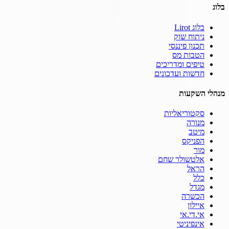
בלוג
בלוג Lirot
ניתוח שוק
תכנון פיננסי
הטבות מס
טיפים ומדריכים
חדשות ועדכונים
מנהלי השקעות
סקטוריאליות
מנורה
מיטב
הפניקס
מור
אלטשולר שחם
הראל
כלל
מגדל
הכשרה
איילון
אי.די.אי
אינפיניטי