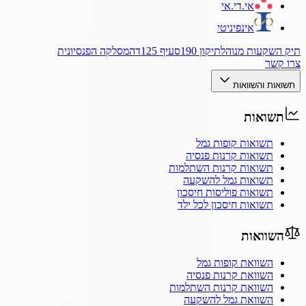
אי.די.אי
אינפיניטי
תיק השקעות מנוהל
תיקון 190
סעיף 125ד
המסלקה הפנסיונית
צרו קשר
תשואות והשוואות
תשואות
תשואות קופות גמל
תשואות קרנות פנסיה
תשואות קרנות השתלמות
תשואות גמל להשקעה
תשואות פוליסות חיסכון
תשואות חיסכון לכל ילד
השוואות
השוואת קופות גמל
השוואת קרנות פנסיה
השוואת קרנות השתלמות
השוואת גמל להשקעה