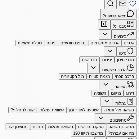
מצאתם
טעות?
מבט על
ביצועים
גרפים
גרפים מתקדמים
נתונים חודשיים
ניתוח
טבלת תשואות
סיכון
מדדי סיכון
ירידות
תרחישים
הרכב השקעות
הרכב נוכחי
מגמת סטייה
מול הקטגוריה
השוואה
דירוג
מיקום
השוואה
עמלות
תשואה מול עמלה
השפעה לאורך זמן
השוואת עמלות
שווה להחליף?
מחשבונים
מחשבון תשואה
הפקדה חודשית
השוואת עמלות
תחזית
מחשבון יעד
מה אם עברתי?
מחשבון תיקון 190