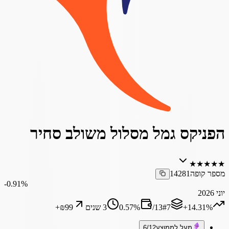
הפניקס גמל מסלול משולב סחיר
★
★
★
★
★
מספר קופה
14281
‎-0.91%
יוני 2026
‎+14.31%
7
#
13
/
%
0.57
3 שנים
₪99
+
מעל לממוצע
6/12