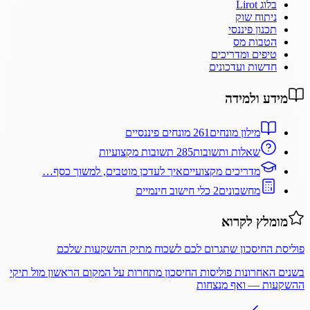
בלוג Lirot
ניתוח שוק
תכנון פיננסי
הטבות מס
טיפים ומדריכים
חדשות ועדכונים
מידע ולמידה
מילון מונחים
261 מונחים פיננסיים
שאלות ותשובות
285 תשובות מקצועיות
מדריכים מקצועיים
איך לעדכן מוטבים, למשוך כסף…
מחשבונים
2 כלי חישוב חינמיים
מומלץ לקרוא
פוליסת החיסכון שתגרום לכם לשכוח מתיק ההשקעות שלכם
בשנים האחרונות פוליסות החיסכון מתחרות על המקום הראשון מול תיקי
ההשקעות — ואף מנצחות