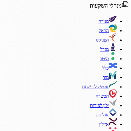
מנהלי השקעות
מנורה
הראל
הפניקס
מגדל
מיטב
כלל
מור
אלטשולר שחם
הכשרה
ילין לפידות
אנליסט
איילון