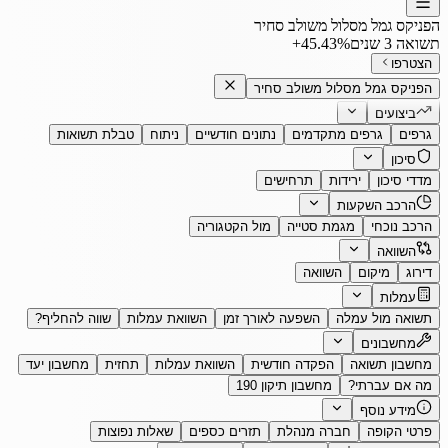
הפניקס גמל מסלול משולב סחיר
תשואה 3 שנים
‎+45.43%
הצטרפו
הפניקס גמל מסלול משולב סחיר
ביצועים
גרפים
גרפים מתקדמים
נתונים חודשיים
ניתוח
טבלת תשואות
סיכון
מדדי סיכון
ירידות
תרחישים
הרכב השקעות
הרכב נוכחי
מגמת סטייה
מול הקטגוריה
השוואה
דירוג
מיקום
השוואה
עמלות
תשואה מול עמלה
השפעה לאורך זמן
השוואת עמלות
שווה להחליף?
מחשבונים
מחשבון תשואה
הפקדה חודשית
השוואת עמלות
תחזית
מחשבון יעד
מה אם עברתי?
מחשבון תיקון 190
מידע נוסף
פרטי הקופה
חברה מנהלת
תזרים כספים
שאלות נפוצות