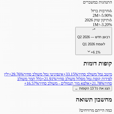
התנהגות במשברים
חרבות ברזל
2
M
↑
‎-5.90%
תיקון שוק 2026
1
M
↑
‎-3.20%
רבעון חדש —
Q2 2026
לעומת
Q1 2026
+
6.1
%
קופות דומות
מיטב גמל משולב סחיר
‎+33.15%
אינפיניטי גמל משולב סחיר
‎+29.76%
ילין
לפידות קופת גמל מסלול משולב סחיר
‎+21.91%
כלל תמר משולב
סחיר
‎+21.78%
אלפא מור תגמולים - משולב סחיר
‎+16.57%
הצג את כל
13
הקופות ←
מחשבון תשואה
כמה הייתם מרוויחים?