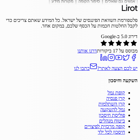
אנשים גם שואלים
סיפור הקופה
מקורות מידע
פלטפורמת השוואת הפיננסים של ישראל. כל המידע שאתם צריכים כדי
לקבל החלטות חכמות על הכסף שלכם, במקום אחד.
דירוג
5.0
ב-Google
מבוסס על
17
ביקורות
דרגו אותנו
יש לכם הצעה לאתר?
כתבו לנו
השקעה וחיסכון
קופת גמל
קרן פנסיה
קרן השתלמות
גמל להשקעה
פוליסת חיסכון
ביטוח מנהלים
קופה מרכזית לפיצויים
חיסכון לכל ילד