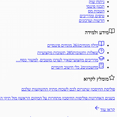
ניתוח שוק
תכנון פיננסי
הטבות מס
טיפים ומדריכים
חדשות ועדכונים
מידע ולמידה
מילון מונחים
261 מונחים פיננסיים
שאלות ותשובות
285 תשובות מקצועיות
מדריכים מקצועיים
איך לעדכן מוטבים, למשוך כסף…
מחשבונים
2 כלי חישוב חינמיים
מומלץ לקרוא
פוליסת החיסכון שתגרום לכם לשכוח מתיק ההשקעות שלכם
בשנים האחרונות פוליסות החיסכון מתחרות על המקום הראשון מול תיקי 
קראו עוד