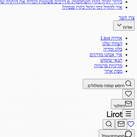
בירור יתרה בקרן השתלמות: 6 דרכים פשוטות לבדוק את היתרה שלך
איך להוזיל דמי ניהול בקרן פנסיה?
צרו קשר
אודות
אודות Lirot
הצוות שלנו
בלוג ומדיה
איך אנחנו מדרגים
תנאי שימוש
מדיניות פרטיות
מפת אתר
חיפוש קופות ומסלולים..
ניוזלטר
מצאתם
טעות?