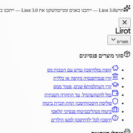
חדש
Lirot 3.0
— ייתכנו באגים זמניים
השקנו את
Lirot 3.0
— ייתכנו בא
מוצרים
סוגי מוצרים פנסיונים
קופת גמל
חיסכון גמיש עם הטבות מס
קרן פנסיה
פנסיה מקיפה או כללית
קרן השתלמות
6 שנים, פטור ממס
גמל להשקעה
נזיל, עד התקרה השנתית
פוליסת חיסכון
חיסכון תחת חברת ביטוח
ביטוח מנהלים
ביטוח פנסיוני קלאסי
חיסכון לכל ילד
חיסכון למען הילדים