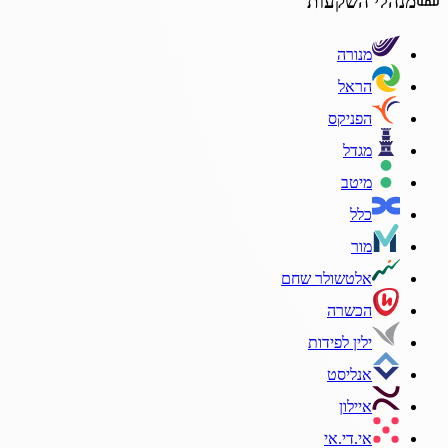
מנהלי השקעות
מנורה
הראל
הפניקס
מגדל
מיטב
כלל
מור
אלטשולר שחם
הכשרה
ילין לפידות
אנליסט
איילון
אי.די.אי