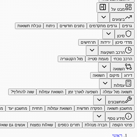
מבט על
ביצועים
גרפים
גרפים מתקדמים
נתונים חודשיים
ניתוח
טבלת תשואות
סיכון
מדדי סיכון
ירידות
תרחישים
הרכב השקעות
הרכב נוכחי
מגמת סטייה
מול הקטגוריה
השוואה
דירוג
מיקום
השוואה
עמלות
תשואה מול עמלה
השפעה לאורך זמן
השוואת עמלות
שווה להחליף?
מחשבונים
מחשבון תשואה
הפקדה חודשית
השוואת עמלות
תחזית
מחשבון יעד
מה
מידע נוסף
פרטי הקופה
חברה מנהלת
תזרים כספים
שאלות נפוצות
אנשים גם שואל
ראשי