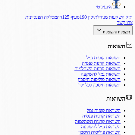
אינפיניטי
תיק השקעות מנוהל
תיקון 190
סעיף 125ד
המסלקה הפנסיונית
צרו קשר
תשואות והשוואות
תשואות
תשואות קופות גמל
תשואות קרנות פנסיה
תשואות קרנות השתלמות
תשואות גמל להשקעה
תשואות פוליסות חיסכון
תשואות חיסכון לכל ילד
השוואות
השוואת קופות גמל
השוואת קרנות פנסיה
השוואת קרנות השתלמות
השוואת גמל להשקעה
השוואת פוליסות חיסכון