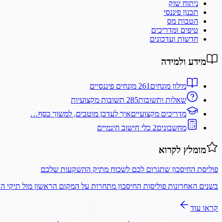
ניתוח שוק
תכנון פיננסי
הטבות מס
טיפים ומדריכים
חדשות ועדכונים
מידע ולמידה
מילון מונחים
261 מונחים פיננסיים
שאלות ותשובות
285 תשובות מקצועיות
מדריכים מקצועיים
איך לעדכן מוטבים, למשוך כסף…
מחשבונים
2 כלי חישוב חינמיים
מומלץ לקרוא
פוליסת החיסכון שתגרום לכם לשכוח מתיק ההשקעות שלכם
בשנים האחרונות פוליסות החיסכון מתחרות על המקום הראשון מול תיקי 
קראו עוד