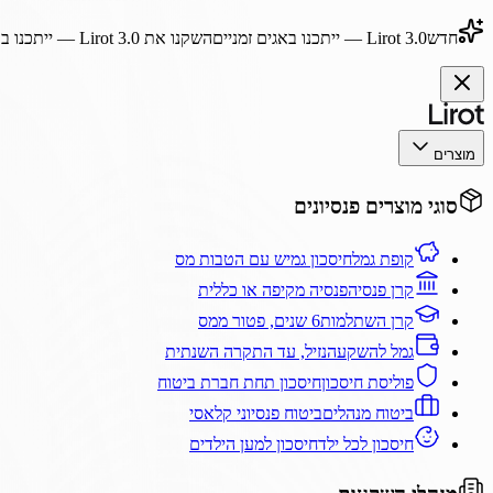
חדש
Lirot 3.0
— ייתכנו באגים זמניים
השקנו את
Lirot 3.0
— ייתכנו בא
מוצרים
סוגי מוצרים פנסיונים
קופת גמל
חיסכון גמיש עם הטבות מס
קרן פנסיה
פנסיה מקיפה או כללית
קרן השתלמות
6 שנים, פטור ממס
גמל להשקעה
נזיל, עד התקרה השנתית
פוליסת חיסכון
חיסכון תחת חברת ביטוח
ביטוח מנהלים
ביטוח פנסיוני קלאסי
חיסכון לכל ילד
חיסכון למען הילדים