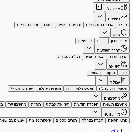
מבט על
ביצועים
גרפים
גרפים מתקדמים
נתונים חודשיים
ניתוח
טבלת תשואות
סיכון
מדדי סיכון
ירידות
תרחישים
הרכב השקעות
הרכב נוכחי
מגמת סטייה
מול הקטגוריה
השוואה
דירוג
מיקום
השוואה
עמלות
תשואה מול עמלה
השפעה לאורך זמן
השוואת עמלות
שווה להחליף?
מחשבונים
מחשבון תשואה
הפקדה חודשית
השוואת עמלות
תחזית
מחשבון יעד
מה
מידע נוסף
פרטי הקופה
חברה מנהלת
תזרים כספים
שאלות נפוצות
אנשים גם שואל
ראשי