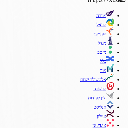
מנהלי השקעות
מנורה
הראל
הפניקס
מגדל
מיטב
כלל
מור
אלטשולר שחם
הכשרה
ילין לפידות
אנליסט
איילון
אי.די.אי