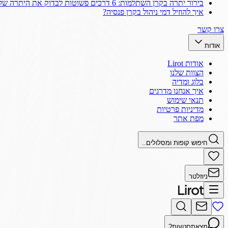
בירור יתרה בקרן השתלמות: 6 דרכים פשוטות לבדוק את היתרה שלך
איך להוזיל דמי ניהול בקרן פנסיה?
צרו קשר
אודות
אודות Lirot
הצוות שלנו
בלוג ומדיה
איך אנחנו מדרגים
תנאי שימוש
מדיניות פרטיות
מפת אתר
חיפוש קופות ומסלולים..
ניוזלטר
מצאתם
טעות?